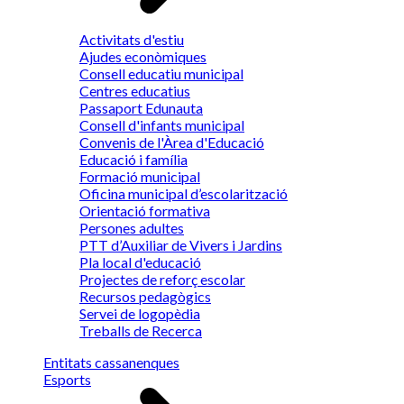
Activitats d'estiu
Ajudes econòmiques
Consell educatiu municipal
Centres educatius
Passaport Edunauta
Consell d'infants municipal
Convenis de l'Àrea d'Educació
Educació i família
Formació municipal
Oficina municipal d’escolarització
Orientació formativa
Persones adultes
PTT d’Auxiliar de Vivers i Jardins
Pla local d'educació
Projectes de reforç escolar
Recursos pedagògics
Servei de logopèdia
Treballs de Recerca
Entitats cassanenques
Esports