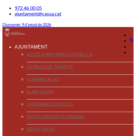
972 46 00 05
ajuntament@cassa.cat
Diumenge, 9 d'agost de 2026
AJUNTAMENT
ACCÉS A INFORMACIÓ PÚBLICA
CATÀLEG DE TRÀMITS
COMUNICACIÓ
EL MEU ESPAI
ORDENANCES FISCALS
PARTICIPACIÓ CIUTADANA
RECAPTACIÓ