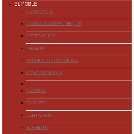
EL POBLE
CIUTADANIA
ENTITATS CASSANENQUES
FESTES I FIRES
IGUALTAT
PROMOCIÓ ECONÒMICA
SERVEIS SOCIALS
CULTURA
ESPORTS
GENT GRAN
JOVENTUT