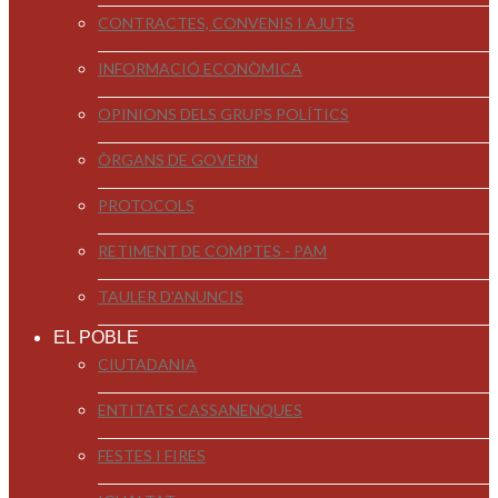
CONTRACTES, CONVENIS I AJUTS
INFORMACIÓ ECONÒMICA
OPINIONS DELS GRUPS POLÍTICS
ÒRGANS DE GOVERN
PROTOCOLS
RETIMENT DE COMPTES - PAM
TAULER D'ANUNCIS
EL POBLE
CIUTADANIA
ENTITATS CASSANENQUES
FESTES I FIRES