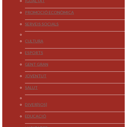
IGUALTAT
PROMOCIÓ ECONÒMICA
SERVEIS SOCIALS
CULTURA
ESPORTS
GENT GRAN
JOVENTUT
SALUT
DIVER[SOS]
EDUCACIÓ