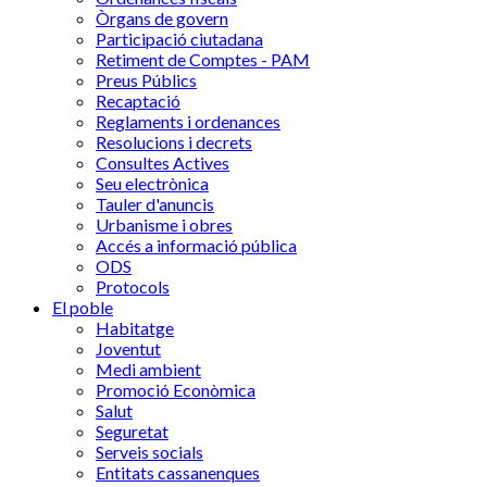
Òrgans de govern
Participació ciutadana
Retiment de Comptes - PAM
Preus Públics
Recaptació
Reglaments i ordenances
Resolucions i decrets
Consultes Actives
Seu electrònica
Tauler d'anuncis
Urbanisme i obres
Accés a informació pública
ODS
Protocols
El poble
Habitatge
Joventut
Medi ambient
Promoció Econòmica
Salut
Seguretat
Serveis socials
Entitats cassanenques