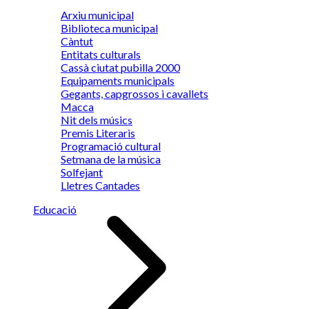
Arxiu municipal
Biblioteca municipal
Càntut
Entitats culturals
Cassà ciutat pubilla 2000
Equipaments municipals
Gegants, capgrossos i cavallets
Macca
Nit dels músics
Premis Literaris
Programació cultural
Setmana de la música
Solfejant
Lletres Cantades
Educació