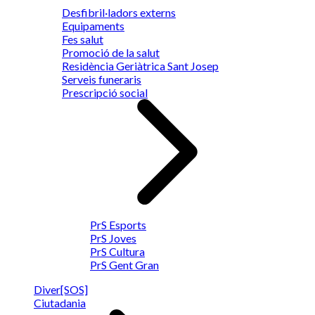
Desfibril·ladors externs
Equipaments
Fes salut
Promoció de la salut
Residència Geriàtrica Sant Josep
Serveis funeraris
Prescripció social
PrS Esports
PrS Joves
PrS Cultura
PrS Gent Gran
Diver[SOS]
Ciutadania