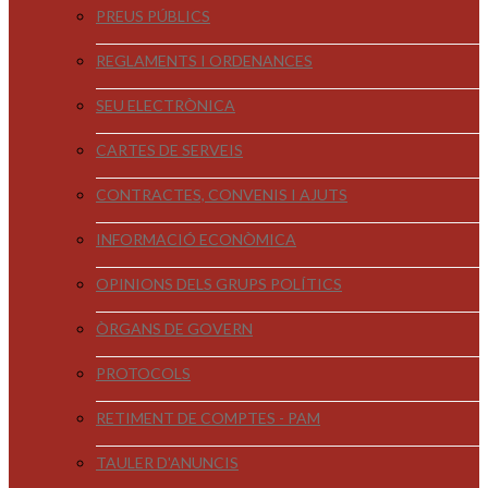
PREUS PÚBLICS
REGLAMENTS I ORDENANCES
SEU ELECTRÒNICA
CARTES DE SERVEIS
CONTRACTES, CONVENIS I AJUTS
INFORMACIÓ ECONÒMICA
OPINIONS DELS GRUPS POLÍTICS
ÒRGANS DE GOVERN
PROTOCOLS
RETIMENT DE COMPTES - PAM
TAULER D'ANUNCIS