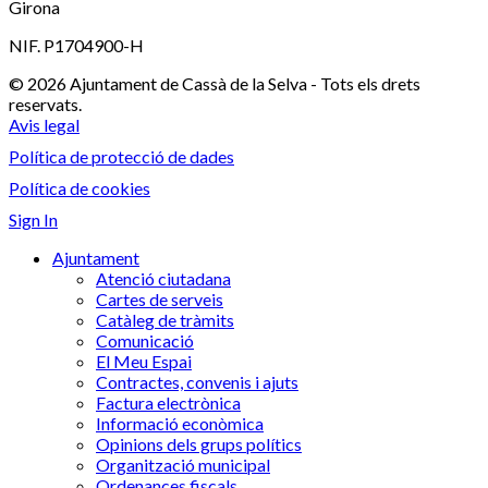
Girona
NIF. P1704900-H
© 2026 Ajuntament de Cassà de la Selva - Tots els drets
reservats.
Avis legal
Política de protecció de dades
Política de cookies
Sign In
Ajuntament
Atenció ciutadana
Cartes de serveis
Catàleg de tràmits
Comunicació
El Meu Espai
Contractes, convenis i ajuts
Factura electrònica
Informació econòmica
Opinions dels grups polítics
Organització municipal
Ordenances fiscals