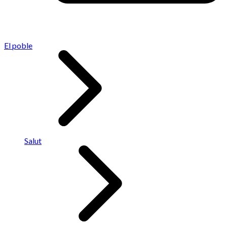
El poble
Salut