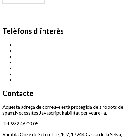
Telèfons d'interès
Cassà Jove
669 166 000
Centre Cultural Sala Galà
972 462 820
Esports (zona esportiva)
972 461 527
Promoció Econòmica
972 462 821
Ràdio Cassà
972 463 777
Serveis Socials
972 460 851
Xaloc
972 900 235
Contacte
Aquesta adreça de correu-e està protegida dels robots de
spam.Necessites Javascript habilitat per veure-la.
Tel. 972 46 00 05
Rambla Onze de Setembre, 107, 17244 Cassà de la Selva,