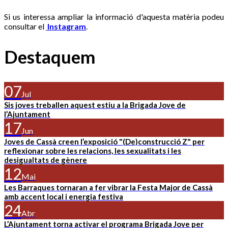
Si us interessa ampliar la informació d'aquesta matèria podeu
consultar el
Instagram
.
Destaquem
07
Jul
Sis joves treballen aquest estiu a la Brigada Jove de
l’Ajuntament
17
Jun
Joves de Cassà creen l’exposició "(De)construcció Z" per
reflexionar sobre les relacions, les sexualitats i les
desigualtats de gènere
12
Mai
Les Barraques tornaran a fer vibrar la Festa Major de Cassà
amb accent local i energia festiva
24
Abr
L’Ajuntament torna activar el programa Brigada Jove per