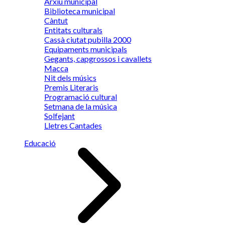
Arxiu municipal
Biblioteca municipal
Càntut
Entitats culturals
Cassà ciutat pubilla 2000
Equipaments municipals
Gegants, capgrossos i cavallets
Macca
Nit dels músics
Premis Literaris
Programació cultural
Setmana de la música
Solfejant
Lletres Cantades
Educació