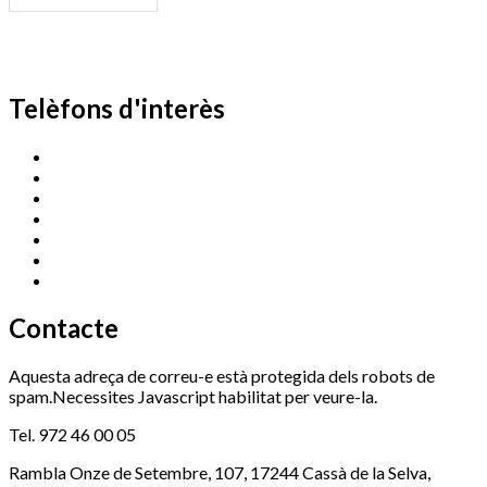
Telèfons d'interès
Cassà Jove
669 166 000
Centre Cultural Sala Galà
972 462 820
Esports (zona esportiva)
972 461 527
Promoció Econòmica
972 462 821
Ràdio Cassà
972 463 777
Serveis Socials
972 460 851
Xaloc
972 900 235
Contacte
Aquesta adreça de correu-e està protegida dels robots de
spam.Necessites Javascript habilitat per veure-la.
Tel. 972 46 00 05
Rambla Onze de Setembre, 107, 17244 Cassà de la Selva,