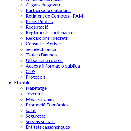
Òrgans de govern
Participació ciutadana
Retiment de Comptes - PAM
Preus Públics
Recaptació
Reglaments i ordenances
Resolucions i decrets
Consultes Actives
Seu electrònica
Tauler d'anuncis
Urbanisme i obres
Accés a informació pública
ODS
Protocols
El poble
Habitatge
Joventut
Medi ambient
Promoció Econòmica
Salut
Seguretat
Serveis socials
Entitats cassanenques