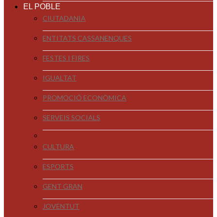
EL POBLE
CIUTADANIA
ENTITATS CASSANENQUES
FESTES I FIRES
IGUALTAT
PROMOCIÓ ECONÒMICA
SERVEIS SOCIALS
CULTURA
ESPORTS
GENT GRAN
JOVENTUT