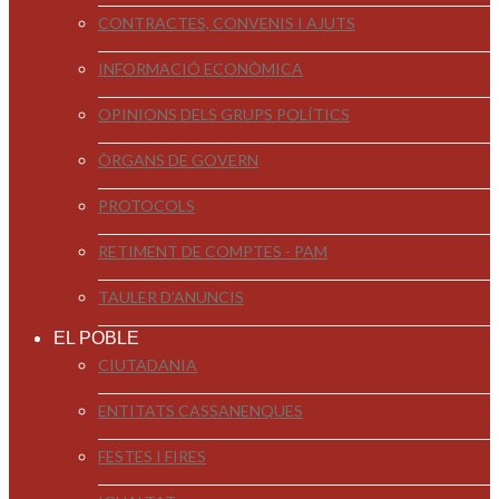
CONTRACTES, CONVENIS I AJUTS
INFORMACIÓ ECONÒMICA
OPINIONS DELS GRUPS POLÍTICS
ÒRGANS DE GOVERN
PROTOCOLS
RETIMENT DE COMPTES - PAM
TAULER D'ANUNCIS
EL POBLE
CIUTADANIA
ENTITATS CASSANENQUES
FESTES I FIRES