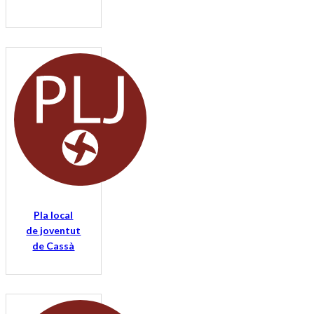
Pla local
de joventut
de Cassà