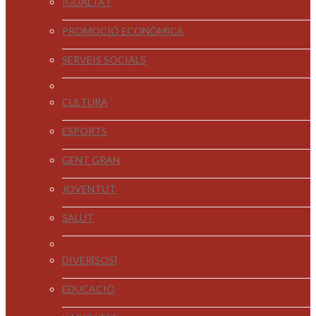
IGUALTAT
PROMOCIÓ ECONÒMICA
SERVEIS SOCIALS
CULTURA
ESPORTS
GENT GRAN
JOVENTUT
SALUT
DIVER[SOS]
EDUCACIÓ