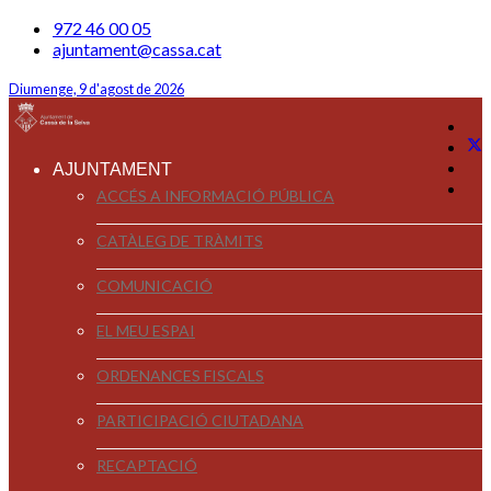
972 46 00 05
ajuntament@cassa.cat
Diumenge, 9 d'agost de 2026
AJUNTAMENT
ACCÉS A INFORMACIÓ PÚBLICA
CATÀLEG DE TRÀMITS
COMUNICACIÓ
EL MEU ESPAI
ORDENANCES FISCALS
PARTICIPACIÓ CIUTADANA
RECAPTACIÓ