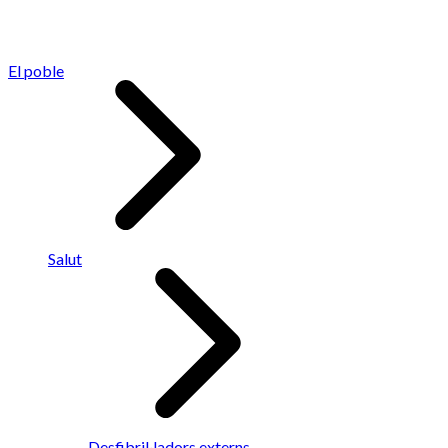
El poble
Salut
Desfibril·ladors externs