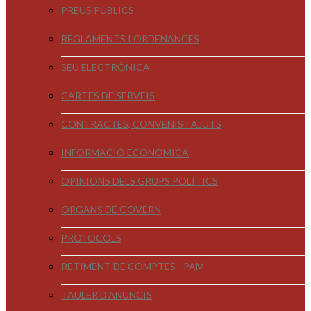
PREUS PÚBLICS
REGLAMENTS I ORDENANCES
SEU ELECTRÒNICA
CARTES DE SERVEIS
CONTRACTES, CONVENIS I AJUTS
INFORMACIÓ ECONÒMICA
OPINIONS DELS GRUPS POLÍTICS
ÒRGANS DE GOVERN
PROTOCOLS
RETIMENT DE COMPTES - PAM
TAULER D'ANUNCIS