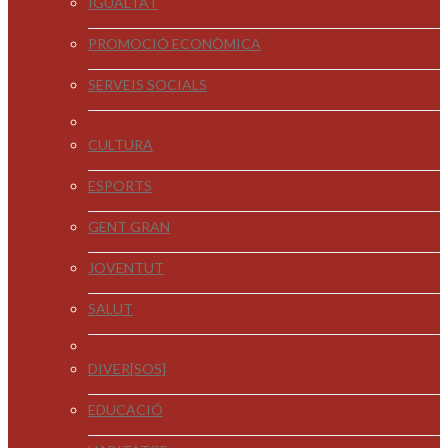
IGUALTAT
PROMOCIÓ ECONÒMICA
SERVEIS SOCIALS
CULTURA
ESPORTS
GENT GRAN
JOVENTUT
SALUT
DIVER[SOS]
EDUCACIÓ