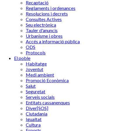
Recaptació
Reglaments i ordenances
Resolucions i decrets
Consultes Actives
Seu electrònica
Tauler d'anuncis
Urbanisme i obres
Accés a informació pública
ODS
Protocols
El poble
Habitatge
Joventut
Medi ambient
Promoció Econòmica
Salut
Seguretat
Serveis socials
Entitats cassanenques
Diver[SOS]
Ciutadania
Igualtat
Cultura
Esports