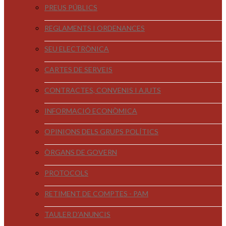
PREUS PÚBLICS
REGLAMENTS I ORDENANCES
SEU ELECTRÒNICA
CARTES DE SERVEIS
CONTRACTES, CONVENIS I AJUTS
INFORMACIÓ ECONÒMICA
OPINIONS DELS GRUPS POLÍTICS
ÒRGANS DE GOVERN
PROTOCOLS
RETIMENT DE COMPTES - PAM
TAULER D'ANUNCIS