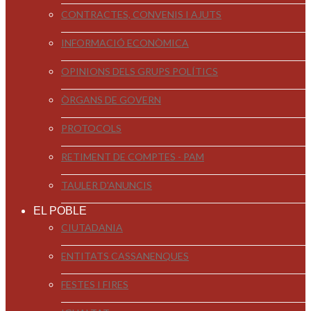
CONTRACTES, CONVENIS I AJUTS
INFORMACIÓ ECONÒMICA
OPINIONS DELS GRUPS POLÍTICS
ÒRGANS DE GOVERN
PROTOCOLS
RETIMENT DE COMPTES - PAM
TAULER D'ANUNCIS
EL POBLE
CIUTADANIA
ENTITATS CASSANENQUES
FESTES I FIRES