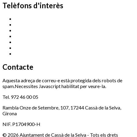
Telèfons d'interès
Cassà Jove
669 166 000
Centre Cultural Sala Galà
972 462 820
Esports (zona esportiva)
972 461 527
Promoció Econòmica
972 462 821
Ràdio Cassà
972 463 777
Serveis Socials
972 460 851
Xaloc
972 900 235
Contacte
Aquesta adreça de correu-e està protegida dels robots de
spam.Necessites Javascript habilitat per veure-la.
Tel. 972 46 00 05
Rambla Onze de Setembre, 107, 17244 Cassà de la Selva,
Girona
NIF. P1704900-H
© 2026 Ajuntament de Cassà de la Selva - Tots els drets