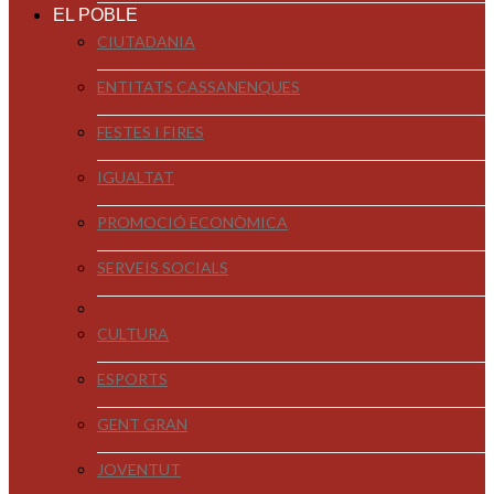
EL POBLE
CIUTADANIA
ENTITATS CASSANENQUES
FESTES I FIRES
IGUALTAT
PROMOCIÓ ECONÒMICA
SERVEIS SOCIALS
CULTURA
ESPORTS
GENT GRAN
JOVENTUT