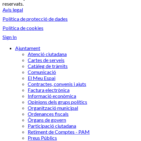
reservats.
Avis legal
Política de protecció de dades
Política de cookies
Sign In
Ajuntament
Atenció ciutadana
Cartes de serveis
Catàleg de tràmits
Comunicació
El Meu Espai
Contractes, convenis i ajuts
Factura electrònica
Informació econòmica
Opinions dels grups polítics
Organització municipal
Ordenances fiscals
Òrgans de govern
Participació ciutadana
Retiment de Comptes - PAM
Preus Públics