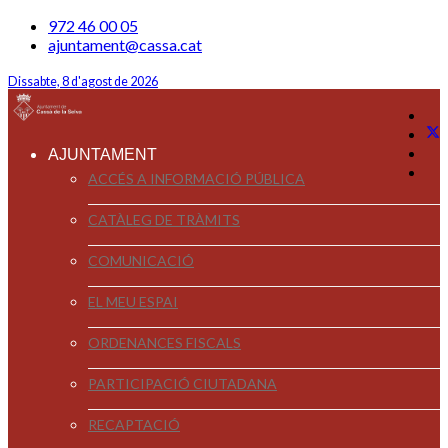
972 46 00 05
ajuntament@cassa.cat
Dissabte, 8 d'agost de 2026
AJUNTAMENT
ACCÉS A INFORMACIÓ PÚBLICA
CATÀLEG DE TRÀMITS
COMUNICACIÓ
EL MEU ESPAI
ORDENANCES FISCALS
PARTICIPACIÓ CIUTADANA
RECAPTACIÓ