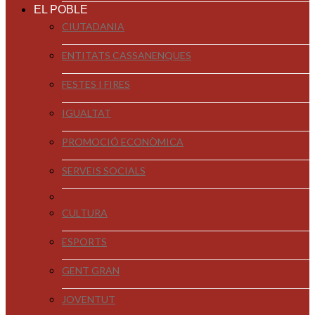
EL POBLE
CIUTADANIA
ENTITATS CASSANENQUES
FESTES I FIRES
IGUALTAT
PROMOCIÓ ECONÒMICA
SERVEIS SOCIALS
CULTURA
ESPORTS
GENT GRAN
JOVENTUT