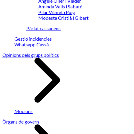
Angèle OIler i Viader
Aminda Valls i Sabaté
Pilar Vilaret i Puig
Modesta Cristià i Gibert
Pàrlut cassanenc
Gestió incidències
Whatsapp Cassà
Opinions dels grups polítics
Mocions
Òrgans de govern