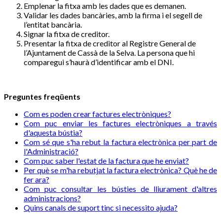
Emplenar la fitxa amb les dades que es demanen.
Validar les dades bancàries, amb la firma i el segell de
l’entitat bancària.
Signar la fitxa de creditor.
Presentar la fitxa de creditor al Registre General de
l’Ajuntament de Cassà de la Selva. La persona que hi
comparegui s’haurà d’identificar amb el DNI.
Preguntes freqüents
Com es poden crear factures electròniques?
Com puc enviar les factures electròniques a través
d'aquesta bústia?
Com sé que s'ha rebut la factura electrònica per part de
l'Administració?
Com puc saber l'estat de la factura que he enviat?
Per què se m'ha rebutjat la factura electrònica? Què he de
fer ara?
Com puc consultar les bústies de lliurament d'altres
administracions?
Quins canals de suport tinc si necessito ajuda?