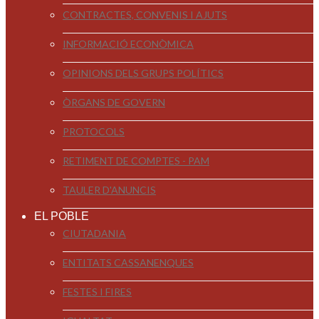
CONTRACTES, CONVENIS I AJUTS
INFORMACIÓ ECONÒMICA
OPINIONS DELS GRUPS POLÍTICS
ÒRGANS DE GOVERN
PROTOCOLS
RETIMENT DE COMPTES - PAM
TAULER D'ANUNCIS
EL POBLE
CIUTADANIA
ENTITATS CASSANENQUES
FESTES I FIRES