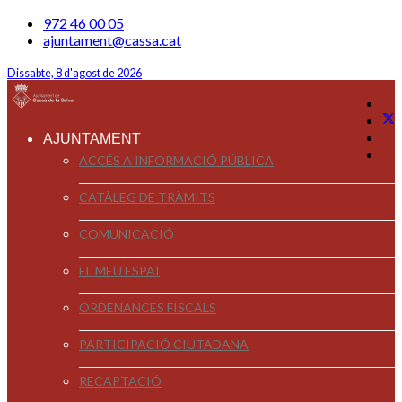
972 46 00 05
ajuntament@cassa.cat
Dissabte, 8 d'agost de 2026
AJUNTAMENT
ACCÉS A INFORMACIÓ PÚBLICA
CATÀLEG DE TRÀMITS
COMUNICACIÓ
EL MEU ESPAI
ORDENANCES FISCALS
PARTICIPACIÓ CIUTADANA
RECAPTACIÓ