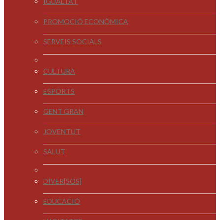
IGUALTAT
PROMOCIÓ ECONÒMICA
SERVEIS SOCIALS
CULTURA
ESPORTS
GENT GRAN
JOVENTUT
SALUT
DIVER[SOS]
EDUCACIÓ