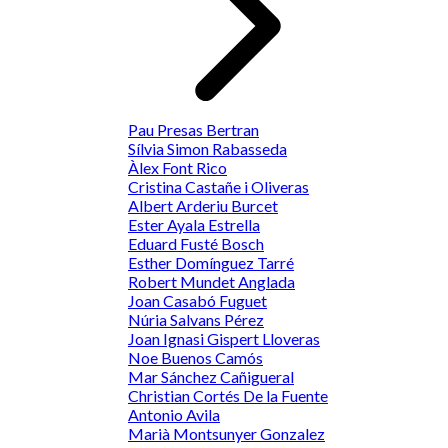
Pau Presas Bertran
Sílvia Simon Rabasseda
Àlex Font Rico
Cristina Castañe i Oliveras
Albert Arderiu Burcet
Ester Ayala Estrella
Eduard Fusté Bosch
Esther Domínguez Tarré
Robert Mundet Anglada
Joan Casabó Fuguet
Núria Salvans Pérez
Joan Ignasi Gispert Lloveras
Noe Buenos Camós
Mar Sánchez Cañigueral
Christian Cortés De la Fuente
Antonio Avila
Marià Montsunyer Gonzalez