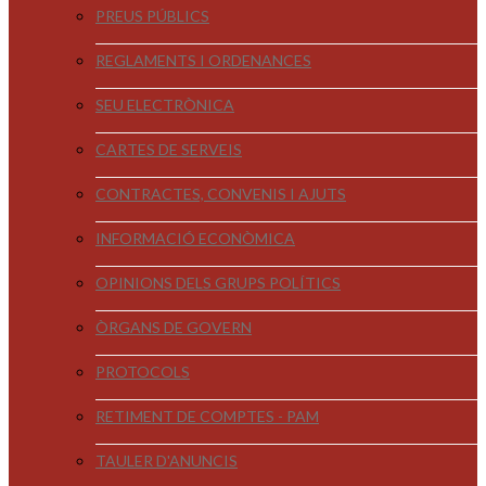
PREUS PÚBLICS
REGLAMENTS I ORDENANCES
SEU ELECTRÒNICA
CARTES DE SERVEIS
CONTRACTES, CONVENIS I AJUTS
INFORMACIÓ ECONÒMICA
OPINIONS DELS GRUPS POLÍTICS
ÒRGANS DE GOVERN
PROTOCOLS
RETIMENT DE COMPTES - PAM
TAULER D'ANUNCIS