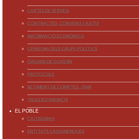
CARTES DE SERVEIS
CONTRACTES, CONVENIS I AJUTS
INFORMACIÓ ECONÒMICA
OPINIONS DELS GRUPS POLÍTICS
ÒRGANS DE GOVERN
PROTOCOLS
RETIMENT DE COMPTES - PAM
TAULER D'ANUNCIS
EL POBLE
CIUTADANIA
ENTITATS CASSANENQUES