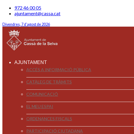
972 46 00 05
ajuntament@cassa.cat
Divendres, 7 d'agost de 2026
AJUNTAMENT
ACCÉS A INFORMACIÓ PÚBLICA
CATÀLEG DE TRÀMITS
COMUNICACIÓ
EL MEU ESPAI
ORDENANCES FISCALS
PARTICIPACIÓ CIUTADANA