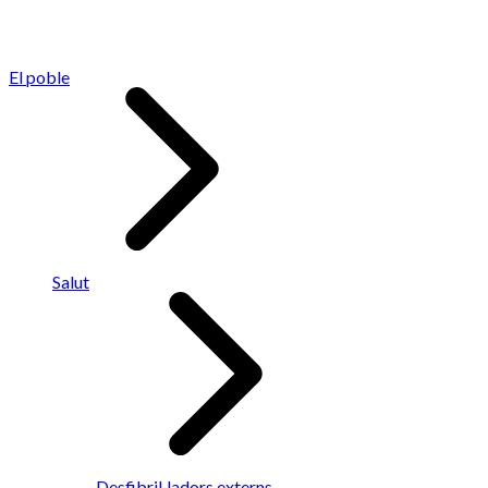
El poble
Salut
Desfibril·ladors externs