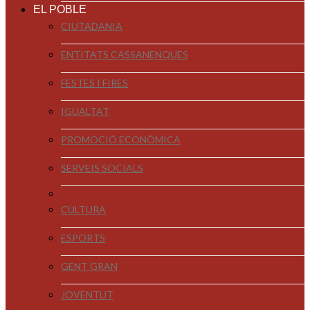
EL POBLE
CIUTADANIA
ENTITATS CASSANENQUES
FESTES I FIRES
IGUALTAT
PROMOCIÓ ECONÒMICA
SERVEIS SOCIALS
CULTURA
ESPORTS
GENT GRAN
JOVENTUT