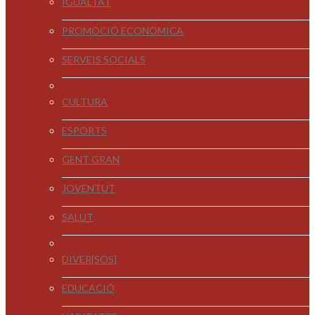
IGUALTAT
PROMOCIÓ ECONÒMICA
SERVEIS SOCIALS
CULTURA
ESPORTS
GENT GRAN
JOVENTUT
SALUT
DIVER[SOS]
EDUCACIÓ