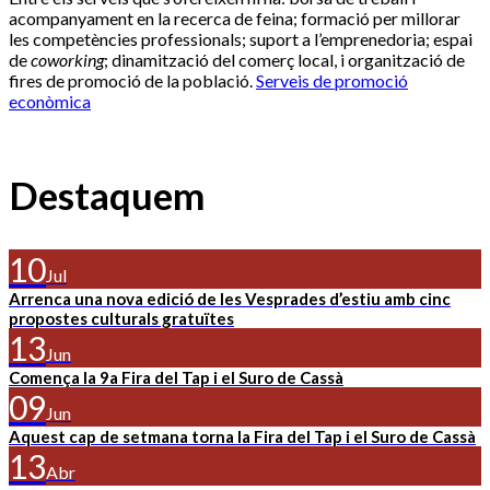
acompanyament en la recerca de feina; formació per millorar
les competències professionals; suport a l’emprenedoria; espai
de
coworking
; dinamització del comerç local, i organització de
fires de promoció de la població.
Serveis de promoció
econòmica
Destaquem
10
Jul
Arrenca una nova edició de les Vesprades d’estiu amb cinc
propostes culturals gratuïtes
13
Jun
Comença la 9a Fira del Tap i el Suro de Cassà
09
Jun
Aquest cap de setmana torna la Fira del Tap i el Suro de Cassà
13
Abr