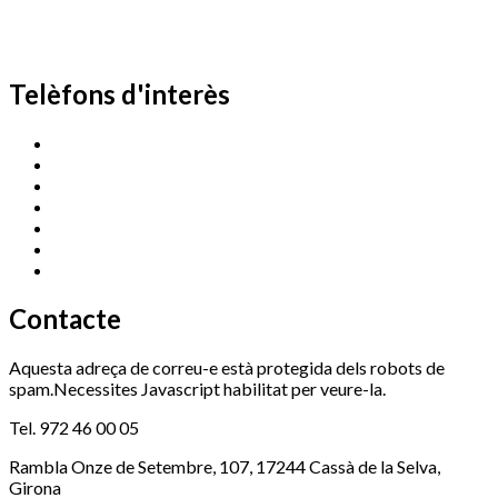
Telèfons d'interès
Cassà Jove
669 166 000
Centre Cultural Sala Galà
972 462 820
Esports (zona esportiva)
972 461 527
Promoció Econòmica
972 462 821
Ràdio Cassà
972 463 777
Serveis Socials
972 460 851
Xaloc
972 900 235
Contacte
Aquesta adreça de correu-e està protegida dels robots de
spam.Necessites Javascript habilitat per veure-la.
Tel. 972 46 00 05
Rambla Onze de Setembre, 107, 17244 Cassà de la Selva,
Girona