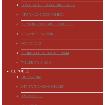
CONTRACTES, CONVENIS I AJUTS
INFORMACIÓ ECONÒMICA
OPINIONS DELS GRUPS POLÍTICS
ÒRGANS DE GOVERN
PROTOCOLS
RETIMENT DE COMPTES - PAM
TAULER D'ANUNCIS
EL POBLE
CIUTADANIA
ENTITATS CASSANENQUES
FESTES I FIRES