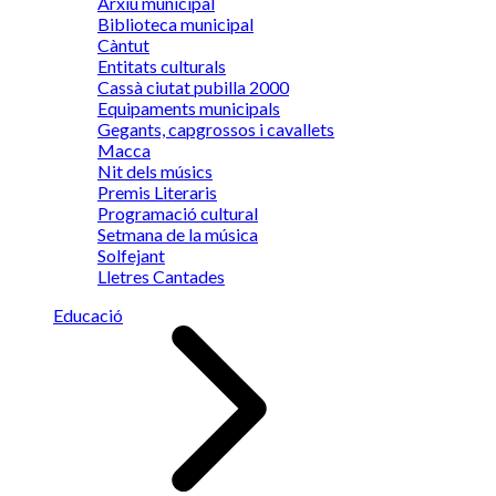
Arxiu municipal
Biblioteca municipal
Càntut
Entitats culturals
Cassà ciutat pubilla 2000
Equipaments municipals
Gegants, capgrossos i cavallets
Macca
Nit dels músics
Premis Literaris
Programació cultural
Setmana de la música
Solfejant
Lletres Cantades
Educació