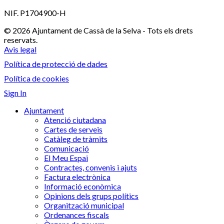
NIF. P1704900-H
© 2026 Ajuntament de Cassà de la Selva - Tots els drets
reservats.
Avis legal
Política de protecció de dades
Política de cookies
Sign In
Ajuntament
Atenció ciutadana
Cartes de serveis
Catàleg de tràmits
Comunicació
El Meu Espai
Contractes, convenis i ajuts
Factura electrònica
Informació econòmica
Opinions dels grups polítics
Organització municipal
Ordenances fiscals