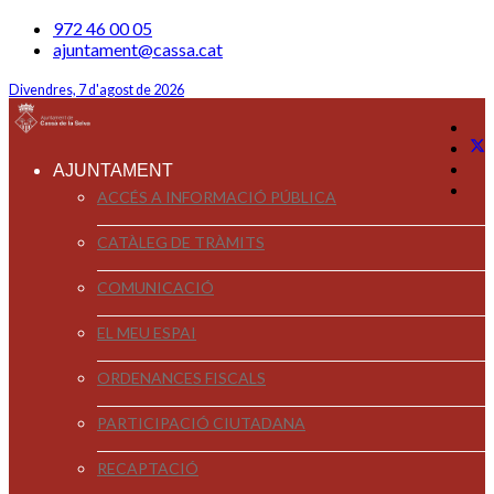
972 46 00 05
ajuntament@cassa.cat
Divendres, 7 d'agost de 2026
AJUNTAMENT
ACCÉS A INFORMACIÓ PÚBLICA
CATÀLEG DE TRÀMITS
COMUNICACIÓ
EL MEU ESPAI
ORDENANCES FISCALS
PARTICIPACIÓ CIUTADANA
RECAPTACIÓ