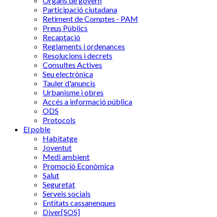
Òrgans de govern
Participació ciutadana
Retiment de Comptes - PAM
Preus Públics
Recaptació
Reglaments i ordenances
Resolucions i decrets
Consultes Actives
Seu electrònica
Tauler d'anuncis
Urbanisme i obres
Accés a informació pública
ODS
Protocols
El poble
Habitatge
Joventut
Medi ambient
Promoció Econòmica
Salut
Seguretat
Serveis socials
Entitats cassanenques
Diver[SOS]