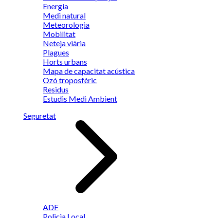
Energia
Medi natural
Meteorologia
Mobilitat
Neteja viària
Plagues
Horts urbans
Mapa de capacitat acústica
Ozó troposfèric
Residus
Estudis Medi Ambient
Seguretat
ADF
Policia Local