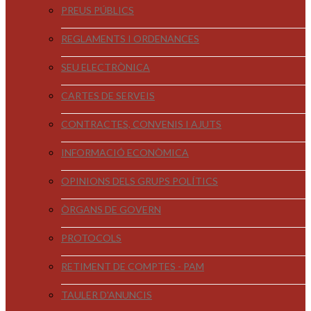
PREUS PÚBLICS
REGLAMENTS I ORDENANCES
SEU ELECTRÒNICA
CARTES DE SERVEIS
CONTRACTES, CONVENIS I AJUTS
INFORMACIÓ ECONÒMICA
OPINIONS DELS GRUPS POLÍTICS
ÒRGANS DE GOVERN
PROTOCOLS
RETIMENT DE COMPTES - PAM
TAULER D'ANUNCIS