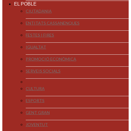
EL POBLE
CIUTADANIA
ENTITATS CASSANENQUES
FESTES I FIRES
IGUALTAT
PROMOCIÓ ECONÒMICA
SERVEIS SOCIALS
CULTURA
ESPORTS
GENT GRAN
JOVENTUT