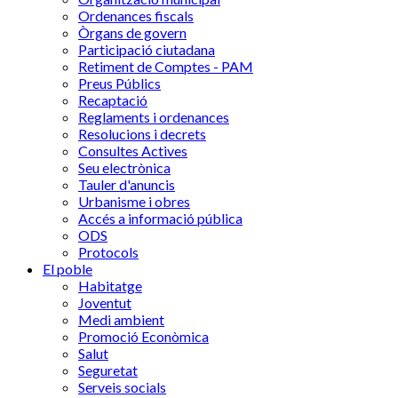
Ordenances fiscals
Òrgans de govern
Participació ciutadana
Retiment de Comptes - PAM
Preus Públics
Recaptació
Reglaments i ordenances
Resolucions i decrets
Consultes Actives
Seu electrònica
Tauler d'anuncis
Urbanisme i obres
Accés a informació pública
ODS
Protocols
El poble
Habitatge
Joventut
Medi ambient
Promoció Econòmica
Salut
Seguretat
Serveis socials