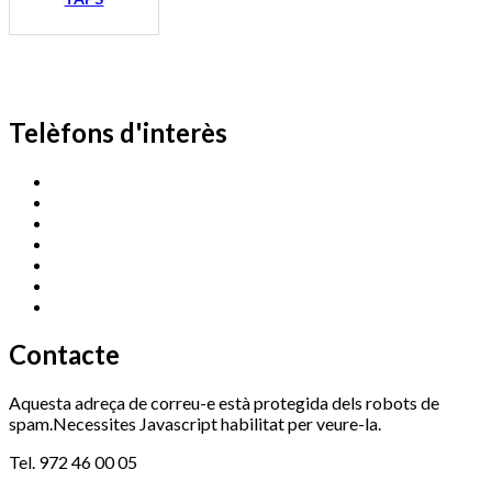
Telèfons d'interès
Cassà Jove
669 166 000
Centre Cultural Sala Galà
972 462 820
Esports (zona esportiva)
972 461 527
Promoció Econòmica
972 462 821
Ràdio Cassà
972 463 777
Serveis Socials
972 460 851
Xaloc
972 900 235
Contacte
Aquesta adreça de correu-e està protegida dels robots de
spam.Necessites Javascript habilitat per veure-la.
Tel. 972 46 00 05