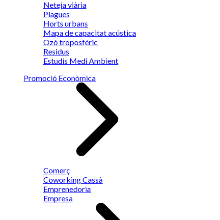
Neteja viària
Plagues
Horts urbans
Mapa de capacitat acústica
Ozó troposfèric
Residus
Estudis Medi Ambient
Promoció Econòmica
Comerç
Coworking Cassà
Emprenedoria
Empresa