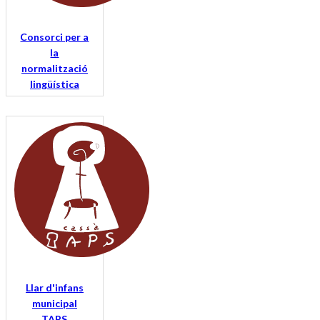
Consorci per a
la
normalització
lingüística
Llar d'infans
municipal
TAPS