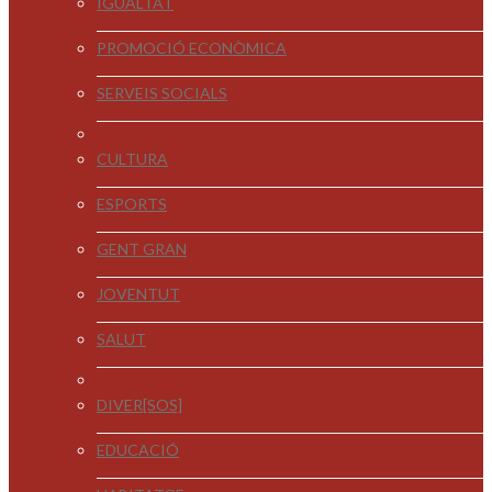
IGUALTAT
PROMOCIÓ ECONÒMICA
SERVEIS SOCIALS
CULTURA
ESPORTS
GENT GRAN
JOVENTUT
SALUT
DIVER[SOS]
EDUCACIÓ