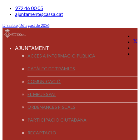
972 46 00 05
ajuntament@cassa.cat
Dissabte, 8 d'agost de 2026
AJUNTAMENT
ACCÉS A INFORMACIÓ PÚBLICA
CATÀLEG DE TRÀMITS
COMUNICACIÓ
EL MEU ESPAI
ORDENANCES FISCALS
PARTICIPACIÓ CIUTADANA
RECAPTACIÓ