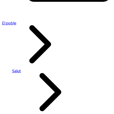
El poble
Salut