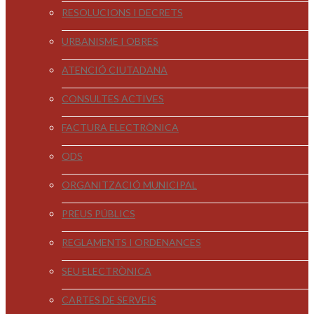
RESOLUCIONS I DECRETS
URBANISME I OBRES
ATENCIÓ CIUTADANA
CONSULTES ACTIVES
FACTURA ELECTRÒNICA
ODS
ORGANITZACIÓ MUNICIPAL
PREUS PÚBLICS
REGLAMENTS I ORDENANCES
SEU ELECTRÒNICA
CARTES DE SERVEIS