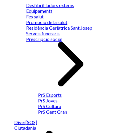
Desfibril·ladors externs
Equipaments
Fes salut
Promoció de la salut
Residència Geriàtrica Sant Josep
Serveis funeraris
Prescripció social
PrS Esports
PrS Joves
PrS Cultura
PrS Gent Gran
Diver[SOS]
Ciutadania