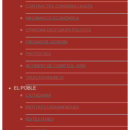
CONTRACTES, CONVENIS I AJUTS
INFORMACIÓ ECONÒMICA
OPINIONS DELS GRUPS POLÍTICS
ÒRGANS DE GOVERN
PROTOCOLS
RETIMENT DE COMPTES - PAM
TAULER D'ANUNCIS
EL POBLE
CIUTADANIA
ENTITATS CASSANENQUES
FESTES I FIRES