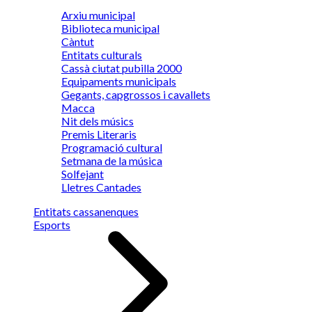
Arxiu municipal
Biblioteca municipal
Càntut
Entitats culturals
Cassà ciutat pubilla 2000
Equipaments municipals
Gegants, capgrossos i cavallets
Macca
Nit dels músics
Premis Literaris
Programació cultural
Setmana de la música
Solfejant
Lletres Cantades
Entitats cassanenques
Esports