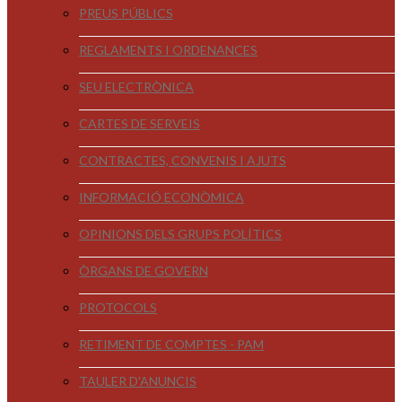
PREUS PÚBLICS
REGLAMENTS I ORDENANCES
SEU ELECTRÒNICA
CARTES DE SERVEIS
CONTRACTES, CONVENIS I AJUTS
INFORMACIÓ ECONÒMICA
OPINIONS DELS GRUPS POLÍTICS
ÒRGANS DE GOVERN
PROTOCOLS
RETIMENT DE COMPTES - PAM
TAULER D'ANUNCIS