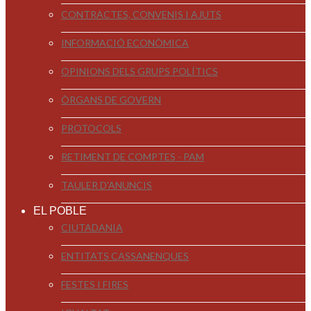
CONTRACTES, CONVENIS I AJUTS
INFORMACIÓ ECONÒMICA
OPINIONS DELS GRUPS POLÍTICS
ÒRGANS DE GOVERN
PROTOCOLS
RETIMENT DE COMPTES - PAM
TAULER D'ANUNCIS
EL POBLE
CIUTADANIA
ENTITATS CASSANENQUES
FESTES I FIRES