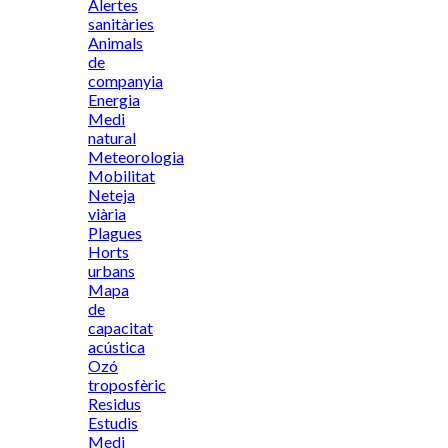
Alertes
sanitàries
Animals
de
companyia
Energia
Medi
natural
Meteorologia
Mobilitat
Neteja
viària
Plagues
Horts
urbans
Mapa
de
capacitat
acústica
Ozó
troposfèric
Residus
Estudis
Medi