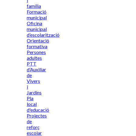
i
família
Formació
municipal
Oficina
municipal
d’escolarització
Orientació
formativa
Persones
adultes
PTT
d’Auxiliar
de
Vivers
i
Jardins
Pla
local
d'educació
Projectes
de
reforç
escolar