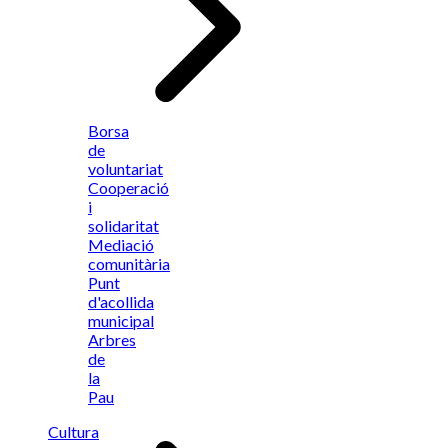
Borsa
de
voluntariat
Cooperació
i
solidaritat
Mediació
comunitària
Punt
d'acollida
municipal
Arbres
de
la
Pau
Cultura