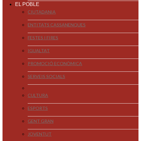
EL POBLE
CIUTADANIA
ENTITATS CASSANENQUES
FESTES I FIRES
IGUALTAT
PROMOCIÓ ECONÒMICA
SERVEIS SOCIALS
CULTURA
ESPORTS
GENT GRAN
JOVENTUT