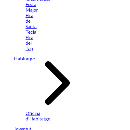
Festa
Major
Fira
de
Santa
Tecla
Fira
del
Tap
Habitatge
Oficina
d'Habitatge
Joventut