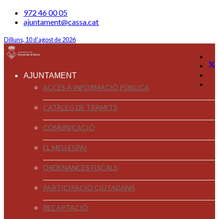
972 46 00 05
ajuntament@cassa.cat
Dilluns, 10 d'agost de 2026
AJUNTAMENT
ACCÉS A INFORMACIÓ PÚBLICA
CATÀLEG DE TRÀMITS
COMUNICACIÓ
EL MEU ESPAI
ORDENANCES FISCALS
PARTICIPACIÓ CIUTADANA
RECAPTACIÓ