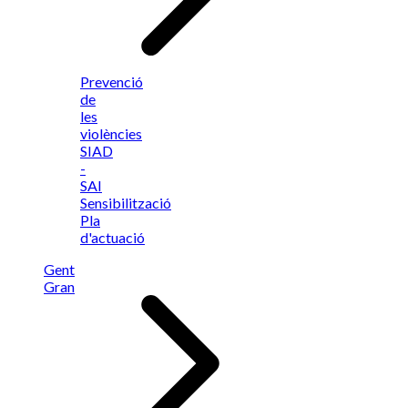
Prevenció
de
les
violències
SIAD
-
SAI
Sensibilització
Pla
d'actuació
Gent
Gran