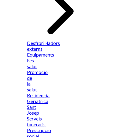
Desfibril·ladors
externs
Equipaments
Fes
salut
Promoció
de
la
salut
Residència
Geriàtrica
Sant
Josep
Serveis
funeraris
Prescripció
social