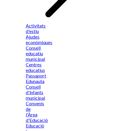
Activitats
d'estiu
Ajudes
econòmiques
Consell
educatiu
municipal
Centres
educatius
Passaport
Edunauta
Consell
d'infants
municipal
Convenis
de
l'Àrea
d'Educació
Educació