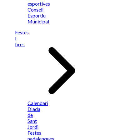
esportives
Consell
Esportiu
Municipal
Festes
i
fires
Calendari
Diada
de
Sant
Jordi
Festes
nadalenques