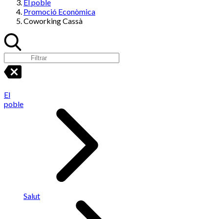
El poble
Promoció Econòmica
Coworking Cassà
El
poble
Salut