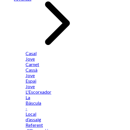
Casal
Jove
Carnet
Cassà
Jove
Espai
Jove
L'Escorxador
La
Bàscula
-
Local
d’assaig
Referent