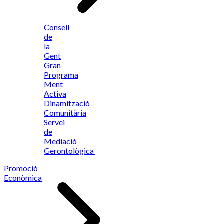
Consell
de
la
Gent
Gran
Programa
Ment
Activa
Dinamització
Comunitària
Servei
de
Mediació
Gerontològica
Promoció
Econòmica