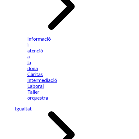
Informació
i
atenció
a
la
dona
Càritas
Intermediació
Laboral
Taller
orquestra
Igualtat