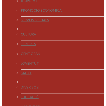
IGUALTAT
PROMOCIÓ ECONÒMICA
SERVEIS SOCIALS
CULTURA
ESPORTS
GENT GRAN
JOVENTUT
SALUT
DIVER[SOS]
EDUCACIÓ