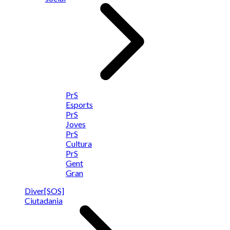
PrS
Esports
PrS
Joves
PrS
Cultura
PrS
Gent
Gran
Diver[SOS]
Ciutadania