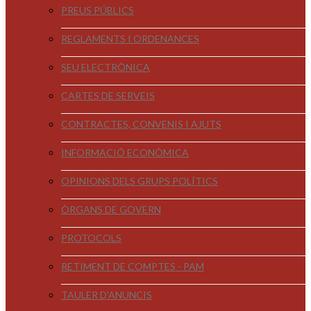
PREUS PÚBLICS
REGLAMENTS I ORDENANCES
SEU ELECTRÒNICA
CARTES DE SERVEIS
CONTRACTES, CONVENIS I AJUTS
INFORMACIÓ ECONÒMICA
OPINIONS DELS GRUPS POLÍTICS
ÒRGANS DE GOVERN
PROTOCOLS
RETIMENT DE COMPTES - PAM
TAULER D'ANUNCIS