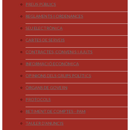
PREUS PÚBLICS
REGLAMENTS I ORDENANCES
SEU ELECTRÒNICA
CARTES DE SERVEIS
CONTRACTES, CONVENIS I AJUTS
INFORMACIÓ ECONÒMICA
OPINIONS DELS GRUPS POLÍTICS
ÒRGANS DE GOVERN
PROTOCOLS
RETIMENT DE COMPTES - PAM
TAULER D'ANUNCIS