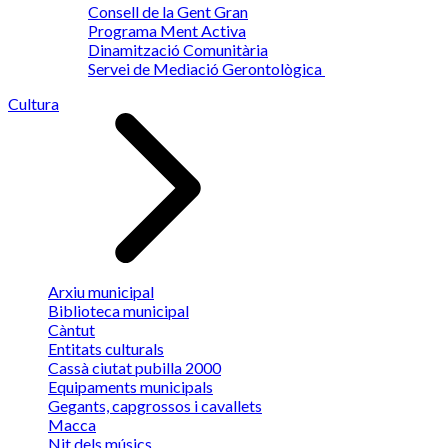
Consell de la Gent Gran
Programa Ment Activa
Dinamització Comunitària
Servei de Mediació Gerontològica
Cultura
Arxiu municipal
Biblioteca municipal
Càntut
Entitats culturals
Cassà ciutat pubilla 2000
Equipaments municipals
Gegants, capgrossos i cavallets
Macca
Nit dels músics