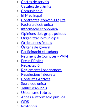
Cartes de serveis
Catàleg de tràmits
Comunicació
El Meu Espai
Contractes, convenis i ajuts
Factura electrònica
Informació econòmica
Opinions dels grups polítics
Organització municipal
Ordenances fiscals
Òrgans de govern
Participació ciutadana
Retiment de Comptes - PAM
Preus Públics
Recaptació
Reglaments i ordenances
Resolucions i decrets
Consultes Actives
Seu electrònica
Tauler d'anuncis
Urbanisme i obres
Accés a informació pública
ODS
Protocols