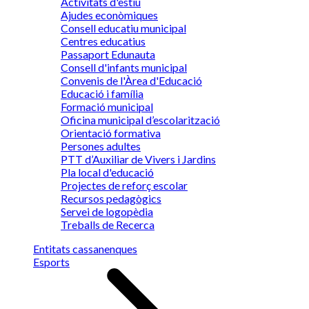
Activitats d'estiu
Ajudes econòmiques
Consell educatiu municipal
Centres educatius
Passaport Edunauta
Consell d'infants municipal
Convenis de l'Àrea d'Educació
Educació i família
Formació municipal
Oficina municipal d’escolarització
Orientació formativa
Persones adultes
PTT d’Auxiliar de Vivers i Jardins
Pla local d'educació
Projectes de reforç escolar
Recursos pedagògics
Servei de logopèdia
Treballs de Recerca
Entitats cassanenques
Esports