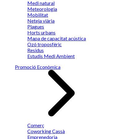
Medi natural
Meteorologia
Mobilitat
Neteja viària
Plagues
Horts urbans
Mapa de capacitat acústica
Ozó troposfèric
Residus
Estudis Medi Ambient
Promoció Econòmica
Comerç
Coworking Cassà
Emprenedoria