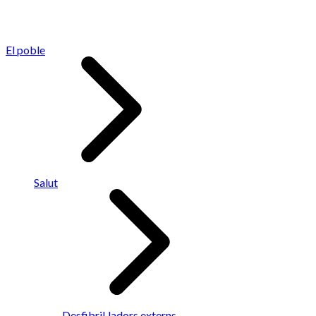
El poble
Salut
Desfibril·ladors externs