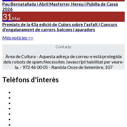
Pau Bernatallada i Abril Masferrer, Hereu i Pubilla de Cassà
2026
31
Mai
Premiats de la 43a edició de Colors sobre l'asfalt i Concurs
d'engalanament de carrers, balcons i aparadors
Més notícies >>
Contacte
Àrea de Cultura -
Aquesta adreça de correu-e està protegida
dels robots de spam.Necessites Javascript habilitat per veure-
la.
- 972 46 00 05 - Rambla Onze de Setembre, 107
Telèfons d'interès
Cassà Jove
669 166 000
Centre Cultural Sala Galà
972 462 820
Esports (zona esportiva)
972 461 527
Promoció Econòmica
972 462 821
Ràdio Cassà
972 463 777
Serveis Socials
972 460 851
Xaloc
972 900 235