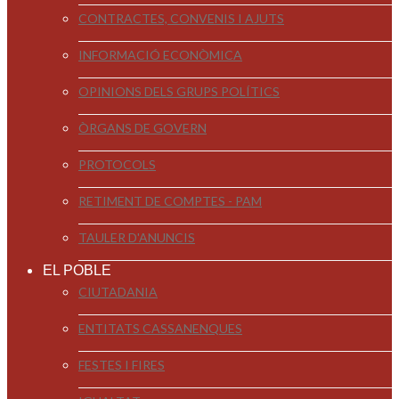
CONTRACTES, CONVENIS I AJUTS
INFORMACIÓ ECONÒMICA
OPINIONS DELS GRUPS POLÍTICS
ÒRGANS DE GOVERN
PROTOCOLS
RETIMENT DE COMPTES - PAM
TAULER D'ANUNCIS
EL POBLE
CIUTADANIA
ENTITATS CASSANENQUES
FESTES I FIRES