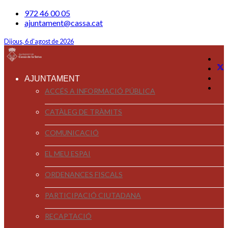
972 46 00 05
ajuntament@cassa.cat
Dijous, 6 d'agost de 2026
AJUNTAMENT
ACCÉS A INFORMACIÓ PÚBLICA
CATÀLEG DE TRÀMITS
COMUNICACIÓ
EL MEU ESPAI
ORDENANCES FISCALS
PARTICIPACIÓ CIUTADANA
RECAPTACIÓ