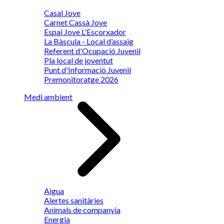
Casal Jove
Carnet Cassà Jove
Espai Jove L'Escorxador
La Bàscula - Local d’assaig
Referent d'Ocupació Juvenil
Pla local de joventut
Punt d'Informació Juvenil
Premonitoratge 2026
Medi ambient
Aigua
Alertes sanitàries
Animals de companyia
Energia