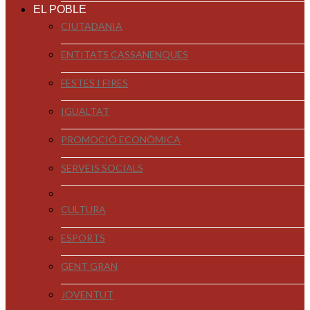
EL POBLE
CIUTADANIA
ENTITATS CASSANENQUES
FESTES I FIRES
IGUALTAT
PROMOCIÓ ECONÒMICA
SERVEIS SOCIALS
CULTURA
ESPORTS
GENT GRAN
JOVENTUT