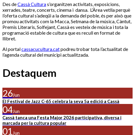
Des de
Cassà Cultura
s’organitzen activitats, exposicions,
xerrades, teatre, concerts, cinema i dansa. L’Àrea vetlla perquè
l’oferta cultural s’adeqüi a la demanda del poble, és per això que
promou activitats com la Macca, Setmana de la música, Càntut,
Premis Literaris, Solfejant, Cassà es vesteix de música i tota la
programació estable de cultura que es recull en format de
llibret.
Al portal
cassacucultura.cat
podreu trobar tota l’actualitat de
l’agenda cultural del municipi actualitzada
.
Destaquem
26
Jun
El Festival de Jazz C-65 celebra la seva 5a edició a Cassà
04
Jun
Cassà tanca una Festa Major 2026 participativa, diversa i
marcada per la cultura popular
01
Jun