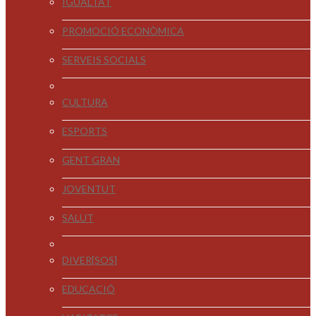
IGUALTAT
PROMOCIÓ ECONÒMICA
SERVEIS SOCIALS
CULTURA
ESPORTS
GENT GRAN
JOVENTUT
SALUT
DIVER[SOS]
EDUCACIÓ