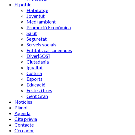
El poble
Habitatge
Joventut
Medi ambient
Promoció Econòmica
Salut
Seguretat
Serveis socials
Entitats cassanenques
Diver[SOS]
Ciutadania
Igualtat
Cultura
Esports
Educació
Festes i fires
Gent Gran
Notícies
Plànol
Agenda
Cita prèvia
Contacte
Cercador