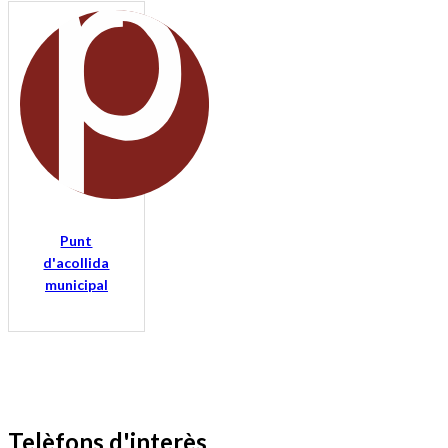
Punt
d'acollida
municipal
Telèfons d'interès