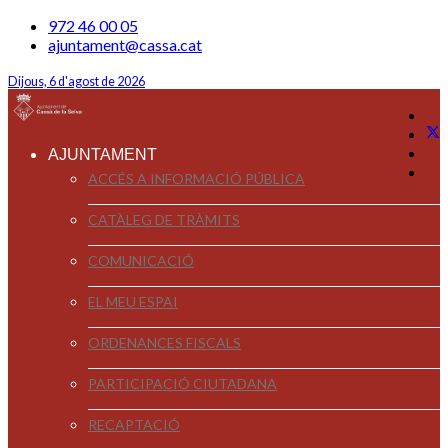
972 46 00 05
ajuntament@cassa.cat
Dijous, 6 d'agost de 2026
AJUNTAMENT
ACCÉS A INFORMACIÓ PÚBLICA
CATÀLEG DE TRÀMITS
COMUNICACIÓ
EL MEU ESPAI
ORDENANCES FISCALS
PARTICIPACIÓ CIUTADANA
RECAPTACIÓ