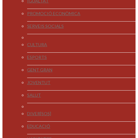
IGUALTAT
PROMOCIÓ ECONÒMICA
SERVEIS SOCIALS
CULTURA
ESPORTS
GENT GRAN
JOVENTUT
SALUT
DIVER[SOS]
EDUCACIÓ