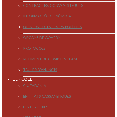
CONTRACTES, CONVENIS I AJUTS
INFORMACIÓ ECONÒMICA
OPINIONS DELS GRUPS POLÍTICS
ÒRGANS DE GOVERN
PROTOCOLS
RETIMENT DE COMPTES - PAM
TAULER D'ANUNCIS
EL POBLE
CIUTADANIA
ENTITATS CASSANENQUES
FESTES I FIRES