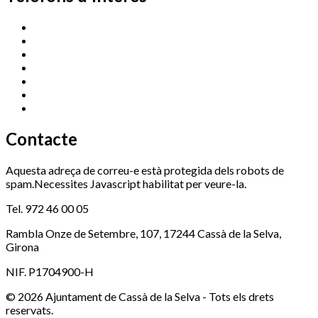
Cassà Jove
669 166 000
Centre Cultural Sala Galà
972 462 820
Esports (zona esportiva)
972 461 527
Promoció Econòmica
972 462 821
Ràdio Cassà
972 463 777
Serveis Socials
972 460 851
Xaloc
972 900 235
Contacte
Aquesta adreça de correu-e està protegida dels robots de
spam.Necessites Javascript habilitat per veure-la.
Tel. 972 46 00 05
Rambla Onze de Setembre, 107, 17244 Cassà de la Selva,
Girona
NIF. P1704900-H
© 2026 Ajuntament de Cassà de la Selva - Tots els drets
reservats.