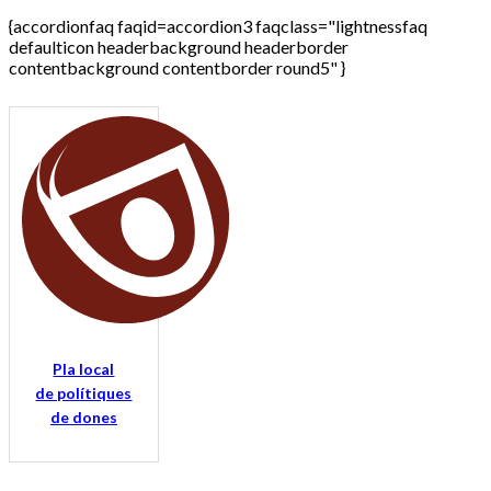
{accordionfaq faqid=accordion3 faqclass="lightnessfaq
defaulticon headerbackground headerborder
contentbackground contentborder round5" }
Pla local
de polítiques
de dones