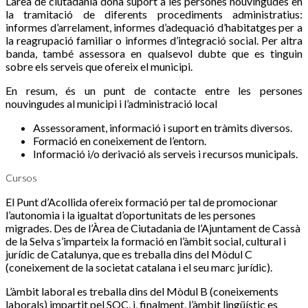
L’àrea de ciutadania dóna suport a les persones nouvingudes en
la tramitació de diferents procediments administratius:
informes d’arrelament, informes d’adequació d’habitatges per a
la reagrupació familiar o informes d’integració social. Per altra
banda, també assessora en qualsevol dubte que es tinguin
sobre els serveis que ofereix el municipi.
En resum, és un punt de contacte entre les persones
nouvingudes al municipi i l’administració local
Assessorament, informació i suport en tràmits diversos.
Formació en coneixement de l’entorn.
Informació i/o derivació als serveis i recursos municipals.
Cursos
El Punt d’Acollida ofereix formació per tal de promocionar
l’autonomia i la igualtat d’oportunitats de les persones
migrades. Des de l’Àrea de Ciutadania de l’Ajuntament de Cassà
de la Selva s’imparteix la formació en l’àmbit social, cultural i
jurídic de Catalunya, que es treballa dins del Mòdul C
(coneixement de la societat catalana i el seu marc jurídic).
L’àmbit laboral es treballa dins del Mòdul B (coneixements
laborals) impartit pel SOC, i, finalment, l’àmbit lingüístic es