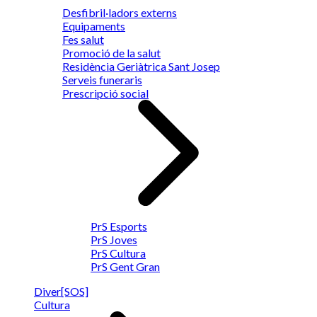
Desfibril·ladors externs
Equipaments
Fes salut
Promoció de la salut
Residència Geriàtrica Sant Josep
Serveis funeraris
Prescripció social
PrS Esports
PrS Joves
PrS Cultura
PrS Gent Gran
Diver[SOS]
Cultura