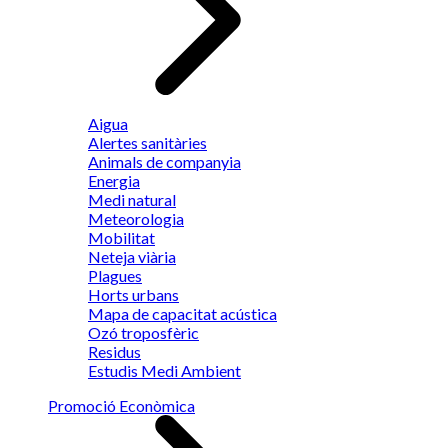
Aigua
Alertes sanitàries
Animals de companyia
Energia
Medi natural
Meteorologia
Mobilitat
Neteja viària
Plagues
Horts urbans
Mapa de capacitat acústica
Ozó troposfèric
Residus
Estudis Medi Ambient
Promoció Econòmica