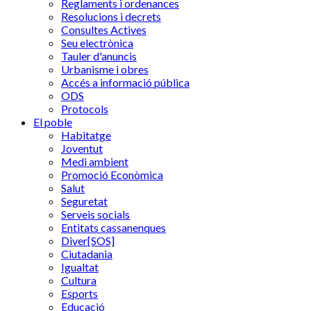
Reglaments i ordenances
Resolucions i decrets
Consultes Actives
Seu electrònica
Tauler d'anuncis
Urbanisme i obres
Accés a informació pública
ODS
Protocols
El poble
Habitatge
Joventut
Medi ambient
Promoció Econòmica
Salut
Seguretat
Serveis socials
Entitats cassanenques
Diver[SOS]
Ciutadania
Igualtat
Cultura
Esports
Educació