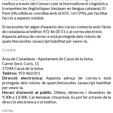
realitza a través del Consorci per la Normalització Lingüística
(competències lingüístiques bàsiques en llengua catalana). El
Punt d’Acollida es coordina amb al SOC i el CPNL per facilitar
l’accés a aquests mòduls.
Si necessites fer algun d'aquests dos cursos contacta amb l'àrea
de ciutadania al telèfon 972 46 00 11 o al correu electrònic
Aquesta adreça de correu-e està protegida dels robots de
spam.Necessites Javascript habilitat per veure-la.
.
Contacte
Àrea de Ciutadania - Ajuntament de Cassà de la Selva
Carrer Enric Coris, 11
17244 Cassà de la Selva
Telèfon:
972 460 011
Direcció electrònica:
Aquesta adreça de correu-e està
protegida dels robots de spam.Necessites Javascript habilitat
per veure-la.
Horari d'atenció al públic:
Dilluns, dimecres i divendres de
9.30h a 13:30h. Cal demanar cita prèvia. Es pot fer a través de la
direcció electrònica o el telèfon.
end faq