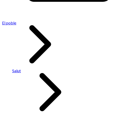
El poble
Salut