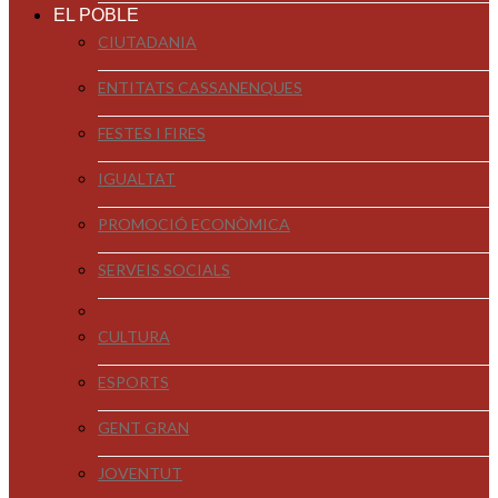
EL POBLE
CIUTADANIA
ENTITATS CASSANENQUES
FESTES I FIRES
IGUALTAT
PROMOCIÓ ECONÒMICA
SERVEIS SOCIALS
CULTURA
ESPORTS
GENT GRAN
JOVENTUT