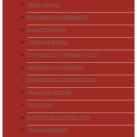
PREUS PÚBLICS
REGLAMENTS I ORDENANCES
SEU ELECTRÒNICA
CARTES DE SERVEIS
CONTRACTES, CONVENIS I AJUTS
INFORMACIÓ ECONÒMICA
OPINIONS DELS GRUPS POLÍTICS
ÒRGANS DE GOVERN
PROTOCOLS
RETIMENT DE COMPTES - PAM
TAULER D'ANUNCIS