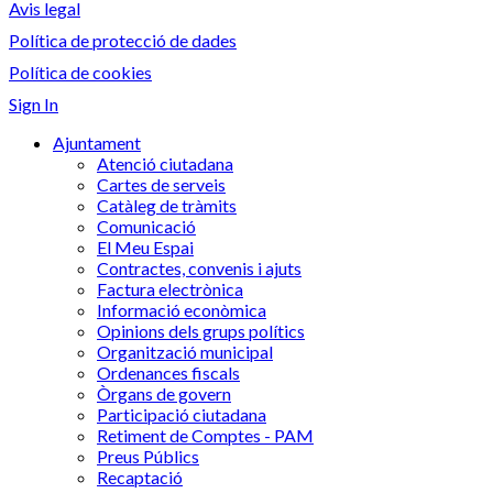
Avis legal
Política de protecció de dades
Política de cookies
Sign In
Ajuntament
Atenció ciutadana
Cartes de serveis
Catàleg de tràmits
Comunicació
El Meu Espai
Contractes, convenis i ajuts
Factura electrònica
Informació econòmica
Opinions dels grups polítics
Organització municipal
Ordenances fiscals
Òrgans de govern
Participació ciutadana
Retiment de Comptes - PAM
Preus Públics
Recaptació