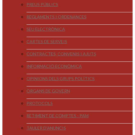
PREUS PÚBLICS
REGLAMENTS I ORDENANCES
SEU ELECTRÒNICA
CARTES DE SERVEIS
CONTRACTES, CONVENIS I AJUTS
INFORMACIÓ ECONÒMICA
OPINIONS DELS GRUPS POLÍTICS
ÒRGANS DE GOVERN
PROTOCOLS
RETIMENT DE COMPTES - PAM
TAULER D'ANUNCIS