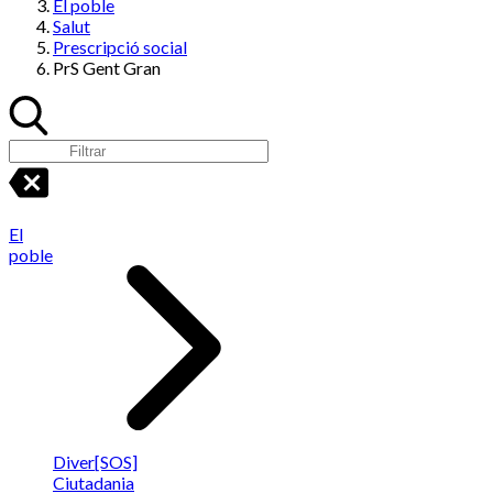
El poble
Salut
Prescripció social
PrS Gent Gran
El
poble
Diver[SOS]
Ciutadania