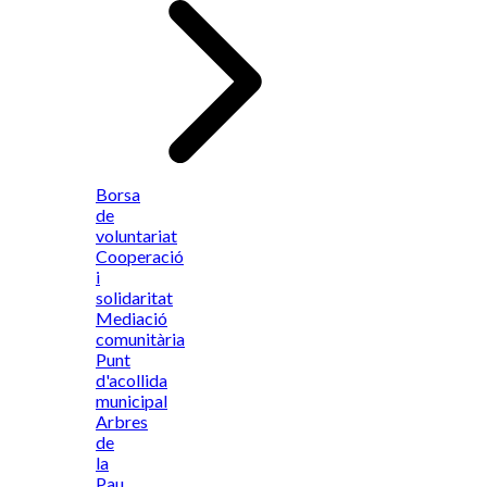
Borsa
de
voluntariat
Cooperació
i
solidaritat
Mediació
comunitària
Punt
d'acollida
municipal
Arbres
de
la
Pau