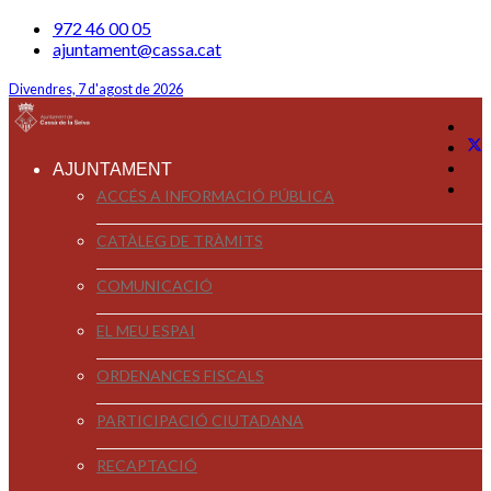
972 46 00 05
ajuntament@cassa.cat
Divendres, 7 d'agost de 2026
AJUNTAMENT
ACCÉS A INFORMACIÓ PÚBLICA
CATÀLEG DE TRÀMITS
COMUNICACIÓ
EL MEU ESPAI
ORDENANCES FISCALS
PARTICIPACIÓ CIUTADANA
RECAPTACIÓ