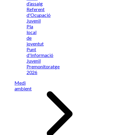
d’assaig
Referent
d'Ocupació
Juvenil
Pla
local
de
joventut
Punt
d'Informació
Juvenil
Premonitoratge
2026
Medi
ambient