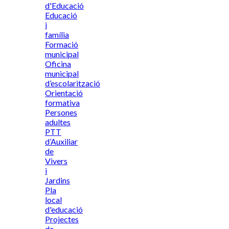
d'Educació
Educació
i
família
Formació
municipal
Oficina
municipal
d’escolarització
Orientació
formativa
Persones
adultes
PTT
d’Auxiliar
de
Vivers
i
Jardins
Pla
local
d'educació
Projectes
de