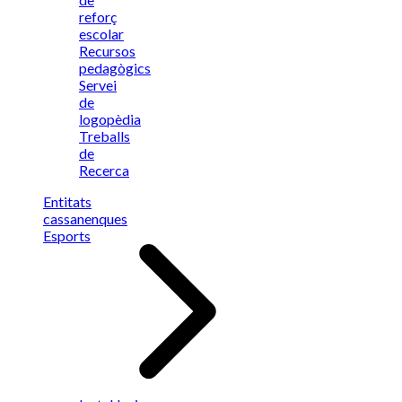
reforç
escolar
Recursos
pedagògics
Servei
de
logopèdia
Treballs
de
Recerca
Entitats
cassanenques
Esports