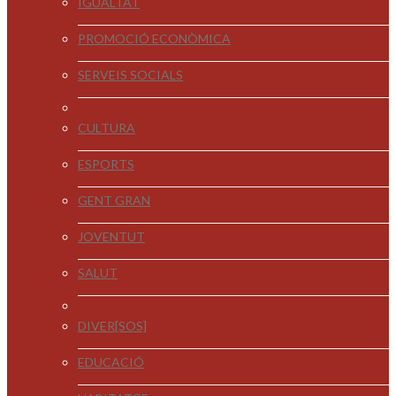
IGUALTAT
PROMOCIÓ ECONÒMICA
SERVEIS SOCIALS
CULTURA
ESPORTS
GENT GRAN
JOVENTUT
SALUT
DIVER[SOS]
EDUCACIÓ