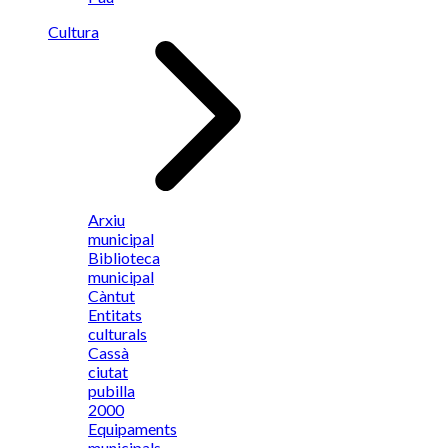
Cultura
Arxiu
municipal
Biblioteca
municipal
Càntut
Entitats
culturals
Cassà
ciutat
pubilla
2000
Equipaments
municipals