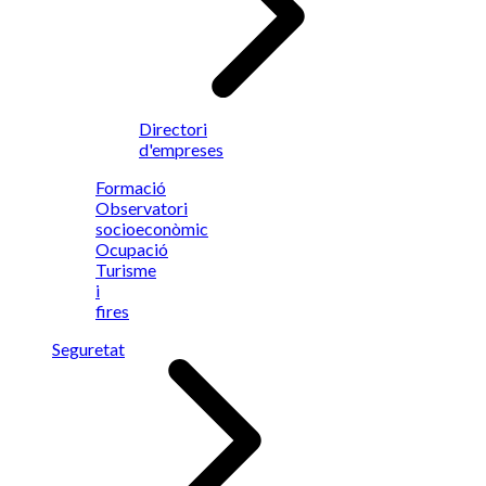
Directori
d'empreses
Formació
Observatori
socioeconòmic
Ocupació
Turisme
i
fires
Seguretat