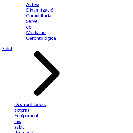
Activa
Dinamització
Comunitària
Servei
de
Mediació
Gerontològica
Salut
Desfibril·ladors
externs
Equipaments
Fes
salut
Promoció