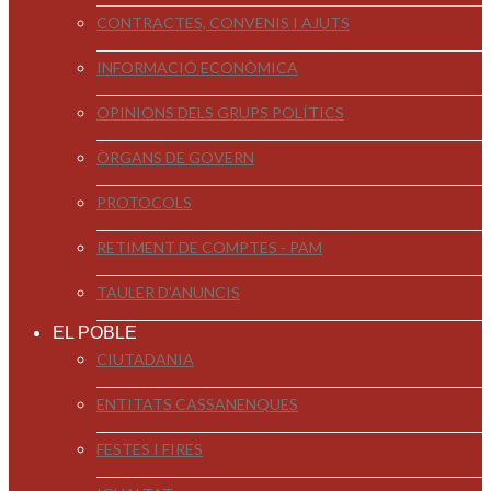
CONTRACTES, CONVENIS I AJUTS
INFORMACIÓ ECONÒMICA
OPINIONS DELS GRUPS POLÍTICS
ÒRGANS DE GOVERN
PROTOCOLS
RETIMENT DE COMPTES - PAM
TAULER D'ANUNCIS
EL POBLE
CIUTADANIA
ENTITATS CASSANENQUES
FESTES I FIRES