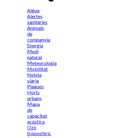
Aigua
Alertes
sanitàries
Animals
de
companyia
Energia
Medi
natural
Meteorologia
Mobilitat
Neteja
viària
Plagues
Horts
urbans
Mapa
de
capacitat
acústica
Ozó
troposfèric