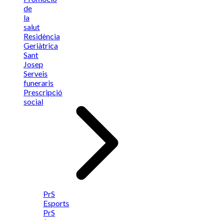
de
la
salut
Residència
Geriàtrica
Sant
Josep
Serveis
funeraris
Prescripció
social
PrS
Esports
PrS