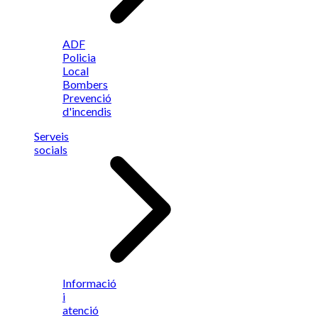
ADF
Policia
Local
Bombers
Prevenció
d'incendis
Serveis
socials
Informació
i
atenció