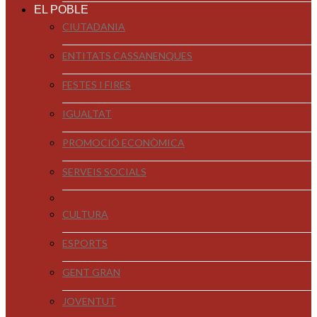
EL POBLE
CIUTADANIA
ENTITATS CASSANENQUES
FESTES I FIRES
IGUALTAT
PROMOCIÓ ECONÒMICA
SERVEIS SOCIALS
CULTURA
ESPORTS
GENT GRAN
JOVENTUT