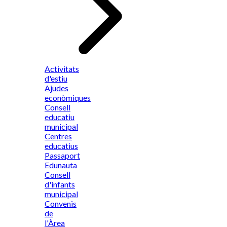
Activitats
d'estiu
Ajudes
econòmiques
Consell
educatiu
municipal
Centres
educatius
Passaport
Edunauta
Consell
d'infants
municipal
Convenis
de
l'Àrea