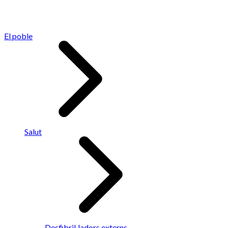
El poble
Salut
Desfibril·ladors externs