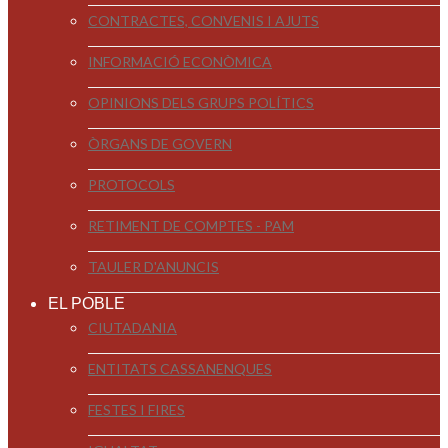
CONTRACTES, CONVENIS I AJUTS
INFORMACIÓ ECONÒMICA
OPINIONS DELS GRUPS POLÍTICS
ÒRGANS DE GOVERN
PROTOCOLS
RETIMENT DE COMPTES - PAM
TAULER D'ANUNCIS
EL POBLE
CIUTADANIA
ENTITATS CASSANENQUES
FESTES I FIRES