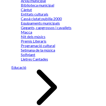
Arxiu municipal
Biblioteca municipal
Càntut
Entitats culturals
Cassà ciutat pubilla 2000
Equipaments municipals
Gegants, capgrossos i cavallets
Macca
Nit dels músics
Premis Literaris
Programació cultural
Setmana de la música
Solfejant
Lletres Cantades
Educació