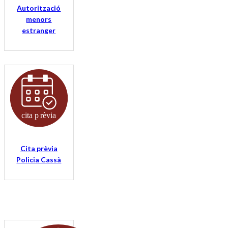
Autorització
menors
estranger
Cita prèvia
Policia Cassà