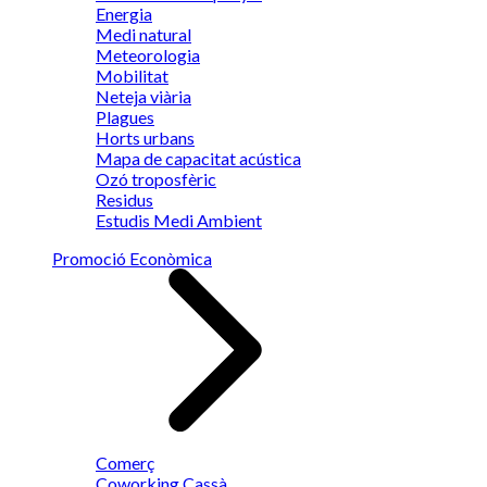
Energia
Medi natural
Meteorologia
Mobilitat
Neteja viària
Plagues
Horts urbans
Mapa de capacitat acústica
Ozó troposfèric
Residus
Estudis Medi Ambient
Promoció Econòmica
Comerç
Coworking Cassà