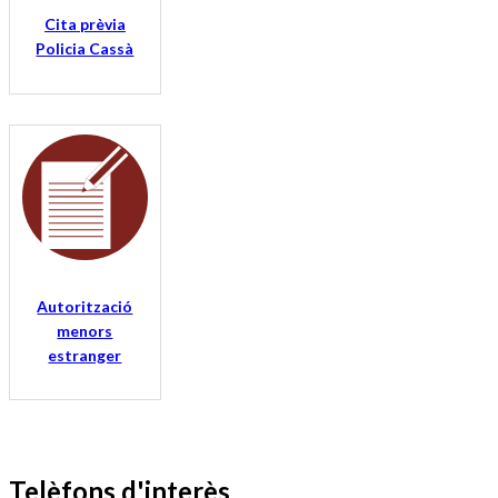
Cita prèvia
Policia Cassà
Autorització
menors
estranger
Telèfons d'interès