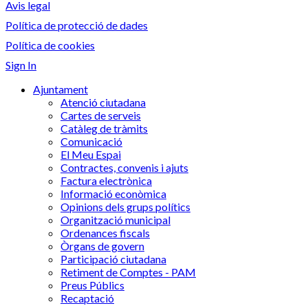
Avis legal
Política de protecció de dades
Política de cookies
Sign In
Ajuntament
Atenció ciutadana
Cartes de serveis
Catàleg de tràmits
Comunicació
El Meu Espai
Contractes, convenis i ajuts
Factura electrònica
Informació econòmica
Opinions dels grups polítics
Organització municipal
Ordenances fiscals
Òrgans de govern
Participació ciutadana
Retiment de Comptes - PAM
Preus Públics
Recaptació