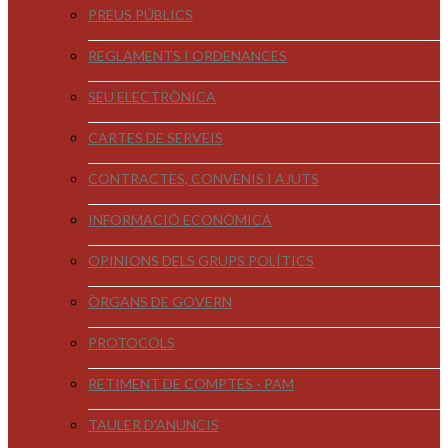
PREUS PÚBLICS
REGLAMENTS I ORDENANCES
SEU ELECTRÒNICA
CARTES DE SERVEIS
CONTRACTES, CONVENIS I AJUTS
INFORMACIÓ ECONÒMICA
OPINIONS DELS GRUPS POLÍTICS
ÒRGANS DE GOVERN
PROTOCOLS
RETIMENT DE COMPTES - PAM
TAULER D'ANUNCIS