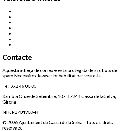
Cassà Jove
669 166 000
Centre Cultural Sala Galà
972 462 820
Esports (zona esportiva)
972 461 527
Promoció Econòmica
972 462 821
Ràdio Cassà
972 463 777
Serveis Socials
972 460 851
Xaloc
972 900 235
Contacte
Aquesta adreça de correu-e està protegida dels robots de
spam.Necessites Javascript habilitat per veure-la.
Tel. 972 46 00 05
Rambla Onze de Setembre, 107, 17244 Cassà de la Selva,
Girona
NIF. P1704900-H
© 2026 Ajuntament de Cassà de la Selva - Tots els drets
reservats.