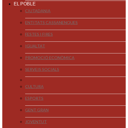
EL POBLE
CIUTADANIA
ENTITATS CASSANENQUES
FESTES I FIRES
IGUALTAT
PROMOCIÓ ECONÒMICA
SERVEIS SOCIALS
CULTURA
ESPORTS
GENT GRAN
JOVENTUT