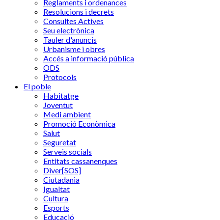
Reglaments i ordenances
Resolucions i decrets
Consultes Actives
Seu electrònica
Tauler d'anuncis
Urbanisme i obres
Accés a informació pública
ODS
Protocols
El poble
Habitatge
Joventut
Medi ambient
Promoció Econòmica
Salut
Seguretat
Serveis socials
Entitats cassanenques
Diver[SOS]
Ciutadania
Igualtat
Cultura
Esports
Educació