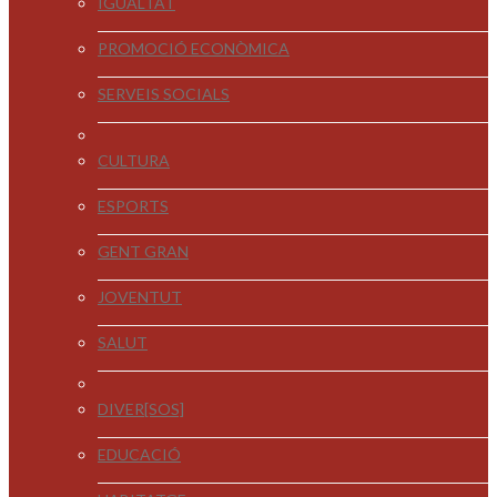
IGUALTAT
PROMOCIÓ ECONÒMICA
SERVEIS SOCIALS
CULTURA
ESPORTS
GENT GRAN
JOVENTUT
SALUT
DIVER[SOS]
EDUCACIÓ