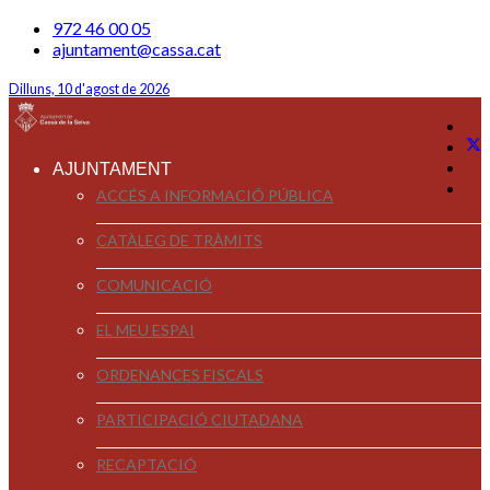
972 46 00 05
ajuntament@cassa.cat
Dilluns, 10 d'agost de 2026
AJUNTAMENT
ACCÉS A INFORMACIÓ PÚBLICA
CATÀLEG DE TRÀMITS
COMUNICACIÓ
EL MEU ESPAI
ORDENANCES FISCALS
PARTICIPACIÓ CIUTADANA
RECAPTACIÓ