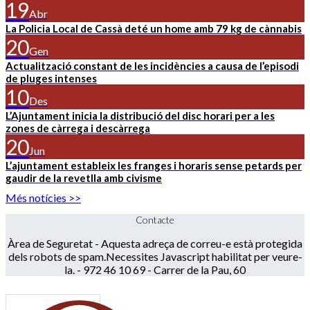
19
Abr
La Policia Local de Cassà deté un home amb 79 kg de cànnabis
20
Gen
Actualització constant de les incidències a causa de l’episodi
de pluges intenses
10
Des
L’Ajuntament inicia la distribució del disc horari per a les
zones de càrrega i descàrrega
20
Jun
L’ajuntament estableix les franges i horaris sense petards per
gaudir de la revetlla amb civisme
Més notícies >>
Contacte
Àrea de Seguretat -
Aquesta adreça de correu-e està protegida
dels robots de spam.Necessites Javascript habilitat per veure-
la.
- 972 46 10 69 - Carrer de la Pau, 60