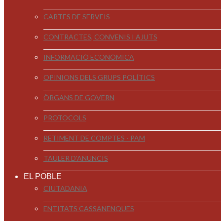
CARTES DE SERVEIS
CONTRACTES, CONVENIS I AJUTS
INFORMACIÓ ECONÒMICA
OPINIONS DELS GRUPS POLÍTICS
ÒRGANS DE GOVERN
PROTOCOLS
RETIMENT DE COMPTES - PAM
TAULER D'ANUNCIS
EL POBLE
CIUTADANIA
ENTITATS CASSANENQUES