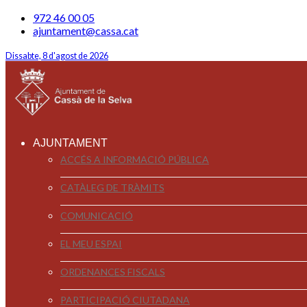
972 46 00 05
ajuntament@cassa.cat
Dissabte, 8 d'agost de 2026
AJUNTAMENT
ACCÉS A INFORMACIÓ PÚBLICA
CATÀLEG DE TRÀMITS
COMUNICACIÓ
EL MEU ESPAI
ORDENANCES FISCALS
PARTICIPACIÓ CIUTADANA