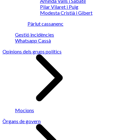
Aminda Valls i Sabaté
Pilar Vilaret i Puig
Modesta Cristià i Gibert
Pàrlut cassanenc
Gestió incidències
Whatsapp Cassà
Opinions dels grups polítics
Mocions
Òrgans de govern