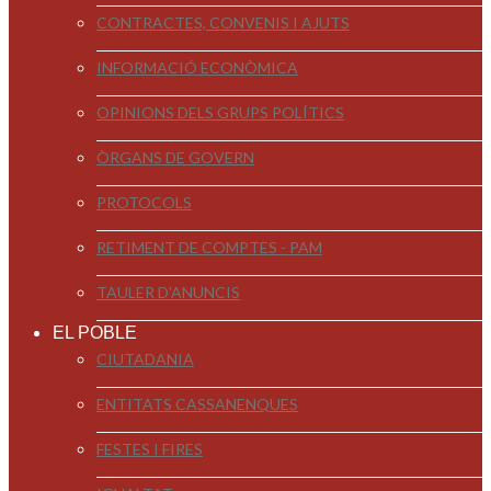
CONTRACTES, CONVENIS I AJUTS
INFORMACIÓ ECONÒMICA
OPINIONS DELS GRUPS POLÍTICS
ÒRGANS DE GOVERN
PROTOCOLS
RETIMENT DE COMPTES - PAM
TAULER D'ANUNCIS
EL POBLE
CIUTADANIA
ENTITATS CASSANENQUES
FESTES I FIRES