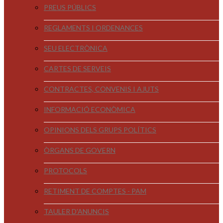
PREUS PÚBLICS
REGLAMENTS I ORDENANCES
SEU ELECTRÒNICA
CARTES DE SERVEIS
CONTRACTES, CONVENIS I AJUTS
INFORMACIÓ ECONÒMICA
OPINIONS DELS GRUPS POLÍTICS
ÒRGANS DE GOVERN
PROTOCOLS
RETIMENT DE COMPTES - PAM
TAULER D'ANUNCIS