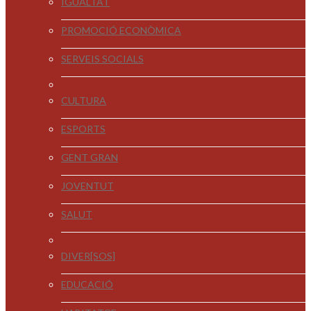
IGUALTAT
PROMOCIÓ ECONÒMICA
SERVEIS SOCIALS
CULTURA
ESPORTS
GENT GRAN
JOVENTUT
SALUT
DIVER[SOS]
EDUCACIÓ