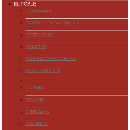
EL POBLE
CIUTADANIA
ENTITATS CASSANENQUES
FESTES I FIRES
IGUALTAT
PROMOCIÓ ECONÒMICA
SERVEIS SOCIALS
CULTURA
ESPORTS
GENT GRAN
JOVENTUT