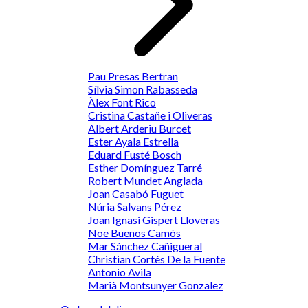
Pau Presas Bertran
Sílvia Simon Rabasseda
Àlex Font Rico
Cristina Castañe i Oliveras
Albert Arderiu Burcet
Ester Ayala Estrella
Eduard Fusté Bosch
Esther Domínguez Tarré
Robert Mundet Anglada
Joan Casabó Fuguet
Núria Salvans Pérez
Joan Ignasi Gispert Lloveras
Noe Buenos Camós
Mar Sánchez Cañigueral
Christian Cortés De la Fuente
Antonio Avila
Marià Montsunyer Gonzalez