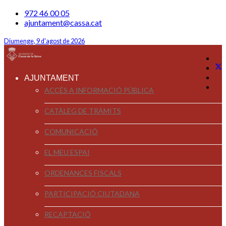
972 46 00 05
ajuntament@cassa.cat
Diumenge, 9 d'agost de 2026
AJUNTAMENT
ACCÉS A INFORMACIÓ PÚBLICA
CATÀLEG DE TRÀMITS
COMUNICACIÓ
EL MEU ESPAI
ORDENANCES FISCALS
PARTICIPACIÓ CIUTADANA
RECAPTACIÓ