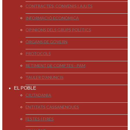
CONTRACTES, CONVENIS I AJUTS
INFORMACIÓ ECONÒMICA
OPINIONS DELS GRUPS POLÍTICS
ÒRGANS DE GOVERN
PROTOCOLS
RETIMENT DE COMPTES - PAM
TAULER D'ANUNCIS
EL POBLE
CIUTADANIA
ENTITATS CASSANENQUES
FESTES I FIRES