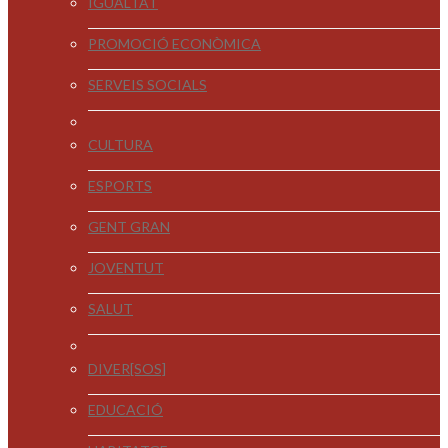
IGUALTAT
PROMOCIÓ ECONÒMICA
SERVEIS SOCIALS
CULTURA
ESPORTS
GENT GRAN
JOVENTUT
SALUT
DIVER[SOS]
EDUCACIÓ