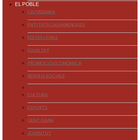
EL POBLE
CIUTADANIA
ENTITATS CASSANENQUES
FESTES I FIRES
IGUALTAT
PROMOCIÓ ECONÒMICA
SERVEIS SOCIALS
CULTURA
ESPORTS
GENT GRAN
JOVENTUT