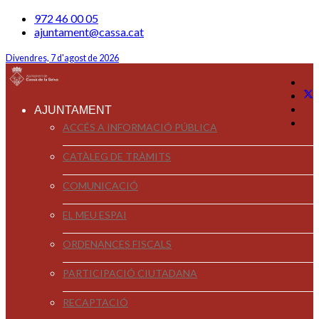
972 46 00 05
ajuntament@cassa.cat
Divendres, 7 d'agost de 2026
AJUNTAMENT
ACCÉS A INFORMACIÓ PÚBLICA
CATÀLEG DE TRÀMITS
COMUNICACIÓ
EL MEU ESPAI
ORDENANCES FISCALS
PARTICIPACIÓ CIUTADANA
RECAPTACIÓ