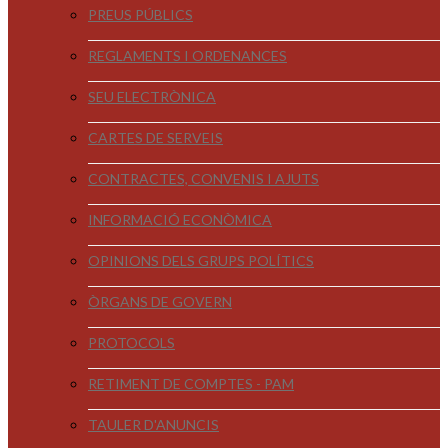
PREUS PÚBLICS
REGLAMENTS I ORDENANCES
SEU ELECTRÒNICA
CARTES DE SERVEIS
CONTRACTES, CONVENIS I AJUTS
INFORMACIÓ ECONÒMICA
OPINIONS DELS GRUPS POLÍTICS
ÒRGANS DE GOVERN
PROTOCOLS
RETIMENT DE COMPTES - PAM
TAULER D'ANUNCIS