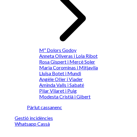
Mª Dolors Godoy
Anneta Oliveras i Lola Ribot
Rosa Gispert i Mercè Soler
Maria Corominas i Mitjavila
Lluïsa Botet i Mundi
Angèle OIler i Viader
Aminda Valls i Sabaté
Pilar Vilaret i Puig
Modesta Cristià i Gibert
Pàrlut cassanenc
Gestió incidències
Whatsapp Cassà