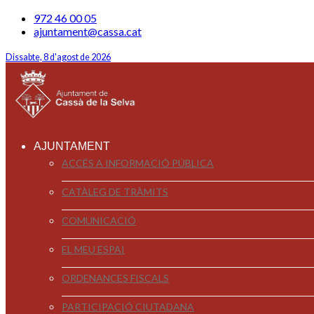
972 46 00 05
ajuntament@cassa.cat
Dissabte, 8 d'agost de 2026
AJUNTAMENT
ACCÉS A INFORMACIÓ PÚBLICA
CATÀLEG DE TRÀMITS
COMUNICACIÓ
EL MEU ESPAI
ORDENANCES FISCALS
PARTICIPACIÓ CIUTADANA