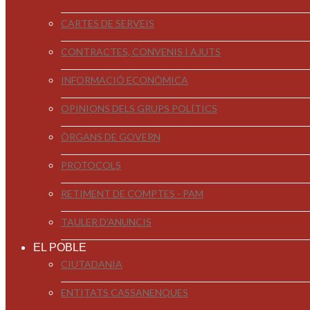
CARTES DE SERVEIS
CONTRACTES, CONVENIS I AJUTS
INFORMACIÓ ECONÒMICA
OPINIONS DELS GRUPS POLÍTICS
ÒRGANS DE GOVERN
PROTOCOLS
RETIMENT DE COMPTES - PAM
TAULER D'ANUNCIS
EL POBLE
CIUTADANIA
ENTITATS CASSANENQUES