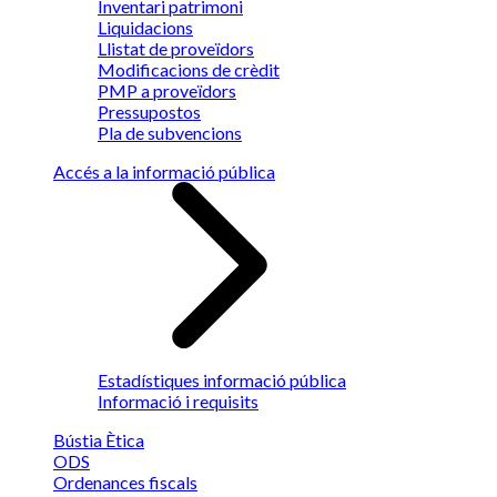
Inventari patrimoni
Liquidacions
Llistat de proveïdors
Modificacions de crèdit
PMP a proveïdors
Pressupostos
Pla de subvencions
Accés a la informació pública
Estadístiques informació pública
Informació i requisits
Bústia Ètica
ODS
Ordenances fiscals