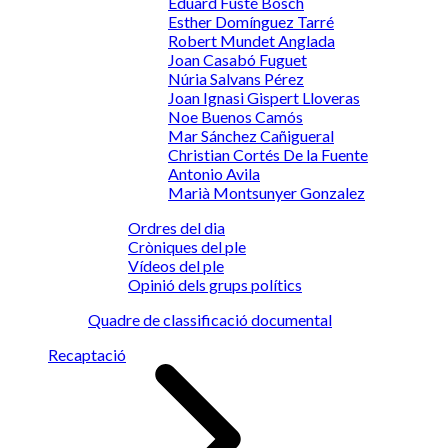
Eduard Fusté Bosch
Esther Domínguez Tarré
Robert Mundet Anglada
Joan Casabó Fuguet
Núria Salvans Pérez
Joan Ignasi Gispert Lloveras
Noe Buenos Camós
Mar Sánchez Cañigueral
Christian Cortés De la Fuente
Antonio Avila
Marià Montsunyer Gonzalez
Ordres del dia
Cròniques del ple
Vídeos del ple
Opinió dels grups polítics
Quadre de classificació documental
Recaptació