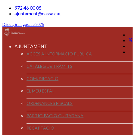
972 46 00 05
ajuntament@cassa.cat
Dijous, 6 d'agost de 2026
AJUNTAMENT
ACCÉS A INFORMACIÓ PÚBLICA
CATÀLEG DE TRÀMITS
COMUNICACIÓ
EL MEU ESPAI
ORDENANCES FISCALS
PARTICIPACIÓ CIUTADANA
RECAPTACIÓ