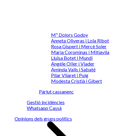
Mª Dolors Godoy
Anneta Oliveras i Lola Ribot
Rosa Gispert i Mercè Soler
Maria Corominas i Mitjavila
Lluïsa Botet i Mundi
Angèle OIler i Viader
Aminda Valls i Sabaté
Pilar Vilaret i Puig
Modesta Cristià i Gibert
Pàrlut cassanenc
Gestió incidències
Whatsapp Cassà
Opinions dels grups polítics