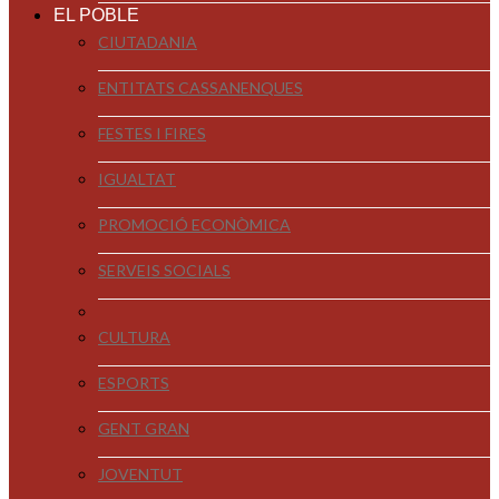
EL POBLE
CIUTADANIA
ENTITATS CASSANENQUES
FESTES I FIRES
IGUALTAT
PROMOCIÓ ECONÒMICA
SERVEIS SOCIALS
CULTURA
ESPORTS
GENT GRAN
JOVENTUT