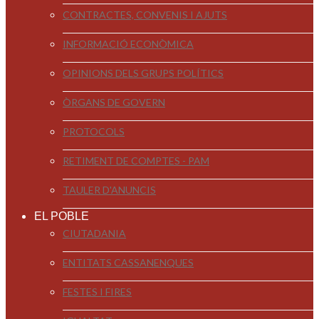
CONTRACTES, CONVENIS I AJUTS
INFORMACIÓ ECONÒMICA
OPINIONS DELS GRUPS POLÍTICS
ÒRGANS DE GOVERN
PROTOCOLS
RETIMENT DE COMPTES - PAM
TAULER D'ANUNCIS
EL POBLE
CIUTADANIA
ENTITATS CASSANENQUES
FESTES I FIRES