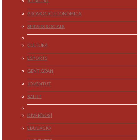
IGUALTAT
PROMOCIÓ ECONÒMICA
SERVEIS SOCIALS
CULTURA
ESPORTS
GENT GRAN
JOVENTUT
SALUT
DIVER[SOS]
EDUCACIÓ