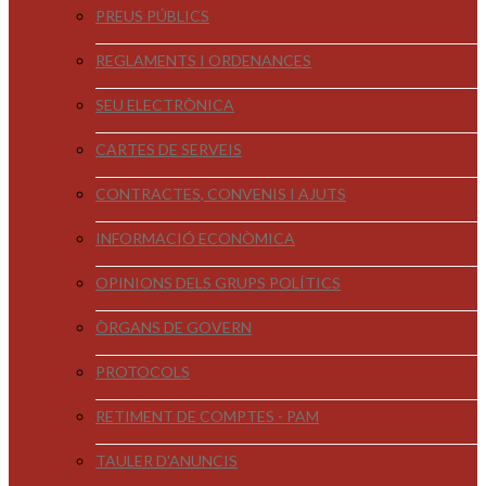
PREUS PÚBLICS
REGLAMENTS I ORDENANCES
SEU ELECTRÒNICA
CARTES DE SERVEIS
CONTRACTES, CONVENIS I AJUTS
INFORMACIÓ ECONÒMICA
OPINIONS DELS GRUPS POLÍTICS
ÒRGANS DE GOVERN
PROTOCOLS
RETIMENT DE COMPTES - PAM
TAULER D'ANUNCIS