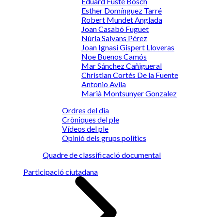
Eduard Fusté Bosch
Esther Domínguez Tarré
Robert Mundet Anglada
Joan Casabó Fuguet
Núria Salvans Pérez
Joan Ignasi Gispert Lloveras
Noe Buenos Camós
Mar Sánchez Cañigueral
Christian Cortés De la Fuente
Antonio Avila
Marià Montsunyer Gonzalez
Ordres del dia
Cròniques del ple
Vídeos del ple
Opinió dels grups polítics
Quadre de classificació documental
Participació ciutadana