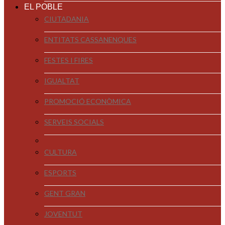
EL POBLE
CIUTADANIA
ENTITATS CASSANENQUES
FESTES I FIRES
IGUALTAT
PROMOCIÓ ECONÒMICA
SERVEIS SOCIALS
CULTURA
ESPORTS
GENT GRAN
JOVENTUT