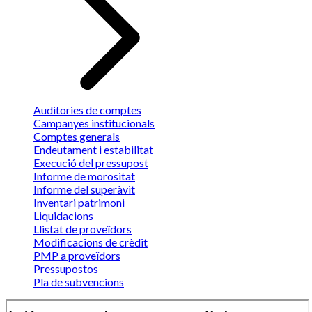
Auditories de comptes
Campanyes institucionals
Comptes generals
Endeutament i estabilitat
Execució del pressupost
Informe de morositat
Informe del superàvit
Inventari patrimoni
Liquidacions
Llistat de proveïdors
Modificacions de crèdit
PMP a proveïdors
Pressupostos
Pla de subvencions