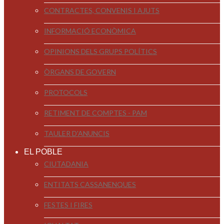
CONTRACTES, CONVENIS I AJUTS
INFORMACIÓ ECONÒMICA
OPINIONS DELS GRUPS POLÍTICS
ÒRGANS DE GOVERN
PROTOCOLS
RETIMENT DE COMPTES - PAM
TAULER D'ANUNCIS
EL POBLE
CIUTADANIA
ENTITATS CASSANENQUES
FESTES I FIRES