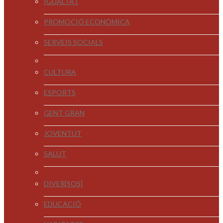
IGUALTAT
PROMOCIÓ ECONÒMICA
SERVEIS SOCIALS
CULTURA
ESPORTS
GENT GRAN
JOVENTUT
SALUT
DIVER[SOS]
EDUCACIÓ