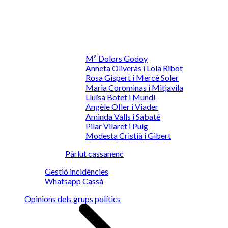
Mª Dolors Godoy
Anneta Oliveras i Lola Ribot
Rosa Gispert i Mercè Soler
Maria Corominas i Mitjavila
Lluïsa Botet i Mundi
Angèle OIler i Viader
Aminda Valls i Sabaté
Pilar Vilaret i Puig
Modesta Cristià i Gibert
Pàrlut cassanenc
Gestió incidències
Whatsapp Cassà
Opinions dels grups polítics