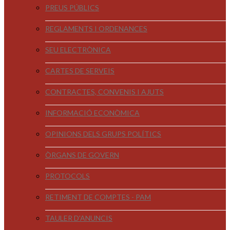
PREUS PÚBLICS
REGLAMENTS I ORDENANCES
SEU ELECTRÒNICA
CARTES DE SERVEIS
CONTRACTES, CONVENIS I AJUTS
INFORMACIÓ ECONÒMICA
OPINIONS DELS GRUPS POLÍTICS
ÒRGANS DE GOVERN
PROTOCOLS
RETIMENT DE COMPTES - PAM
TAULER D'ANUNCIS