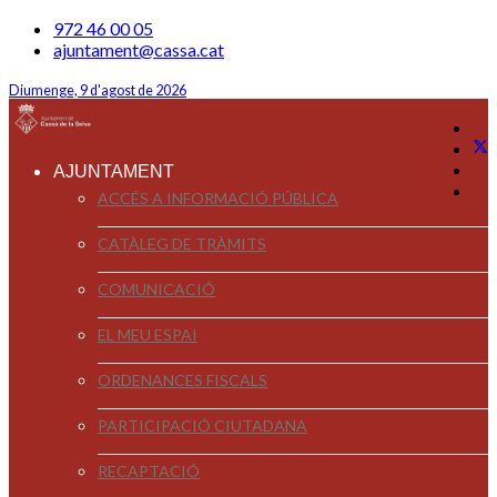
972 46 00 05
ajuntament@cassa.cat
Diumenge, 9 d'agost de 2026
AJUNTAMENT
ACCÉS A INFORMACIÓ PÚBLICA
CATÀLEG DE TRÀMITS
COMUNICACIÓ
EL MEU ESPAI
ORDENANCES FISCALS
PARTICIPACIÓ CIUTADANA
RECAPTACIÓ