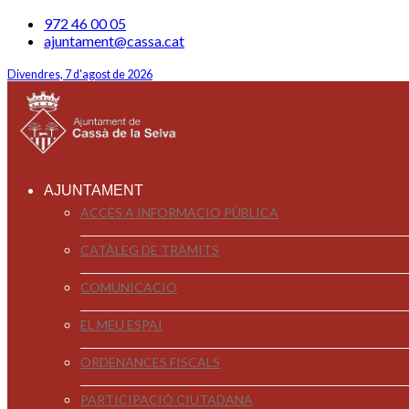
972 46 00 05
ajuntament@cassa.cat
Divendres, 7 d'agost de 2026
AJUNTAMENT
ACCÉS A INFORMACIÓ PÚBLICA
CATÀLEG DE TRÀMITS
COMUNICACIÓ
EL MEU ESPAI
ORDENANCES FISCALS
PARTICIPACIÓ CIUTADANA