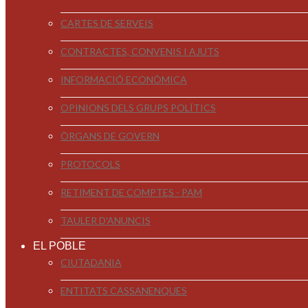
CARTES DE SERVEIS
CONTRACTES, CONVENIS I AJUTS
INFORMACIÓ ECONÒMICA
OPINIONS DELS GRUPS POLÍTICS
ÒRGANS DE GOVERN
PROTOCOLS
RETIMENT DE COMPTES - PAM
TAULER D'ANUNCIS
EL POBLE
CIUTADANIA
ENTITATS CASSANENQUES