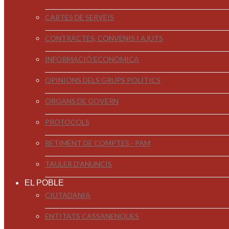
CARTES DE SERVEIS
CONTRACTES, CONVENIS I AJUTS
INFORMACIÓ ECONÒMICA
OPINIONS DELS GRUPS POLÍTICS
ÒRGANS DE GOVERN
PROTOCOLS
RETIMENT DE COMPTES - PAM
TAULER D'ANUNCIS
EL POBLE
CIUTADANIA
ENTITATS CASSANENQUES