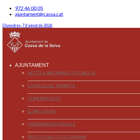
972 46 00 05
ajuntament@cassa.cat
Divendres, 7 d'agost de 2026
AJUNTAMENT
ACCÉS A INFORMACIÓ PÚBLICA
CATÀLEG DE TRÀMITS
COMUNICACIÓ
EL MEU ESPAI
ORDENANCES FISCALS
PARTICIPACIÓ CIUTADANA