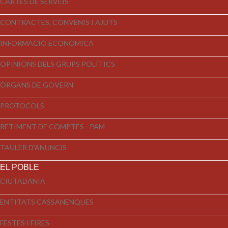
CARTES DE SERVEIS
CONTRACTES, CONVENIS I AJUTS
INFORMACIÓ ECONÒMICA
OPINIONS DELS GRUPS POLÍTICS
ÒRGANS DE GOVERN
PROTOCOLS
RETIMENT DE COMPTES - PAM
TAULER D'ANUNCIS
EL POBLE
CIUTADANIA
ENTITATS CASSANENQUES
FESTES I FIRES