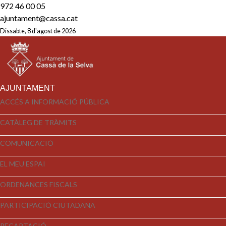
972 46 00 05
ajuntament@cassa.cat
Dissabte, 8 d'agost de 2026
AJUNTAMENT
ACCÉS A INFORMACIÓ PÚBLICA
CATÀLEG DE TRÀMITS
COMUNICACIÓ
EL MEU ESPAI
ORDENANCES FISCALS
PARTICIPACIÓ CIUTADANA
RECAPTACIÓ