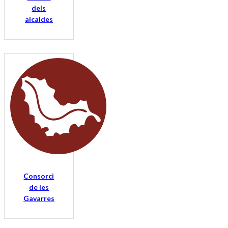
dels
alcaldes
Consorci
de les
Gavarres