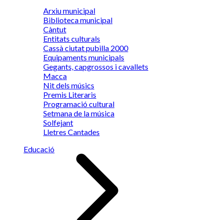
Arxiu municipal
Biblioteca municipal
Càntut
Entitats culturals
Cassà ciutat pubilla 2000
Equipaments municipals
Gegants, capgrossos i cavallets
Macca
Nit dels músics
Premis Literaris
Programació cultural
Setmana de la música
Solfejant
Lletres Cantades
Educació