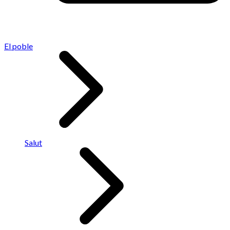
El poble
Salut