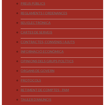
PREUS PÚBLICS
REGLAMENTS I ORDENANCES
SEU ELECTRÒNICA
CARTES DE SERVEIS
CONTRACTES, CONVENIS I AJUTS
INFORMACIÓ ECONÒMICA
OPINIONS DELS GRUPS POLÍTICS
ÒRGANS DE GOVERN
PROTOCOLS
RETIMENT DE COMPTES - PAM
TAULER D'ANUNCIS