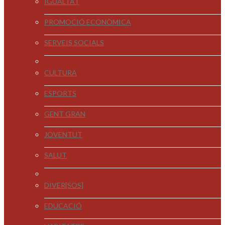
IGUALTAT
PROMOCIÓ ECONÒMICA
SERVEIS SOCIALS
CULTURA
ESPORTS
GENT GRAN
JOVENTUT
SALUT
DIVER[SOS]
EDUCACIÓ