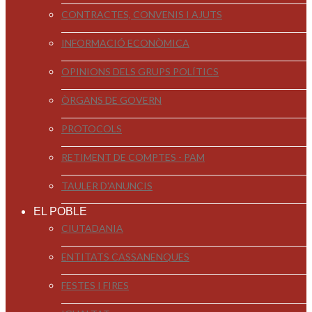
CONTRACTES, CONVENIS I AJUTS
INFORMACIÓ ECONÒMICA
OPINIONS DELS GRUPS POLÍTICS
ÒRGANS DE GOVERN
PROTOCOLS
RETIMENT DE COMPTES - PAM
TAULER D'ANUNCIS
EL POBLE
CIUTADANIA
ENTITATS CASSANENQUES
FESTES I FIRES