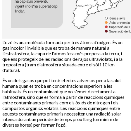
L'ozó és una molècula formada per tres àtoms d'oxigen. És un
gas incolor i invisible que es troba de manera natural a
l'estratosfera, la capa de l'atmosfera més propera a la terra, i
que ens protegeix de les radiacions de rajos ultraviolats, i a la
troposfera (tram d'atmosfera situada entre el sòl i 10 km
d'altura).
És un dels gasos que pot tenir efectes adversos per a la salut
humana quan es troba en concentracions superiors a les
habituals. És un contaminant que no s'emet directament a
l'atmosfera, sinó que es forma a partir de reaccions químiques
entre contaminants primaris com els òxids de nitrogen i els
compostos orgànics volàtils. Les reaccions químiques entre
aquests contaminants primaris necessiten una radiació solar
intensa durant un període de temps prou llarg (un mínim de
diverses hores) per formar l'ozó.