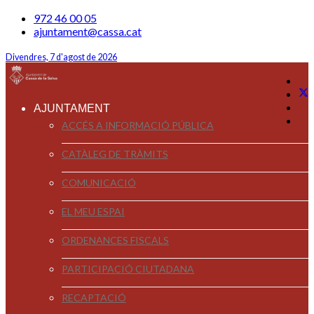
972 46 00 05
ajuntament@cassa.cat
Divendres, 7 d'agost de 2026
AJUNTAMENT
ACCÉS A INFORMACIÓ PÚBLICA
CATÀLEG DE TRÀMITS
COMUNICACIÓ
EL MEU ESPAI
ORDENANCES FISCALS
PARTICIPACIÓ CIUTADANA
RECAPTACIÓ