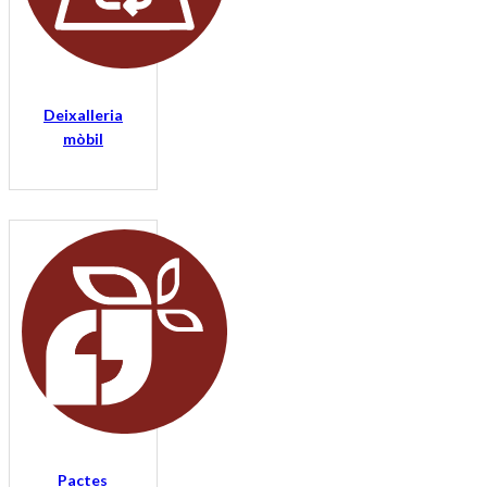
Deixalleria
mòbil
Pactes