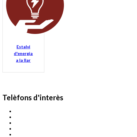
Estalvi
d'energia
a la llar
Telèfons d'interès
Cassà Jove
669 166 000
Centre Cultural Sala Galà
972 462 820
Esports (zona esportiva)
972 461 527
Promoció Econòmica
972 462 821
Ràdio Cassà
972 463 777