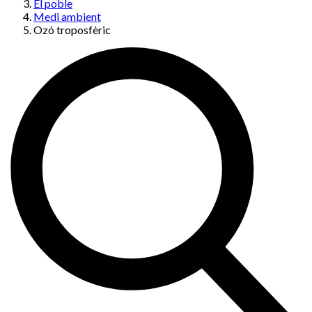
El poble
Medi ambient
Ozó troposfèric