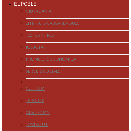
EL POBLE
CIUTADANIA
ENTITATS CASSANENQUES
FESTES I FIRES
IGUALTAT
PROMOCIÓ ECONÒMICA
SERVEIS SOCIALS
CULTURA
ESPORTS
GENT GRAN
JOVENTUT