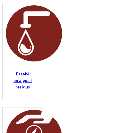
Estalvi
en aigua i
residus