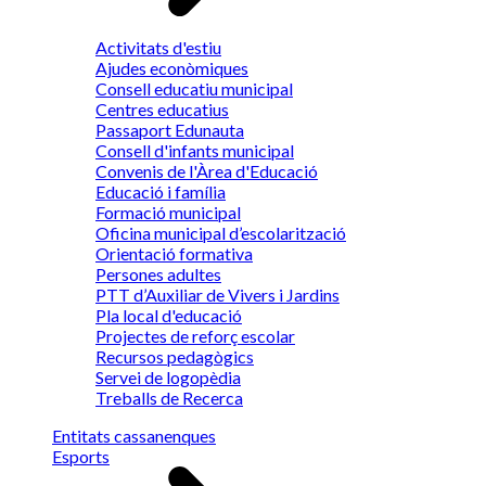
Activitats d'estiu
Ajudes econòmiques
Consell educatiu municipal
Centres educatius
Passaport Edunauta
Consell d'infants municipal
Convenis de l'Àrea d'Educació
Educació i família
Formació municipal
Oficina municipal d’escolarització
Orientació formativa
Persones adultes
PTT d’Auxiliar de Vivers i Jardins
Pla local d'educació
Projectes de reforç escolar
Recursos pedagògics
Servei de logopèdia
Treballs de Recerca
Entitats cassanenques
Esports