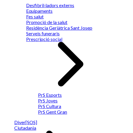
Desfibril·ladors externs
Equipaments
Fes salut
Promoció de la salut
Residència Geriàtrica Sant Josep
Serveis funeraris
Prescripció social
PrS Esports
PrS Joves
PrS Cultura
PrS Gent Gran
Diver[SOS]
Ciutadania