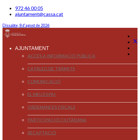
972 46 00 05
ajuntament@cassa.cat
Dissabte, 8 d'agost de 2026
AJUNTAMENT
ACCÉS A INFORMACIÓ PÚBLICA
CATÀLEG DE TRÀMITS
COMUNICACIÓ
EL MEU ESPAI
ORDENANCES FISCALS
PARTICIPACIÓ CIUTADANA
RECAPTACIÓ