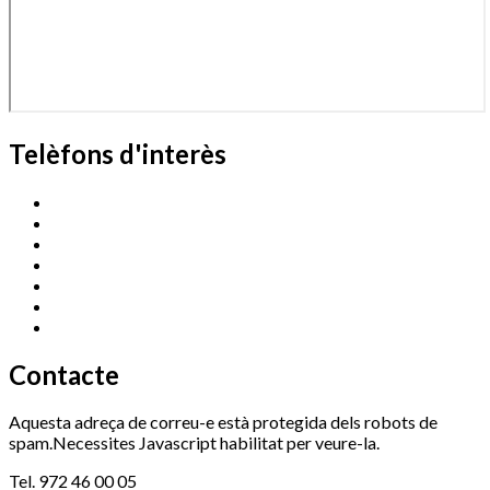
Telèfons d'interès
Cassà Jove
669 166 000
Centre Cultural Sala Galà
972 462 820
Esports (zona esportiva)
972 461 527
Promoció Econòmica
972 462 821
Ràdio Cassà
972 463 777
Serveis Socials
972 460 851
Xaloc
972 900 235
Contacte
Aquesta adreça de correu-e està protegida dels robots de
spam.Necessites Javascript habilitat per veure-la.
Tel. 972 46 00 05