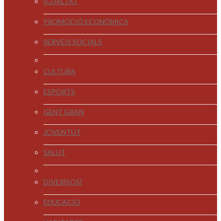
IGUALTAT
PROMOCIÓ ECONÒMICA
SERVEIS SOCIALS
CULTURA
ESPORTS
GENT GRAN
JOVENTUT
SALUT
DIVER[SOS]
EDUCACIÓ