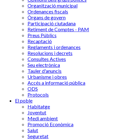
Organització municipal
Ordenances fiscals
Òrgans de govern
Participació ciutadana
Retiment de Comptes - PAM
Preus Públics
Recaptació
Reglaments i ordenances
Resolucions i decrets
Consultes Actives
Seu electrònica
Tauler d'anuncis
Urbanisme i obres
Accés a informació pública
ODS
Protocols
El poble
Habitatge
Joventut
Medi ambient
Promoció Econòmica
Salut
Seguretat