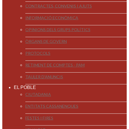
CONTRACTES, CONVENIS I AJUTS
INFORMACIÓ ECONÒMICA
OPINIONS DELS GRUPS POLÍTICS
ÒRGANS DE GOVERN
PROTOCOLS
RETIMENT DE COMPTES - PAM
TAULER D'ANUNCIS
EL POBLE
CIUTADANIA
ENTITATS CASSANENQUES
FESTES I FIRES