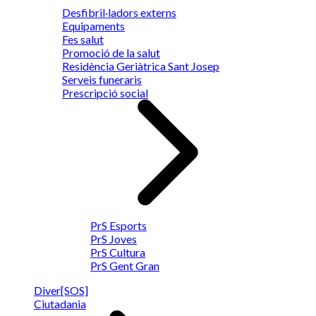
Desfibril·ladors externs
Equipaments
Fes salut
Promoció de la salut
Residència Geriàtrica Sant Josep
Serveis funeraris
Prescripció social
PrS Esports
PrS Joves
PrS Cultura
PrS Gent Gran
Diver[SOS]
Ciutadania