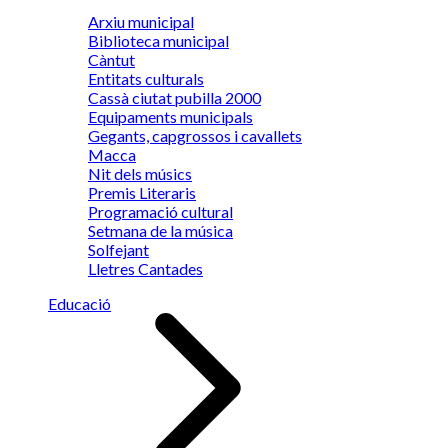
Arxiu municipal
Biblioteca municipal
Càntut
Entitats culturals
Cassà ciutat pubilla 2000
Equipaments municipals
Gegants, capgrossos i cavallets
Macca
Nit dels músics
Premis Literaris
Programació cultural
Setmana de la música
Solfejant
Lletres Cantades
Educació