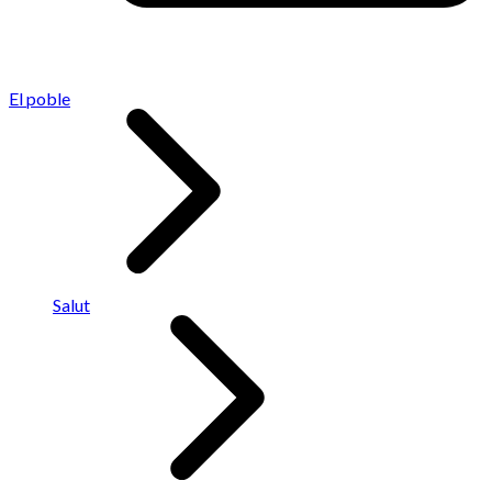
El poble
Salut