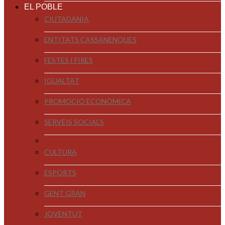
EL POBLE
CIUTADANIA
ENTITATS CASSANENQUES
FESTES I FIRES
IGUALTAT
PROMOCIÓ ECONÒMICA
SERVEIS SOCIALS
CULTURA
ESPORTS
GENT GRAN
JOVENTUT