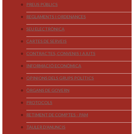
PREUS PÚBLICS
REGLAMENTS I ORDENANCES
SEU ELECTRÒNICA
CARTES DE SERVEIS
CONTRACTES, CONVENIS I AJUTS
INFORMACIÓ ECONÒMICA
OPINIONS DELS GRUPS POLÍTICS
ÒRGANS DE GOVERN
PROTOCOLS
RETIMENT DE COMPTES - PAM
TAULER D'ANUNCIS