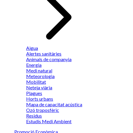
Aigua
Alertes sanitàries
Animals de companyia
Energia
Medi natural
Meteorologia
Mobilitat
Neteja viària
Plagues
Horts urbans
Mapa de capacitat acústica
Ozó troposfèric
Residus
Estudis Medi Ambient
Promoció Econòmica