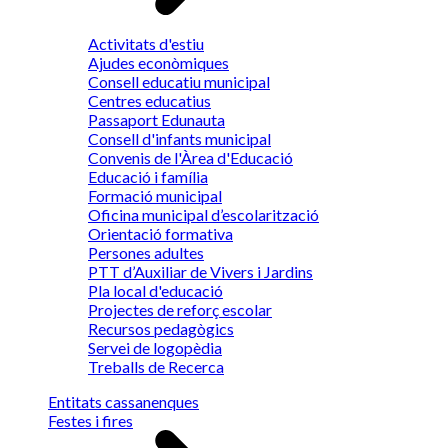
Activitats d'estiu
Ajudes econòmiques
Consell educatiu municipal
Centres educatius
Passaport Edunauta
Consell d'infants municipal
Convenis de l'Àrea d'Educació
Educació i família
Formació municipal
Oficina municipal d’escolarització
Orientació formativa
Persones adultes
PTT d’Auxiliar de Vivers i Jardins
Pla local d'educació
Projectes de reforç escolar
Recursos pedagògics
Servei de logopèdia
Treballs de Recerca
Entitats cassanenques
Festes i fires