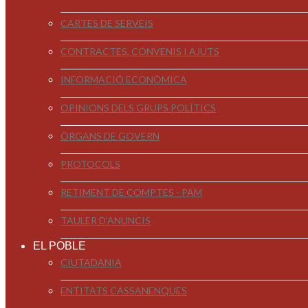
CARTES DE SERVEIS
CONTRACTES, CONVENIS I AJUTS
INFORMACIÓ ECONÒMICA
OPINIONS DELS GRUPS POLÍTICS
ÒRGANS DE GOVERN
PROTOCOLS
RETIMENT DE COMPTES - PAM
TAULER D'ANUNCIS
EL POBLE
CIUTADANIA
ENTITATS CASSANENQUES