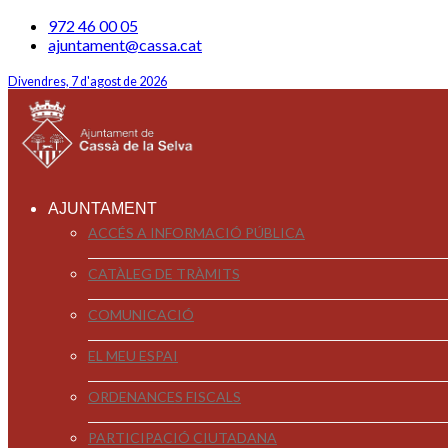
972 46 00 05
ajuntament@cassa.cat
Divendres, 7 d'agost de 2026
AJUNTAMENT
ACCÉS A INFORMACIÓ PÚBLICA
CATÀLEG DE TRÀMITS
COMUNICACIÓ
EL MEU ESPAI
ORDENANCES FISCALS
PARTICIPACIÓ CIUTADANA