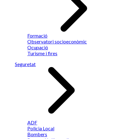
Formació
Observatori socioeconòmic
Ocupació
Turisme i fires
Seguretat
ADF
Policia Local
Bombers