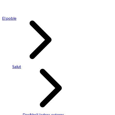
El poble
Salut
Desfibril·ladors externs