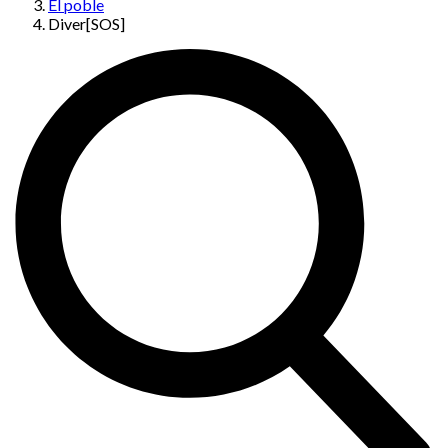
El poble
Diver[SOS]