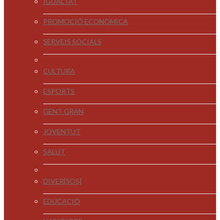
IGUALTAT
PROMOCIÓ ECONÒMICA
SERVEIS SOCIALS
CULTURA
ESPORTS
GENT GRAN
JOVENTUT
SALUT
DIVER[SOS]
EDUCACIÓ