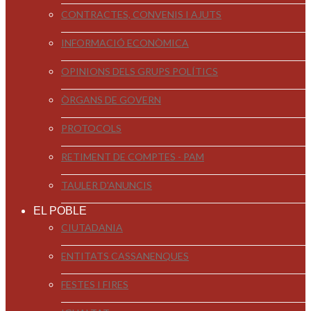
CONTRACTES, CONVENIS I AJUTS
INFORMACIÓ ECONÒMICA
OPINIONS DELS GRUPS POLÍTICS
ÒRGANS DE GOVERN
PROTOCOLS
RETIMENT DE COMPTES - PAM
TAULER D'ANUNCIS
EL POBLE
CIUTADANIA
ENTITATS CASSANENQUES
FESTES I FIRES