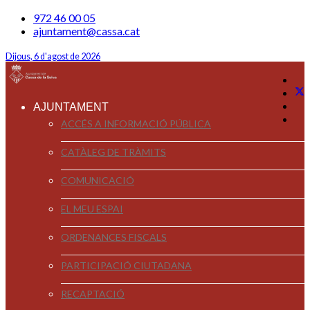
972 46 00 05
ajuntament@cassa.cat
Dijous, 6 d'agost de 2026
AJUNTAMENT
ACCÉS A INFORMACIÓ PÚBLICA
CATÀLEG DE TRÀMITS
COMUNICACIÓ
EL MEU ESPAI
ORDENANCES FISCALS
PARTICIPACIÓ CIUTADANA
RECAPTACIÓ