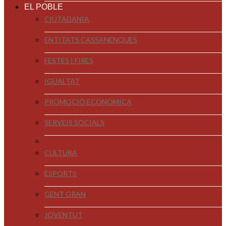
EL POBLE
CIUTADANIA
ENTITATS CASSANENQUES
FESTES I FIRES
IGUALTAT
PROMOCIÓ ECONÒMICA
SERVEIS SOCIALS
CULTURA
ESPORTS
GENT GRAN
JOVENTUT