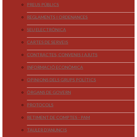
PREUS PÚBLICS
REGLAMENTS I ORDENANCES
SEU ELECTRÒNICA
CARTES DE SERVEIS
CONTRACTES, CONVENIS I AJUTS
INFORMACIÓ ECONÒMICA
OPINIONS DELS GRUPS POLÍTICS
ÒRGANS DE GOVERN
PROTOCOLS
RETIMENT DE COMPTES - PAM
TAULER D'ANUNCIS