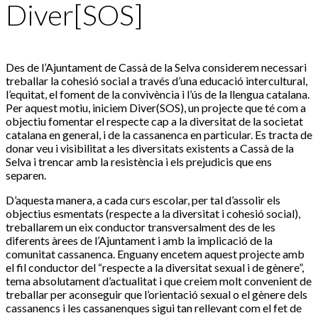
Diver[SOS]
Des de l’Ajuntament de Cassà de la Selva considerem necessari
treballar la cohesió social a través d’una educació intercultural,
l’equitat, el foment de la convivència i l’ús de la llengua catalana.
Per aquest motiu, iniciem Diver(SOS), un projecte que té com a
objectiu fomentar el respecte cap a la diversitat de la societat
catalana en general, i de la cassanenca en particular. Es tracta de
donar veu i visibilitat a les diversitats existents a Cassà de la
Selva i trencar amb la resistència i els prejudicis que ens
separen.
D’aquesta manera, a cada curs escolar, per tal d’assolir els
objectius esmentats (respecte a la diversitat i cohesió social),
treballarem un eix conductor transversalment des de les
diferents àrees de l’Ajuntament i amb la implicació de la
comunitat cassanenca. Enguany encetem aquest projecte amb
el fil conductor del “respecte a la diversitat sexual i de gènere”,
tema absolutament d’actualitat i que creiem molt convenient de
treballar per aconseguir que l’orientació sexual o el gènere dels
cassanencs i les cassanenques sigui tan rellevant com el fet de