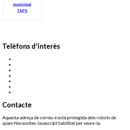
municipal
TAPS
Telèfons d'interès
Cassà Jove
669 166 000
Centre Cultural Sala Galà
972 462 820
Esports (zona esportiva)
972 461 527
Promoció Econòmica
972 462 821
Ràdio Cassà
972 463 777
Serveis Socials
972 460 851
Xaloc
972 900 235
Contacte
Aquesta adreça de correu-e està protegida dels robots de
spam.Necessites Javascript habilitat per veure-la.