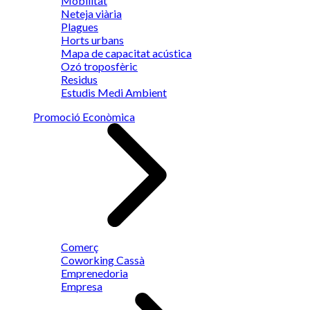
Mobilitat
Neteja viària
Plagues
Horts urbans
Mapa de capacitat acústica
Ozó troposfèric
Residus
Estudis Medi Ambient
Promoció Econòmica
Comerç
Coworking Cassà
Emprenedoria
Empresa