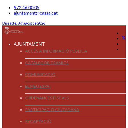
972 46 00 05
ajuntament@cassa.cat
Dissabte, 8 d'agost de 2026
AJUNTAMENT
ACCÉS A INFORMACIÓ PÚBLICA
CATÀLEG DE TRÀMITS
COMUNICACIÓ
EL MEU ESPAI
ORDENANCES FISCALS
PARTICIPACIÓ CIUTADANA
RECAPTACIÓ