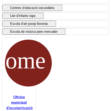
Centres d’educació secundària
Llar d’infants taps
Escola d’art josep lloveras
Escola de música pere mercader
Oficina
municipal
d'escolarització