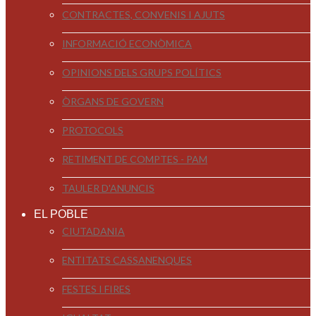
CONTRACTES, CONVENIS I AJUTS
INFORMACIÓ ECONÒMICA
OPINIONS DELS GRUPS POLÍTICS
ÒRGANS DE GOVERN
PROTOCOLS
RETIMENT DE COMPTES - PAM
TAULER D'ANUNCIS
EL POBLE
CIUTADANIA
ENTITATS CASSANENQUES
FESTES I FIRES