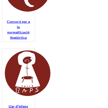
Consorci per a
la
normalització
lingüística
Llar d'infans