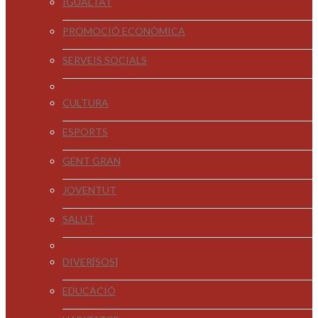
IGUALTAT
PROMOCIÓ ECONÒMICA
SERVEIS SOCIALS
CULTURA
ESPORTS
GENT GRAN
JOVENTUT
SALUT
DIVER[SOS]
EDUCACIÓ