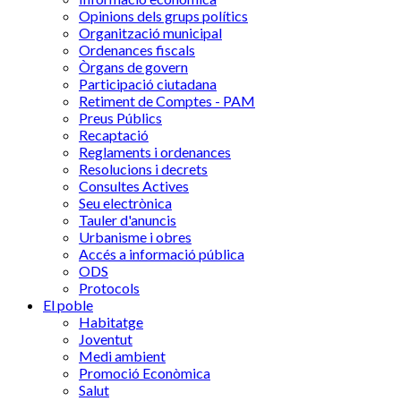
Opinions dels grups polítics
Organització municipal
Ordenances fiscals
Òrgans de govern
Participació ciutadana
Retiment de Comptes - PAM
Preus Públics
Recaptació
Reglaments i ordenances
Resolucions i decrets
Consultes Actives
Seu electrònica
Tauler d'anuncis
Urbanisme i obres
Accés a informació pública
ODS
Protocols
El poble
Habitatge
Joventut
Medi ambient
Promoció Econòmica
Salut