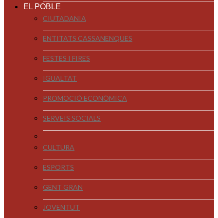
EL POBLE
CIUTADANIA
ENTITATS CASSANENQUES
FESTES I FIRES
IGUALTAT
PROMOCIÓ ECONÒMICA
SERVEIS SOCIALS
CULTURA
ESPORTS
GENT GRAN
JOVENTUT