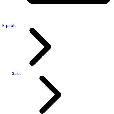
El poble
Salut