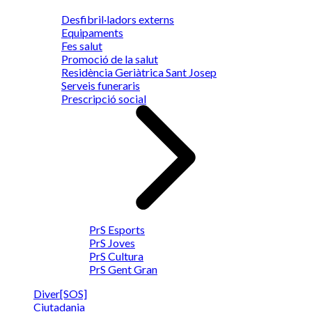
Desfibril·ladors externs
Equipaments
Fes salut
Promoció de la salut
Residència Geriàtrica Sant Josep
Serveis funeraris
Prescripció social
PrS Esports
PrS Joves
PrS Cultura
PrS Gent Gran
Diver[SOS]
Ciutadania