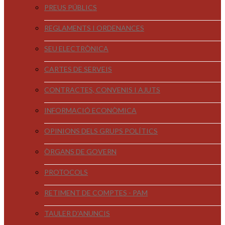
PREUS PÚBLICS
REGLAMENTS I ORDENANCES
SEU ELECTRÒNICA
CARTES DE SERVEIS
CONTRACTES, CONVENIS I AJUTS
INFORMACIÓ ECONÒMICA
OPINIONS DELS GRUPS POLÍTICS
ÒRGANS DE GOVERN
PROTOCOLS
RETIMENT DE COMPTES - PAM
TAULER D'ANUNCIS