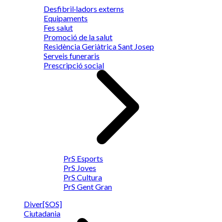
Desfibril·ladors externs
Equipaments
Fes salut
Promoció de la salut
Residència Geriàtrica Sant Josep
Serveis funeraris
Prescripció social
PrS Esports
PrS Joves
PrS Cultura
PrS Gent Gran
Diver[SOS]
Ciutadania