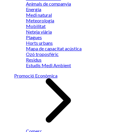
Animals de companyia
Energia
Medi natural
Meteorologia
Mobilitat
Neteja viària
Plagues
Horts urbans
Mapa de capacitat acústica
Ozó troposfèric
Residus
Estudis Medi Ambient
Promoció Econòmica
Comerç