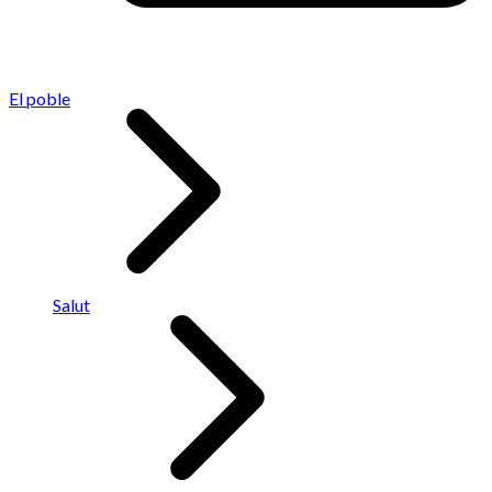
El poble
Salut