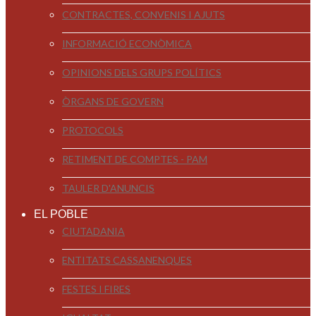
CONTRACTES, CONVENIS I AJUTS
INFORMACIÓ ECONÒMICA
OPINIONS DELS GRUPS POLÍTICS
ÒRGANS DE GOVERN
PROTOCOLS
RETIMENT DE COMPTES - PAM
TAULER D'ANUNCIS
EL POBLE
CIUTADANIA
ENTITATS CASSANENQUES
FESTES I FIRES