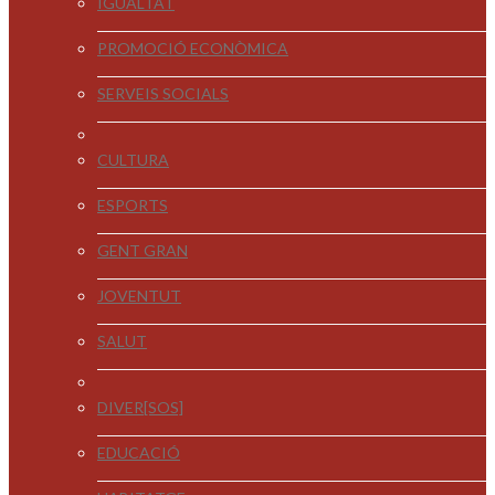
IGUALTAT
PROMOCIÓ ECONÒMICA
SERVEIS SOCIALS
CULTURA
ESPORTS
GENT GRAN
JOVENTUT
SALUT
DIVER[SOS]
EDUCACIÓ