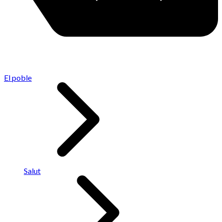
El poble
Salut