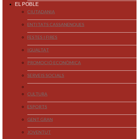
EL POBLE
CIUTADANIA
ENTITATS CASSANENQUES
FESTES I FIRES
IGUALTAT
PROMOCIÓ ECONÒMICA
SERVEIS SOCIALS
CULTURA
ESPORTS
GENT GRAN
JOVENTUT