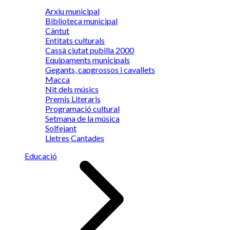
Arxiu municipal
Biblioteca municipal
Càntut
Entitats culturals
Cassà ciutat pubilla 2000
Equipaments municipals
Gegants, capgrossos i cavallets
Macca
Nit dels músics
Premis Literaris
Programació cultural
Setmana de la música
Solfejant
Lletres Cantades
Educació