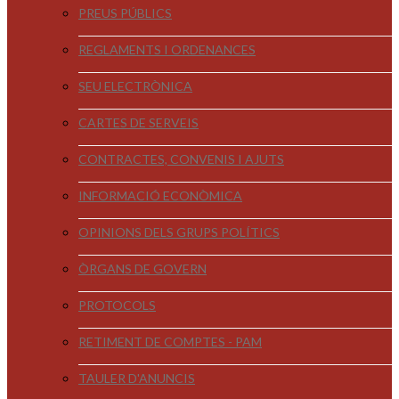
PREUS PÚBLICS
REGLAMENTS I ORDENANCES
SEU ELECTRÒNICA
CARTES DE SERVEIS
CONTRACTES, CONVENIS I AJUTS
INFORMACIÓ ECONÒMICA
OPINIONS DELS GRUPS POLÍTICS
ÒRGANS DE GOVERN
PROTOCOLS
RETIMENT DE COMPTES - PAM
TAULER D'ANUNCIS