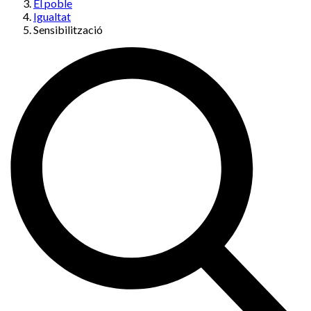
El poble
Igualtat
Sensibilització