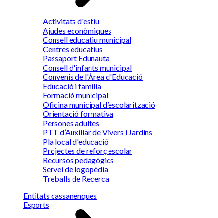
Activitats d'estiu
Ajudes econòmiques
Consell educatiu municipal
Centres educatius
Passaport Edunauta
Consell d'infants municipal
Convenis de l'Àrea d'Educació
Educació i família
Formació municipal
Oficina municipal d’escolarització
Orientació formativa
Persones adultes
PTT d’Auxiliar de Vivers i Jardins
Pla local d'educació
Projectes de reforç escolar
Recursos pedagògics
Servei de logopèdia
Treballs de Recerca
Entitats cassanenques
Esports