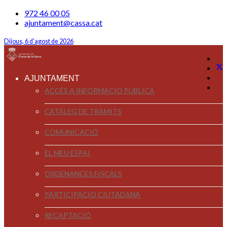
972 46 00 05
ajuntament@cassa.cat
Dijous, 6 d'agost de 2026
AJUNTAMENT
ACCÉS A INFORMACIÓ PÚBLICA
CATÀLEG DE TRÀMITS
COMUNICACIÓ
EL MEU ESPAI
ORDENANCES FISCALS
PARTICIPACIÓ CIUTADANA
RECAPTACIÓ