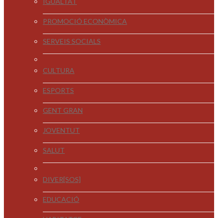
IGUALTAT
PROMOCIÓ ECONÒMICA
SERVEIS SOCIALS
CULTURA
ESPORTS
GENT GRAN
JOVENTUT
SALUT
DIVER[SOS]
EDUCACIÓ