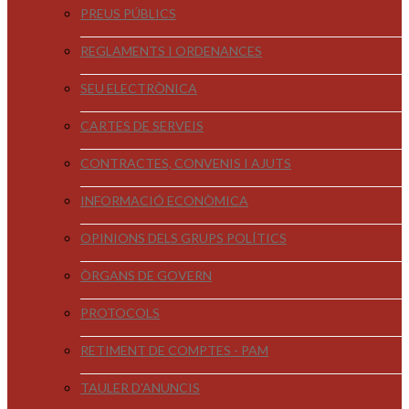
PREUS PÚBLICS
REGLAMENTS I ORDENANCES
SEU ELECTRÒNICA
CARTES DE SERVEIS
CONTRACTES, CONVENIS I AJUTS
INFORMACIÓ ECONÒMICA
OPINIONS DELS GRUPS POLÍTICS
ÒRGANS DE GOVERN
PROTOCOLS
RETIMENT DE COMPTES - PAM
TAULER D'ANUNCIS