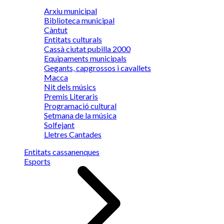
Arxiu municipal
Biblioteca municipal
Càntut
Entitats culturals
Cassà ciutat pubilla 2000
Equipaments municipals
Gegants, capgrossos i cavallets
Macca
Nit dels músics
Premis Literaris
Programació cultural
Setmana de la música
Solfejant
Lletres Cantades
Entitats cassanenques
Esports