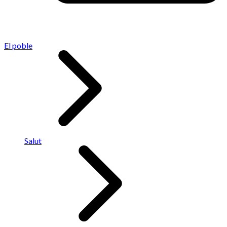
El poble
Salut