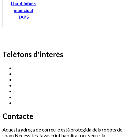
Llar d'infans
municipal
TAPS
Telèfons d'interès
Cassà Jove
669 166 000
Centre Cultural Sala Galà
972 462 820
Esports (zona esportiva)
972 461 527
Promoció Econòmica
972 462 821
Ràdio Cassà
972 463 777
Serveis Socials
972 460 851
Xaloc
972 900 235
Contacte
Aquesta adreça de correu-e està protegida dels robots de
spam.Necessites Javascript habilitat per veure-la.