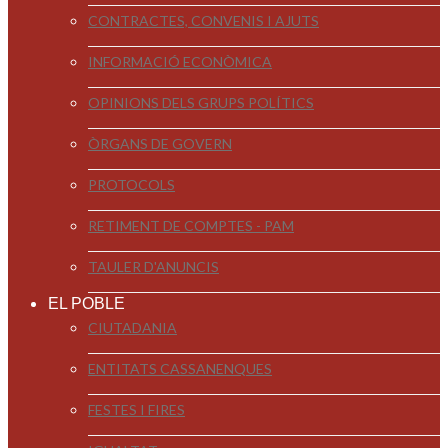
CONTRACTES, CONVENIS I AJUTS
INFORMACIÓ ECONÒMICA
OPINIONS DELS GRUPS POLÍTICS
ÒRGANS DE GOVERN
PROTOCOLS
RETIMENT DE COMPTES - PAM
TAULER D'ANUNCIS
EL POBLE
CIUTADANIA
ENTITATS CASSANENQUES
FESTES I FIRES