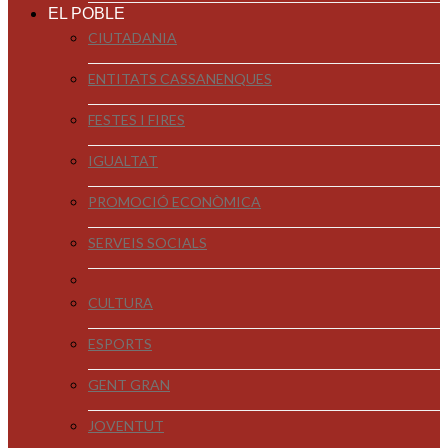
EL POBLE
CIUTADANIA
ENTITATS CASSANENQUES
FESTES I FIRES
IGUALTAT
PROMOCIÓ ECONÒMICA
SERVEIS SOCIALS
CULTURA
ESPORTS
GENT GRAN
JOVENTUT