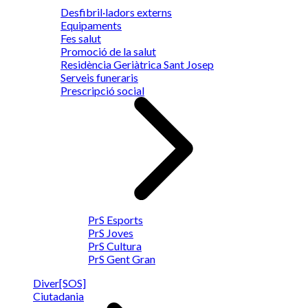
Desfibril·ladors externs
Equipaments
Fes salut
Promoció de la salut
Residència Geriàtrica Sant Josep
Serveis funeraris
Prescripció social
PrS Esports
PrS Joves
PrS Cultura
PrS Gent Gran
Diver[SOS]
Ciutadania