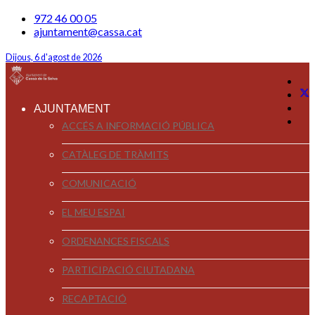
972 46 00 05
ajuntament@cassa.cat
Dijous, 6 d'agost de 2026
AJUNTAMENT
ACCÉS A INFORMACIÓ PÚBLICA
CATÀLEG DE TRÀMITS
COMUNICACIÓ
EL MEU ESPAI
ORDENANCES FISCALS
PARTICIPACIÓ CIUTADANA
RECAPTACIÓ