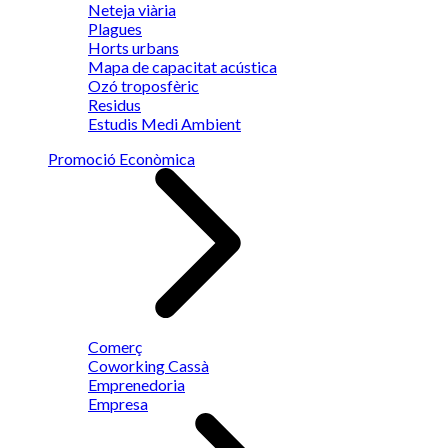
Neteja viària
Plagues
Horts urbans
Mapa de capacitat acústica
Ozó troposfèric
Residus
Estudis Medi Ambient
Promoció Econòmica
Comerç
Coworking Cassà
Emprenedoria
Empresa