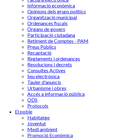
Informació econòmica
Opinions dels grups polítics
Organització municipal
Ordenances fiscals
Òrgans de govern
Participació ciutadana
Retiment de Comptes - PAM
Preus Públics
Recaptació
Reglaments i ordenances
Resolucions i decrets
Consultes Actives
Seu electrònica
Tauler d'anuncis
Urbanisme i obres
Accés a informació pública
ODS
Protocols
El poble
Habitatge
Joventut
Medi ambient
Promoció Econòmica