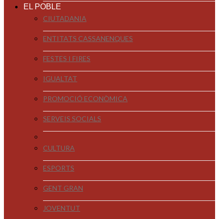
EL POBLE
CIUTADANIA
ENTITATS CASSANENQUES
FESTES I FIRES
IGUALTAT
PROMOCIÓ ECONÒMICA
SERVEIS SOCIALS
CULTURA
ESPORTS
GENT GRAN
JOVENTUT