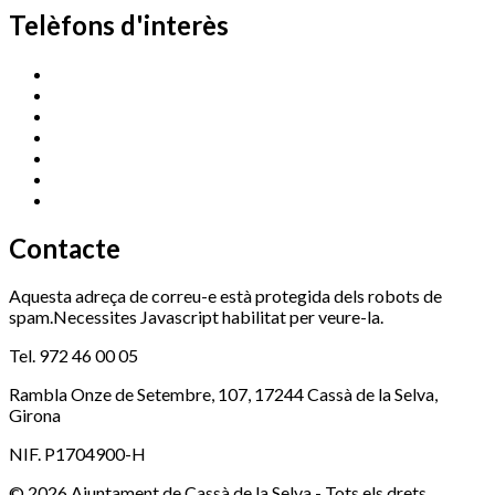
Telèfons d'interès
Cassà Jove
669 166 000
Centre Cultural Sala Galà
972 462 820
Esports (zona esportiva)
972 461 527
Promoció Econòmica
972 462 821
Ràdio Cassà
972 463 777
Serveis Socials
972 460 851
Xaloc
972 900 235
Contacte
Aquesta adreça de correu-e està protegida dels robots de
spam.Necessites Javascript habilitat per veure-la.
Tel. 972 46 00 05
Rambla Onze de Setembre, 107, 17244 Cassà de la Selva,
Girona
NIF. P1704900-H
© 2026 Ajuntament de Cassà de la Selva - Tots els drets