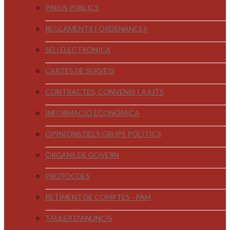
PREUS PÚBLICS
REGLAMENTS I ORDENANCES
SEU ELECTRÒNICA
CARTES DE SERVEIS
CONTRACTES, CONVENIS I AJUTS
INFORMACIÓ ECONÒMICA
OPINIONS DELS GRUPS POLÍTICS
ÒRGANS DE GOVERN
PROTOCOLS
RETIMENT DE COMPTES - PAM
TAULER D'ANUNCIS