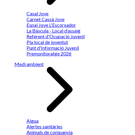
Casal Jove
Carnet Cassà Jove
Espai Jove L'Escorxador
La Bàscula - Local d’assaig
Referent d'Ocupació Juvenil
Pla local de joventut
Punt d'Informació Juvenil
Premonitoratge 2026
Medi ambient
Aigua
Alertes sanitàries
Animals de companyia