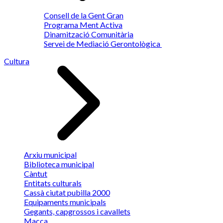
Consell de la Gent Gran
Programa Ment Activa
Dinamització Comunitària
Servei de Mediació Gerontològica
Cultura
Arxiu municipal
Biblioteca municipal
Càntut
Entitats culturals
Cassà ciutat pubilla 2000
Equipaments municipals
Gegants, capgrossos i cavallets
Macca