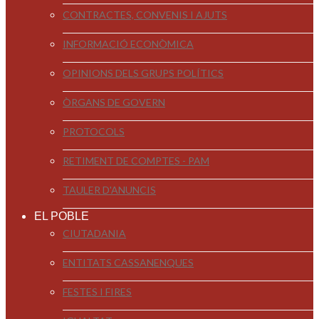
CONTRACTES, CONVENIS I AJUTS
INFORMACIÓ ECONÒMICA
OPINIONS DELS GRUPS POLÍTICS
ÒRGANS DE GOVERN
PROTOCOLS
RETIMENT DE COMPTES - PAM
TAULER D'ANUNCIS
EL POBLE
CIUTADANIA
ENTITATS CASSANENQUES
FESTES I FIRES