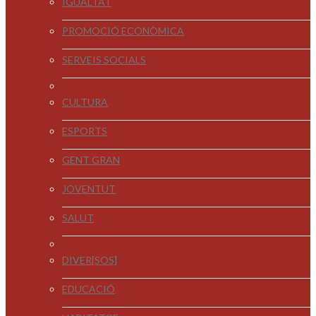
IGUALTAT
PROMOCIÓ ECONÒMICA
SERVEIS SOCIALS
CULTURA
ESPORTS
GENT GRAN
JOVENTUT
SALUT
DIVER[SOS]
EDUCACIÓ