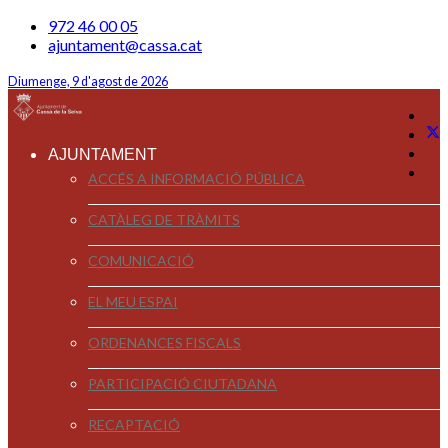
972 46 00 05
ajuntament@cassa.cat
Diumenge, 9 d'agost de 2026
AJUNTAMENT
ACCÉS A INFORMACIÓ PÚBLICA
CATÀLEG DE TRÀMITS
COMUNICACIÓ
EL MEU ESPAI
ORDENANCES FISCALS
PARTICIPACIÓ CIUTADANA
RECAPTACIÓ