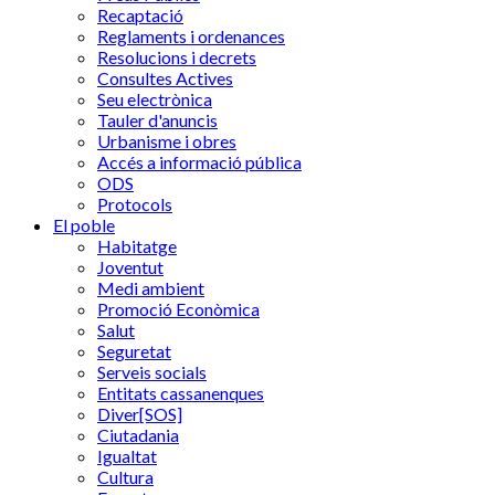
Recaptació
Reglaments i ordenances
Resolucions i decrets
Consultes Actives
Seu electrònica
Tauler d'anuncis
Urbanisme i obres
Accés a informació pública
ODS
Protocols
El poble
Habitatge
Joventut
Medi ambient
Promoció Econòmica
Salut
Seguretat
Serveis socials
Entitats cassanenques
Diver[SOS]
Ciutadania
Igualtat
Cultura