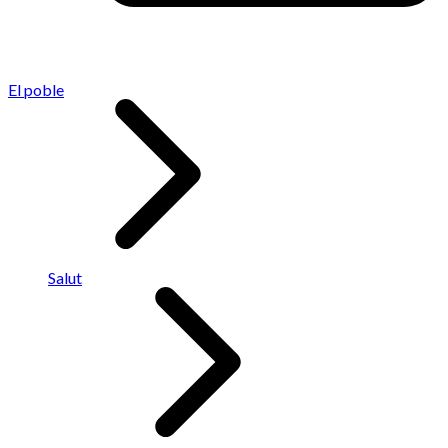
El poble
Salut