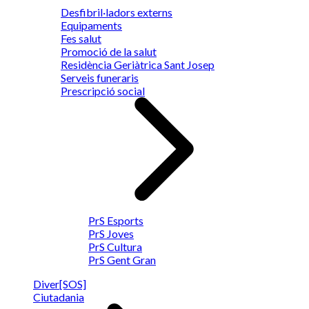
Desfibril·ladors externs
Equipaments
Fes salut
Promoció de la salut
Residència Geriàtrica Sant Josep
Serveis funeraris
Prescripció social
PrS Esports
PrS Joves
PrS Cultura
PrS Gent Gran
Diver[SOS]
Ciutadania