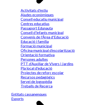
Activitats d'estiu
Ajudes econòmiques
Consell educatiu municipal
Centres educatius
Passaport Edunauta
Consell d'infants municipal
Convenis de l'Àrea d'Educació
Educació i família
Formació municipal
Oficina municipal d’escolarització
Orientació formativa
Persones adultes
PTT d’Auxiliar de Vivers i Jardins
Pla local d'educació
Projectes de reforç escolar
Recursos pedagògics
Servei de logopèdia
Treballs de Recerca
Entitats cassanenques
Esports