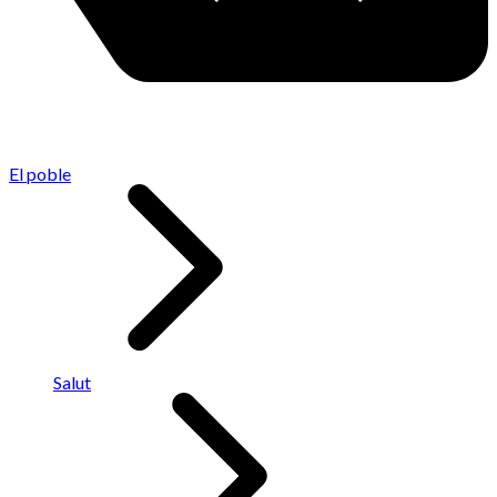
El poble
Salut