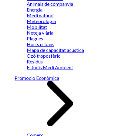
Animals de companyia
Energia
Medi natural
Meteorologia
Mobilitat
Neteja viària
Plagues
Horts urbans
Mapa de capacitat acústica
Ozó troposfèric
Residus
Estudis Medi Ambient
Promoció Econòmica
Comerç