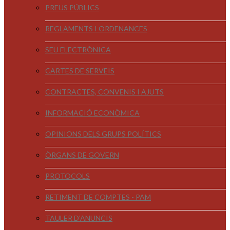
PREUS PÚBLICS
REGLAMENTS I ORDENANCES
SEU ELECTRÒNICA
CARTES DE SERVEIS
CONTRACTES, CONVENIS I AJUTS
INFORMACIÓ ECONÒMICA
OPINIONS DELS GRUPS POLÍTICS
ÒRGANS DE GOVERN
PROTOCOLS
RETIMENT DE COMPTES - PAM
TAULER D'ANUNCIS