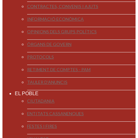
CONTRACTES, CONVENIS I AJUTS
INFORMACIÓ ECONÒMICA
OPINIONS DELS GRUPS POLÍTICS
ÒRGANS DE GOVERN
PROTOCOLS
RETIMENT DE COMPTES - PAM
TAULER D'ANUNCIS
EL POBLE
CIUTADANIA
ENTITATS CASSANENQUES
FESTES I FIRES