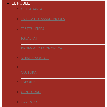
EL POBLE
CIUTADANIA
ENTITATS CASSANENQUES
FESTES I FIRES
IGUALTAT
PROMOCIÓ ECONÒMICA
SERVEIS SOCIALS
CULTURA
ESPORTS
GENT GRAN
JOVENTUT