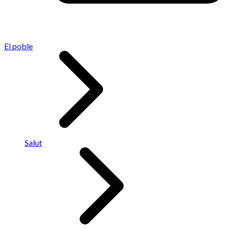
El poble
Salut