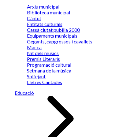
Arxiu municipal
Biblioteca municipal
Càntut
Entitats culturals
Cassà ciutat pubilla 2000
Equipaments municipals
Gegants, capgrossos i cavallets
Macca
Nit dels músics
Premis Literaris
Programació cultural
Setmana de la música
Solfejant
Lletres Cantades
Educació