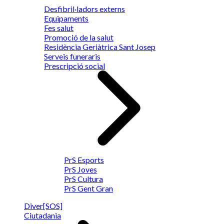
Desfibril·ladors externs
Equipaments
Fes salut
Promoció de la salut
Residència Geriàtrica Sant Josep
Serveis funeraris
Prescripció social
PrS Esports
PrS Joves
PrS Cultura
PrS Gent Gran
Diver[SOS]
Ciutadania