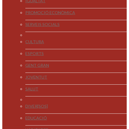
IGUALTAT
PROMOCIÓ ECONÒMICA
SERVEIS SOCIALS
CULTURA
ESPORTS
GENT GRAN
JOVENTUT
SALUT
DIVER[SOS]
EDUCACIÓ