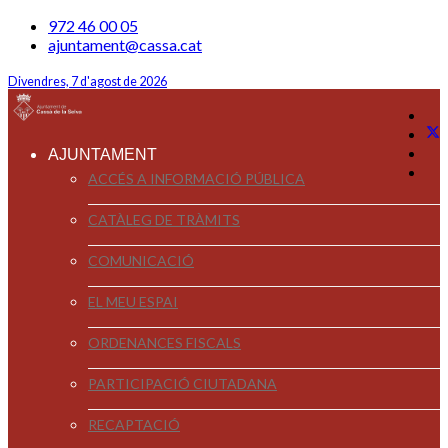
972 46 00 05
ajuntament@cassa.cat
Divendres, 7 d'agost de 2026
AJUNTAMENT
ACCÉS A INFORMACIÓ PÚBLICA
CATÀLEG DE TRÀMITS
COMUNICACIÓ
EL MEU ESPAI
ORDENANCES FISCALS
PARTICIPACIÓ CIUTADANA
RECAPTACIÓ