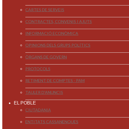
CARTES DE SERVEIS
CONTRACTES, CONVENIS I AJUTS
INFORMACIÓ ECONÒMICA
OPINIONS DELS GRUPS POLÍTICS
ÒRGANS DE GOVERN
PROTOCOLS
RETIMENT DE COMPTES - PAM
TAULER D'ANUNCIS
EL POBLE
CIUTADANIA
ENTITATS CASSANENQUES