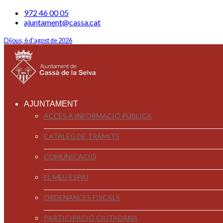
972 46 00 05
ajuntament@cassa.cat
Dijous, 6 d'agost de 2026
AJUNTAMENT
ACCÉS A INFORMACIÓ PÚBLICA
CATÀLEG DE TRÀMITS
COMUNICACIÓ
EL MEU ESPAI
ORDENANCES FISCALS
PARTICIPACIÓ CIUTADANA