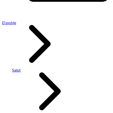
El poble
Salut