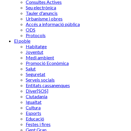
Consultes Actives
Seu electrònica
Tauler d'anuncis
Urbanisme i obres
Accés a informació pública
ODS
Protocols
El poble
Habitatge
Joventut
Medi ambient
Promoció Econòmica
Salut
Seguretat
Serveis socials
Entitats cassanenques
Diver[SOS]
Ciutadania
Igualtat
Cultura
Esports
Educació
Festes i fires
Gent Gran