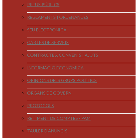
PREUS PÚBLICS
REGLAMENTS I ORDENANCES
SEU ELECTRÒNICA
CARTES DE SERVEIS
CONTRACTES, CONVENIS I AJUTS
INFORMACIÓ ECONÒMICA
OPINIONS DELS GRUPS POLÍTICS
ÒRGANS DE GOVERN
PROTOCOLS
RETIMENT DE COMPTES - PAM
TAULER D'ANUNCIS