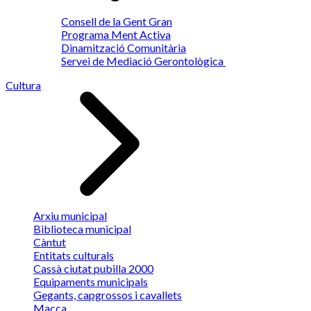
Consell de la Gent Gran
Programa Ment Activa
Dinamització Comunitària
Servei de Mediació Gerontològica
Cultura
Arxiu municipal
Biblioteca municipal
Càntut
Entitats culturals
Cassà ciutat pubilla 2000
Equipaments municipals
Gegants, capgrossos i cavallets
Macca