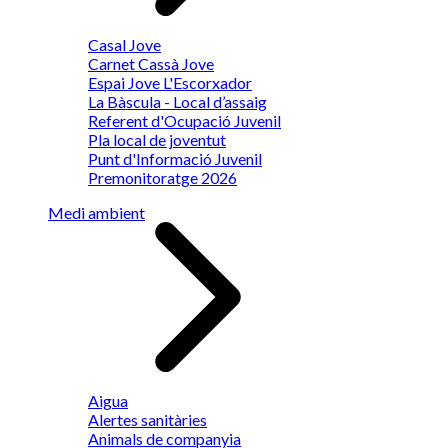
Casal Jove
Carnet Cassà Jove
Espai Jove L'Escorxador
La Bàscula - Local d’assaig
Referent d'Ocupació Juvenil
Pla local de joventut
Punt d'Informació Juvenil
Premonitoratge 2026
Medi ambient
Aigua
Alertes sanitàries
Animals de companyia