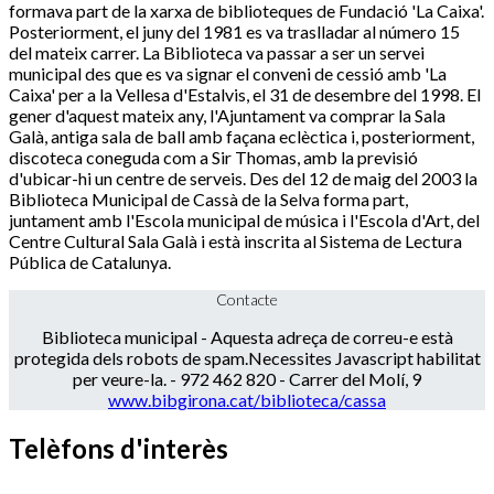
formava part de la xarxa de biblioteques de Fundació 'La Caixa'.
Posteriorment, el juny del 1981 es va traslladar al número 15
del mateix carrer. La Biblioteca va passar a ser un servei
municipal des que es va signar el conveni de cessió amb 'La
Caixa' per a la Vellesa d'Estalvis, el 31 de desembre del 1998. El
gener d'aquest mateix any, l'Ajuntament va comprar la Sala
Galà, antiga sala de ball amb façana eclèctica i, posteriorment,
discoteca coneguda com a Sir Thomas, amb la previsió
d'ubicar-hi un centre de serveis. Des del 12 de maig del 2003 la
Biblioteca Municipal de Cassà de la Selva forma part,
juntament amb l'Escola municipal de música i l'Escola d'Art, del
Centre Cultural Sala Galà i està inscrita al Sistema de Lectura
Pública de Catalunya.
Contacte
Biblioteca municipal -
Aquesta adreça de correu-e està
protegida dels robots de spam.Necessites Javascript habilitat
per veure-la.
- 972 462 820 - Carrer del Molí, 9
www.bibgirona.cat/biblioteca/cassa
Telèfons d'interès