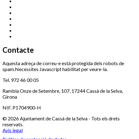
Cassà Jove
669 166 000
Centre Cultural Sala Galà
972 462 820
Esports (zona esportiva)
972 461 527
Promoció Econòmica
972 462 821
Ràdio Cassà
972 463 777
Serveis Socials
972 460 851
Xaloc
972 900 235
Contacte
Aquesta adreça de correu-e està protegida dels robots de
spam.Necessites Javascript habilitat per veure-la.
Tel. 972 46 00 05
Rambla Onze de Setembre, 107, 17244 Cassà de la Selva,
Girona
NIF. P1704900-H
© 2026 Ajuntament de Cassà de la Selva - Tots els drets
reservats.
Avis legal