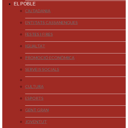
EL POBLE
CIUTADANIA
ENTITATS CASSANENQUES
FESTES I FIRES
IGUALTAT
PROMOCIÓ ECONÒMICA
SERVEIS SOCIALS
CULTURA
ESPORTS
GENT GRAN
JOVENTUT