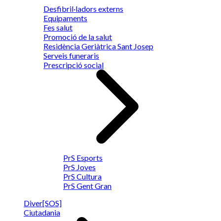
Desfibril·ladors externs
Equipaments
Fes salut
Promoció de la salut
Residència Geriàtrica Sant Josep
Serveis funeraris
Prescripció social
PrS Esports
PrS Joves
PrS Cultura
PrS Gent Gran
Diver[SOS]
Ciutadania