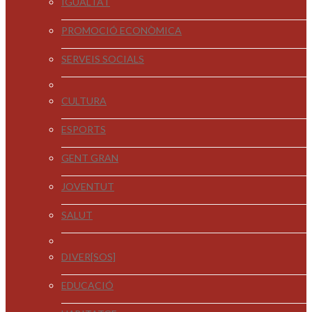
IGUALTAT
PROMOCIÓ ECONÒMICA
SERVEIS SOCIALS
CULTURA
ESPORTS
GENT GRAN
JOVENTUT
SALUT
DIVER[SOS]
EDUCACIÓ