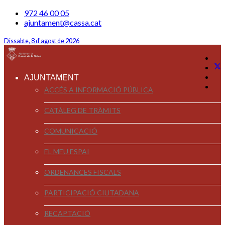
972 46 00 05
ajuntament@cassa.cat
Dissabte, 8 d'agost de 2026
AJUNTAMENT
ACCÉS A INFORMACIÓ PÚBLICA
CATÀLEG DE TRÀMITS
COMUNICACIÓ
EL MEU ESPAI
ORDENANCES FISCALS
PARTICIPACIÓ CIUTADANA
RECAPTACIÓ