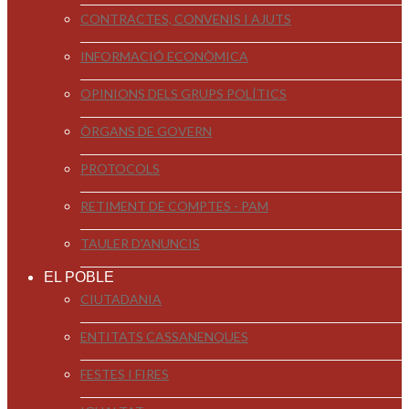
CONTRACTES, CONVENIS I AJUTS
INFORMACIÓ ECONÒMICA
OPINIONS DELS GRUPS POLÍTICS
ÒRGANS DE GOVERN
PROTOCOLS
RETIMENT DE COMPTES - PAM
TAULER D'ANUNCIS
EL POBLE
CIUTADANIA
ENTITATS CASSANENQUES
FESTES I FIRES