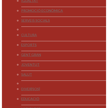
IGUALTAT
PROMOCIÓ ECONÒMICA
SERVEIS SOCIALS
CULTURA
ESPORTS
GENT GRAN
JOVENTUT
SALUT
DIVER[SOS]
EDUCACIÓ