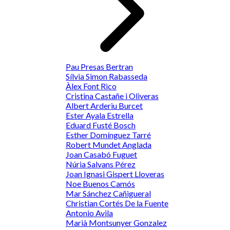
Pau Presas Bertran
Sílvia Simon Rabasseda
Àlex Font Rico
Cristina Castañe i Oliveras
Albert Arderiu Burcet
Ester Ayala Estrella
Eduard Fusté Bosch
Esther Domínguez Tarré
Robert Mundet Anglada
Joan Casabó Fuguet
Núria Salvans Pérez
Joan Ignasi Gispert Lloveras
Noe Buenos Camós
Mar Sánchez Cañigueral
Christian Cortés De la Fuente
Antonio Avila
Marià Montsunyer Gonzalez