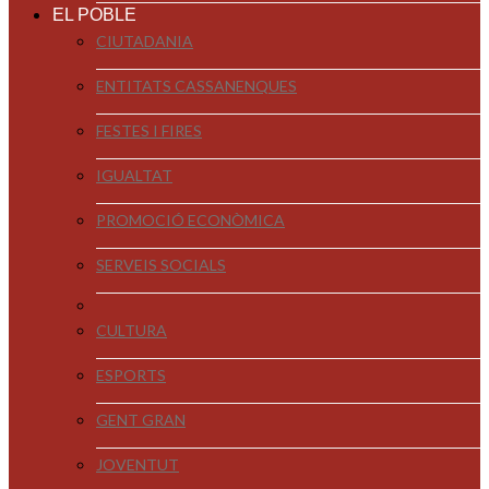
EL POBLE
CIUTADANIA
ENTITATS CASSANENQUES
FESTES I FIRES
IGUALTAT
PROMOCIÓ ECONÒMICA
SERVEIS SOCIALS
CULTURA
ESPORTS
GENT GRAN
JOVENTUT