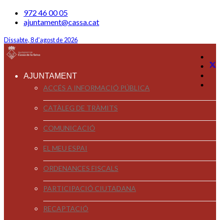
972 46 00 05
ajuntament@cassa.cat
Dissabte, 8 d'agost de 2026
AJUNTAMENT
ACCÉS A INFORMACIÓ PÚBLICA
CATÀLEG DE TRÀMITS
COMUNICACIÓ
EL MEU ESPAI
ORDENANCES FISCALS
PARTICIPACIÓ CIUTADANA
RECAPTACIÓ