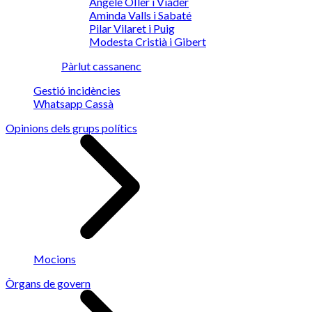
Angèle OIler i Viader
Aminda Valls i Sabaté
Pilar Vilaret i Puig
Modesta Cristià i Gibert
Pàrlut cassanenc
Gestió incidències
Whatsapp Cassà
Opinions dels grups polítics
Mocions
Òrgans de govern