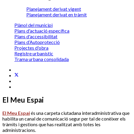
Planejament derivat vigent
Planejament derivat en tràmit
Plànol del municipi
Plans d'actuació específica
Plans d'accessibilitat
Plans d’Autoprotecció
Projectes d'obra
Registre urbanístic
Trama urbana consolidada
El Meu Espai
El Meu Espai
és una carpeta ciutadana interadministrativa que
habilita un canal de comunicació segur per tal de conèixer els
tràmits i gestions que has realitzat amb totes les
administracions.