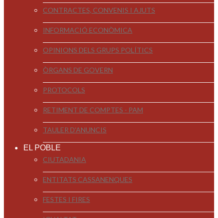
CONTRACTES, CONVENIS I AJUTS
INFORMACIÓ ECONÒMICA
OPINIONS DELS GRUPS POLÍTICS
ÒRGANS DE GOVERN
PROTOCOLS
RETIMENT DE COMPTES - PAM
TAULER D'ANUNCIS
EL POBLE
CIUTADANIA
ENTITATS CASSANENQUES
FESTES I FIRES