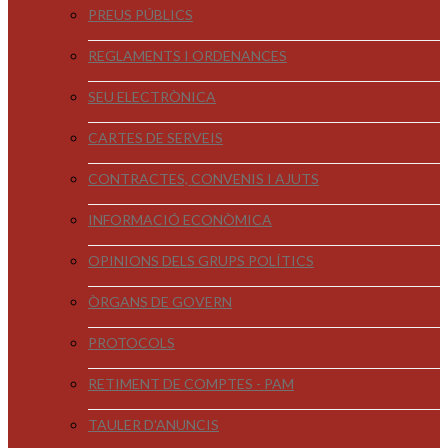
PREUS PÚBLICS
REGLAMENTS I ORDENANCES
SEU ELECTRÒNICA
CARTES DE SERVEIS
CONTRACTES, CONVENIS I AJUTS
INFORMACIÓ ECONÒMICA
OPINIONS DELS GRUPS POLÍTICS
ÒRGANS DE GOVERN
PROTOCOLS
RETIMENT DE COMPTES - PAM
TAULER D'ANUNCIS