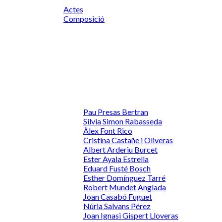
Actes
Composició
Pau Presas Bertran
Sílvia Simon Rabasseda
Àlex Font Rico
Cristina Castañe i Oliveras
Albert Arderiu Burcet
Ester Ayala Estrella
Eduard Fusté Bosch
Esther Domínguez Tarré
Robert Mundet Anglada
Joan Casabó Fuguet
Núria Salvans Pérez
Joan Ignasi Gispert Lloveras