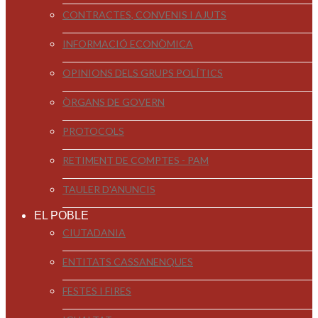
CONTRACTES, CONVENIS I AJUTS
INFORMACIÓ ECONÒMICA
OPINIONS DELS GRUPS POLÍTICS
ÒRGANS DE GOVERN
PROTOCOLS
RETIMENT DE COMPTES - PAM
TAULER D'ANUNCIS
EL POBLE
CIUTADANIA
ENTITATS CASSANENQUES
FESTES I FIRES