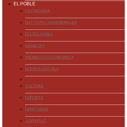
EL POBLE
CIUTADANIA
ENTITATS CASSANENQUES
FESTES I FIRES
IGUALTAT
PROMOCIÓ ECONÒMICA
SERVEIS SOCIALS
CULTURA
ESPORTS
GENT GRAN
JOVENTUT