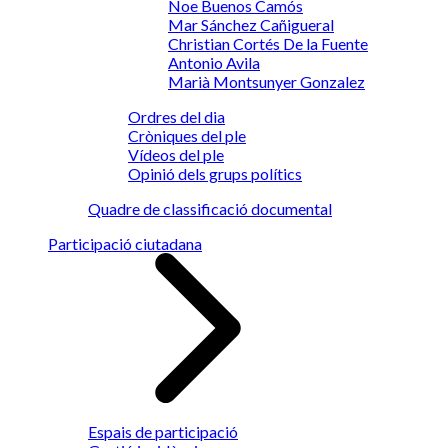
Noe Buenos Camós
Mar Sánchez Cañigueral
Christian Cortés De la Fuente
Antonio Avila
Marià Montsunyer Gonzalez
Ordres del dia
Cròniques del ple
Vídeos del ple
Opinió dels grups polítics
Quadre de classificació documental
Participació ciutadana
Espais de participació