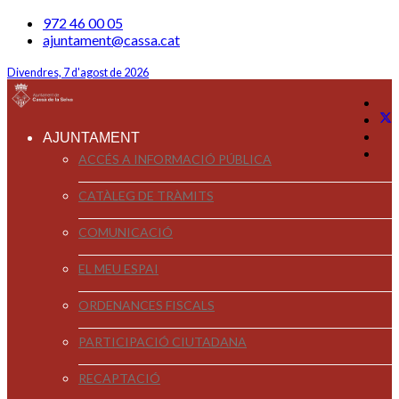
972 46 00 05
ajuntament@cassa.cat
Divendres, 7 d'agost de 2026
AJUNTAMENT
ACCÉS A INFORMACIÓ PÚBLICA
CATÀLEG DE TRÀMITS
COMUNICACIÓ
EL MEU ESPAI
ORDENANCES FISCALS
PARTICIPACIÓ CIUTADANA
RECAPTACIÓ