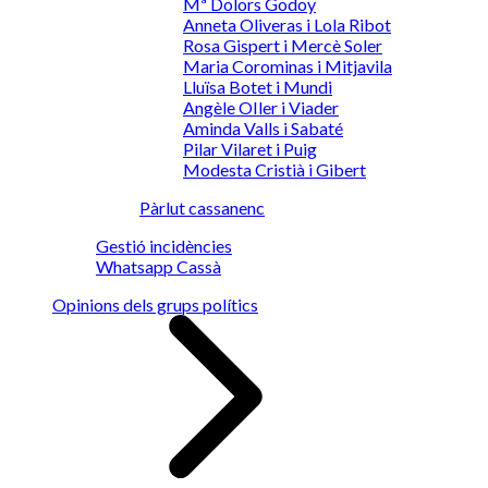
Mª Dolors Godoy
Anneta Oliveras i Lola Ribot
Rosa Gispert i Mercè Soler
Maria Corominas i Mitjavila
Lluïsa Botet i Mundi
Angèle OIler i Viader
Aminda Valls i Sabaté
Pilar Vilaret i Puig
Modesta Cristià i Gibert
Pàrlut cassanenc
Gestió incidències
Whatsapp Cassà
Opinions dels grups polítics