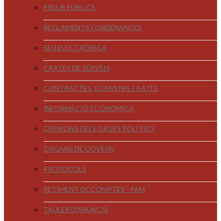
PREUS PÚBLICS
REGLAMENTS I ORDENANCES
SEU ELECTRÒNICA
CARTES DE SERVEIS
CONTRACTES, CONVENIS I AJUTS
INFORMACIÓ ECONÒMICA
OPINIONS DELS GRUPS POLÍTICS
ÒRGANS DE GOVERN
PROTOCOLS
RETIMENT DE COMPTES - PAM
TAULER D'ANUNCIS