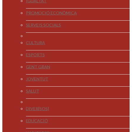
IGUALTAT
PROMOCIÓ ECONÒMICA
SERVEIS SOCIALS
CULTURA
ESPORTS
GENT GRAN
JOVENTUT
SALUT
DIVER[SOS]
EDUCACIÓ