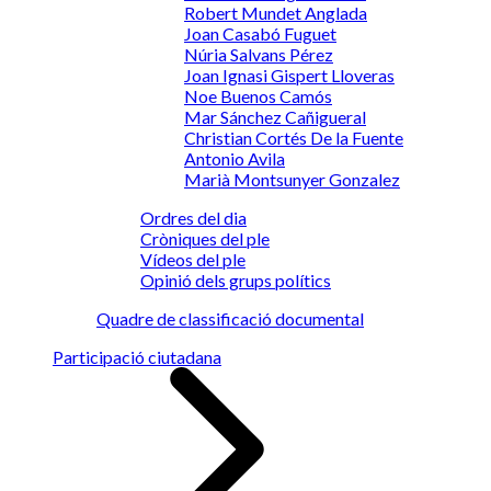
Robert Mundet Anglada
Joan Casabó Fuguet
Núria Salvans Pérez
Joan Ignasi Gispert Lloveras
Noe Buenos Camós
Mar Sánchez Cañigueral
Christian Cortés De la Fuente
Antonio Avila
Marià Montsunyer Gonzalez
Ordres del dia
Cròniques del ple
Vídeos del ple
Opinió dels grups polítics
Quadre de classificació documental
Participació ciutadana