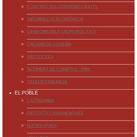
CONTRACTES, CONVENIS I AJUTS
INFORMACIÓ ECONÒMICA
OPINIONS DELS GRUPS POLÍTICS
ÒRGANS DE GOVERN
PROTOCOLS
RETIMENT DE COMPTES - PAM
TAULER D'ANUNCIS
EL POBLE
CIUTADANIA
ENTITATS CASSANENQUES
FESTES I FIRES