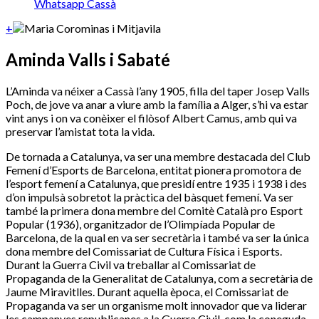
Whatsapp Cassà
+
Aminda Valls i Sabaté
L’Aminda va néixer a Cassà l’any 1905, filla del taper Josep Valls
Poch, de jove va anar a viure amb la família a Alger, s’hi va estar
vint anys i on va conèixer el filòsof Albert Camus, amb qui va
preservar l’amistat tota la vida.
De tornada a Catalunya, va ser una membre destacada del Club
Femení d’Esports de Barcelona, entitat pionera promotora de
l’esport femení a Catalunya, que presidí entre 1935 i 1938 i des
d’on impulsà sobretot la pràctica del bàsquet femení. Va ser
també la primera dona membre del Comitè Català pro Esport
Popular (1936), organitzador de l’Olimpíada Popular de
Barcelona, de la qual en va ser secretària i també va ser la única
dona membre del Comissariat de Cultura Física i Esports.
Durant la Guerra Civil va treballar al Comissariat de
Propaganda de la Generalitat de Catalunya, com a secretària de
Jaume Miravitlles. Durant aquella època, el Comissariat de
Propaganda va ser un organisme molt innovador que va liderar
les campanyes republicanes a la Guerra Civil, com la coneguda