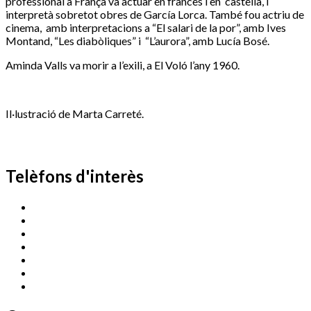
professional a França va actuar en francès i en
castellà, i
interpretà sobretot obres de García Lorca. També fou actriu de
cinema,
amb interpretacions a “El salari de la por”, amb Ives
Montand, “Les diabòliques” i
“L’aurora”, amb Lucía Bosé.
Aminda Valls va morir a l’exili, a El Voló l’any 1960.
Il·lustració de Marta Carreté.
Telèfons d'interès
Cassà Jove
669 166 000
Centre Cultural Sala Galà
972 462 820
Esports (zona esportiva)
972 461 527
Promoció Econòmica
972 462 821
Ràdio Cassà
972 463 777
Serveis Socials
972 460 851
Xaloc
972 900 235