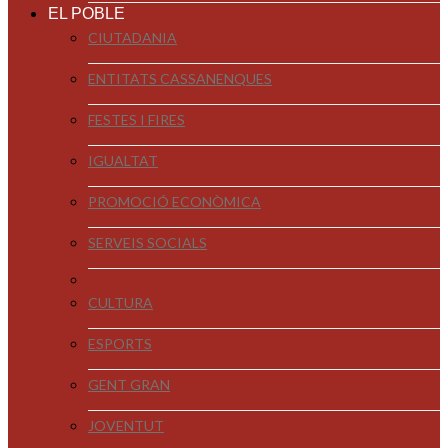
EL POBLE
CIUTADANIA
ENTITATS CASSANENQUES
FESTES I FIRES
IGUALTAT
PROMOCIÓ ECONÒMICA
SERVEIS SOCIALS
CULTURA
ESPORTS
GENT GRAN
JOVENTUT