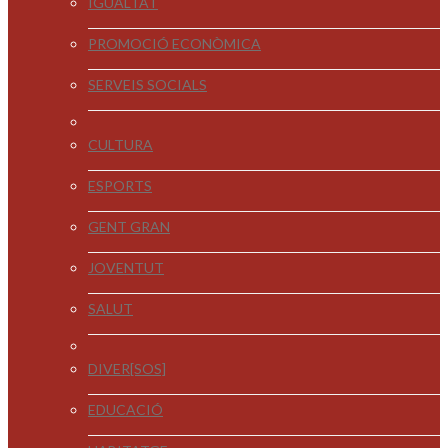
IGUALTAT
PROMOCIÓ ECONÒMICA
SERVEIS SOCIALS
CULTURA
ESPORTS
GENT GRAN
JOVENTUT
SALUT
DIVER[SOS]
EDUCACIÓ