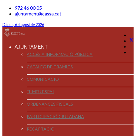
972 46 00 05
ajuntament@cassa.cat
Dijous, 6 d'agost de 2026
AJUNTAMENT
ACCÉS A INFORMACIÓ PÚBLICA
CATÀLEG DE TRÀMITS
COMUNICACIÓ
EL MEU ESPAI
ORDENANCES FISCALS
PARTICIPACIÓ CIUTADANA
RECAPTACIÓ