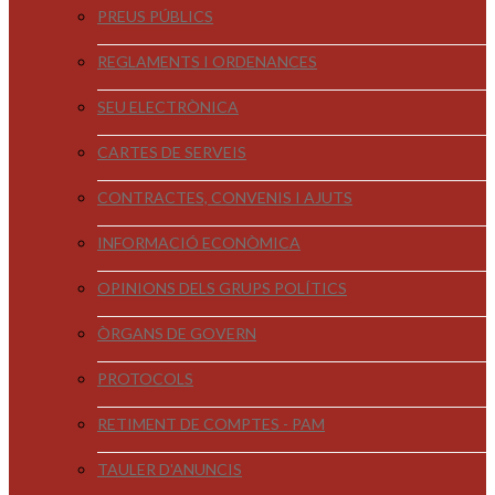
PREUS PÚBLICS
REGLAMENTS I ORDENANCES
SEU ELECTRÒNICA
CARTES DE SERVEIS
CONTRACTES, CONVENIS I AJUTS
INFORMACIÓ ECONÒMICA
OPINIONS DELS GRUPS POLÍTICS
ÒRGANS DE GOVERN
PROTOCOLS
RETIMENT DE COMPTES - PAM
TAULER D'ANUNCIS