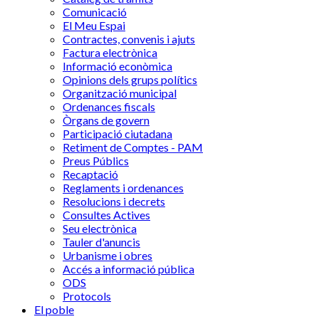
Comunicació
El Meu Espai
Contractes, convenis i ajuts
Factura electrònica
Informació econòmica
Opinions dels grups polítics
Organització municipal
Ordenances fiscals
Òrgans de govern
Participació ciutadana
Retiment de Comptes - PAM
Preus Públics
Recaptació
Reglaments i ordenances
Resolucions i decrets
Consultes Actives
Seu electrònica
Tauler d'anuncis
Urbanisme i obres
Accés a informació pública
ODS
Protocols
El poble