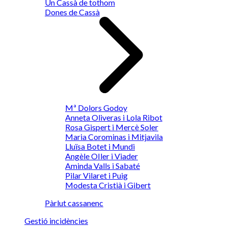
Un Cassà de tothom
Dones de Cassà
Mª Dolors Godoy
Anneta Oliveras i Lola Ribot
Rosa Gispert i Mercè Soler
Maria Corominas i Mitjavila
Lluïsa Botet i Mundi
Angèle OIler i Viader
Aminda Valls i Sabaté
Pilar Vilaret i Puig
Modesta Cristià i Gibert
Pàrlut cassanenc
Gestió incidències