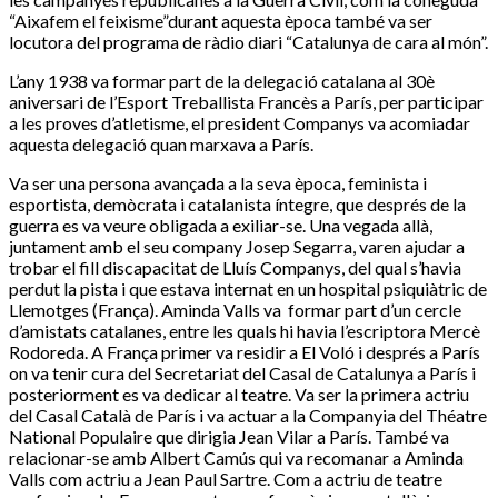
“Aixafem el feixisme”durant aquesta època també va ser
locutora del programa de ràdio diari “Catalunya de cara al món”.
L’any 1938 va formar part de la delegació catalana al 30è
aniversari de l’Esport Treballista Francès a París, per participar
a les proves d’atletisme, el president Companys va acomiadar
aquesta delegació quan marxava a París.
Va ser una persona avançada a la seva època, feminista i
esportista, demòcrata i catalanista íntegre, que després de la
guerra es va veure obligada a exiliar-se. Una vegada allà,
juntament amb el seu company Josep Segarra, varen ajudar a
trobar el fill discapacitat de Lluís Companys, del qual s’havia
perdut la pista i que estava internat en un hospital psiquiàtric de
Llemotges (França). Aminda Valls va
formar part d’un cercle
d’amistats catalanes, entre les quals hi havia l’escriptora Mercè
Rodoreda. A França primer va residir a El Voló i després a París
on va tenir cura del Secretariat del Casal de Catalunya a París i
posteriorment es va dedicar al teatre. Va ser la primera actriu
del Casal Català de París i va actuar a la Companyia del Théatre
National Populaire que dirigia Jean Vilar a París. També va
relacionar-se amb Albert Camús qui va recomanar a Aminda
Valls com actriu a Jean Paul Sartre. Com a actriu de teatre