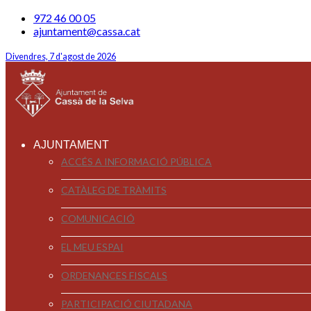
972 46 00 05
ajuntament@cassa.cat
Divendres, 7 d'agost de 2026
AJUNTAMENT
ACCÉS A INFORMACIÓ PÚBLICA
CATÀLEG DE TRÀMITS
COMUNICACIÓ
EL MEU ESPAI
ORDENANCES FISCALS
PARTICIPACIÓ CIUTADANA