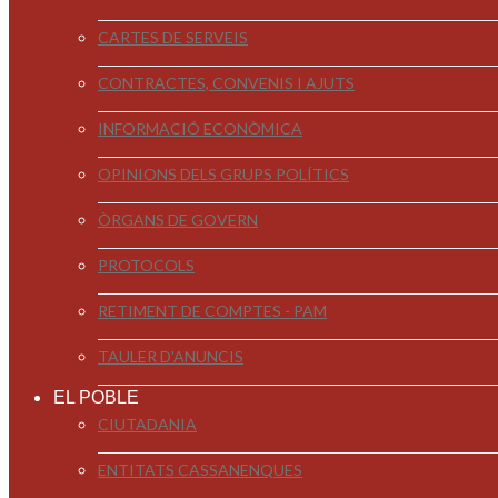
CARTES DE SERVEIS
CONTRACTES, CONVENIS I AJUTS
INFORMACIÓ ECONÒMICA
OPINIONS DELS GRUPS POLÍTICS
ÒRGANS DE GOVERN
PROTOCOLS
RETIMENT DE COMPTES - PAM
TAULER D'ANUNCIS
EL POBLE
CIUTADANIA
ENTITATS CASSANENQUES