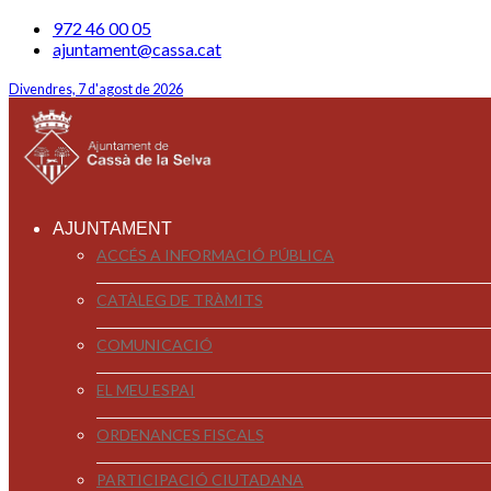
972 46 00 05
ajuntament@cassa.cat
Divendres, 7 d'agost de 2026
AJUNTAMENT
ACCÉS A INFORMACIÓ PÚBLICA
CATÀLEG DE TRÀMITS
COMUNICACIÓ
EL MEU ESPAI
ORDENANCES FISCALS
PARTICIPACIÓ CIUTADANA