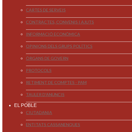
CARTES DE SERVEIS
CONTRACTES, CONVENIS I AJUTS
INFORMACIÓ ECONÒMICA
OPINIONS DELS GRUPS POLÍTICS
ÒRGANS DE GOVERN
PROTOCOLS
RETIMENT DE COMPTES - PAM
TAULER D'ANUNCIS
EL POBLE
CIUTADANIA
ENTITATS CASSANENQUES