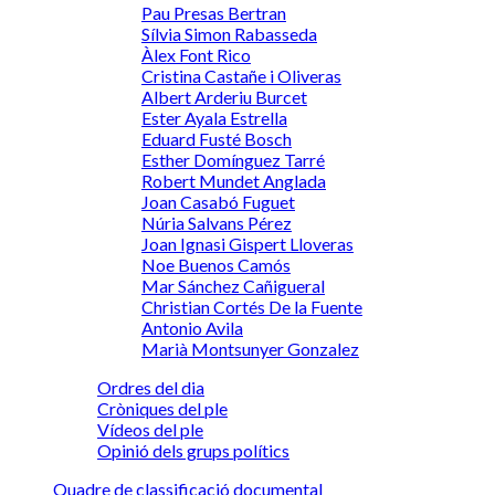
Pau Presas Bertran
Sílvia Simon Rabasseda
Àlex Font Rico
Cristina Castañe i Oliveras
Albert Arderiu Burcet
Ester Ayala Estrella
Eduard Fusté Bosch
Esther Domínguez Tarré
Robert Mundet Anglada
Joan Casabó Fuguet
Núria Salvans Pérez
Joan Ignasi Gispert Lloveras
Noe Buenos Camós
Mar Sánchez Cañigueral
Christian Cortés De la Fuente
Antonio Avila
Marià Montsunyer Gonzalez
Ordres del dia
Cròniques del ple
Vídeos del ple
Opinió dels grups polítics
Quadre de classificació documental