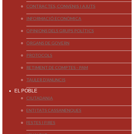
CONTRACTES, CONVENIS I AJUTS
INFORMACIÓ ECONÒMICA
OPINIONS DELS GRUPS POLÍTICS
ÒRGANS DE GOVERN
PROTOCOLS
RETIMENT DE COMPTES - PAM
TAULER D'ANUNCIS
EL POBLE
CIUTADANIA
ENTITATS CASSANENQUES
FESTES I FIRES