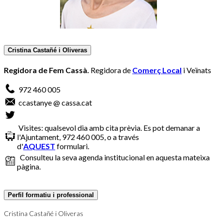
Cristina Castañé i Oliveras
Regidora de Fem Cassà.
Regidora de
Comerç Local
i Veïnats
972 460 005
ccastanye @ cassa.cat
Visites: qualsevol dia amb cita prèvia. Es pot demanar a
l'Ajuntament, 972 460 005, o a través
d'
AQUEST
formulari.
Consulteu la seva agenda institucional en aquesta mateixa
pàgina.
Perfil formatiu i professional
Cristina Castañé i Oliveras