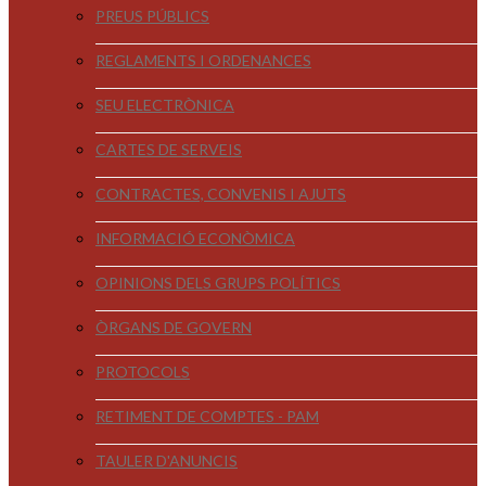
PREUS PÚBLICS
REGLAMENTS I ORDENANCES
SEU ELECTRÒNICA
CARTES DE SERVEIS
CONTRACTES, CONVENIS I AJUTS
INFORMACIÓ ECONÒMICA
OPINIONS DELS GRUPS POLÍTICS
ÒRGANS DE GOVERN
PROTOCOLS
RETIMENT DE COMPTES - PAM
TAULER D'ANUNCIS