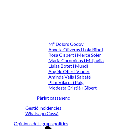
Mª Dolors Godoy
Anneta Oliveras i Lola Ribot
Rosa Gispert i Mercè Soler
Maria Corominas i Mitjavila
Lluïsa Botet i Mundi
Angèle OIler i Viader
Aminda Valls i Sabaté
Pilar Vilaret i Puig
Modesta Cristià i Gibert
Pàrlut cassanenc
Gestió incidències
Whatsapp Cassà
Opinions dels grups polítics