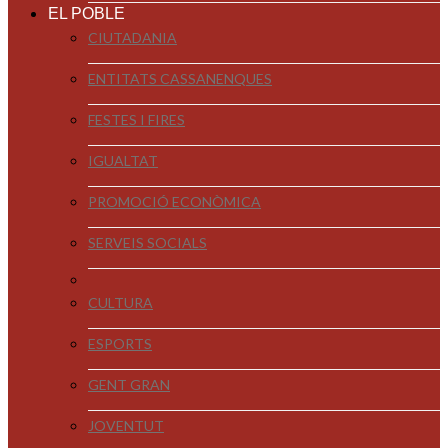
EL POBLE
CIUTADANIA
ENTITATS CASSANENQUES
FESTES I FIRES
IGUALTAT
PROMOCIÓ ECONÒMICA
SERVEIS SOCIALS
CULTURA
ESPORTS
GENT GRAN
JOVENTUT