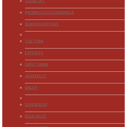
IGUALTAT
PROMOCIÓ ECONÒMICA
SERVEIS SOCIALS
CULTURA
ESPORTS
GENT GRAN
JOVENTUT
SALUT
DIVER[SOS]
EDUCACIÓ