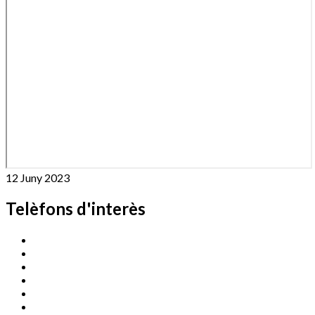
12 Juny 2023
Telèfons d'interès
Cassà Jove
669 166 000
Centre Cultural Sala Galà
972 462 820
Esports (zona esportiva)
972 461 527
Promoció Econòmica
972 462 821
Ràdio Cassà
972 463 777
Serveis Socials
972 460 851