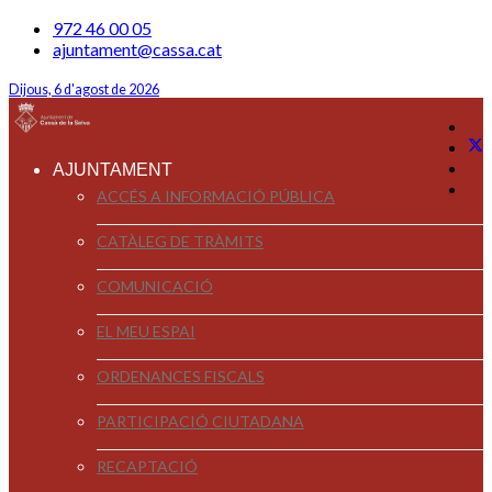
972 46 00 05
ajuntament@cassa.cat
Dijous, 6 d'agost de 2026
AJUNTAMENT
ACCÉS A INFORMACIÓ PÚBLICA
CATÀLEG DE TRÀMITS
COMUNICACIÓ
EL MEU ESPAI
ORDENANCES FISCALS
PARTICIPACIÓ CIUTADANA
RECAPTACIÓ