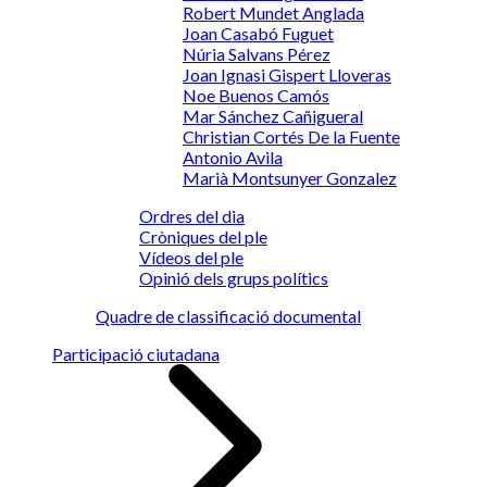
Robert Mundet Anglada
Joan Casabó Fuguet
Núria Salvans Pérez
Joan Ignasi Gispert Lloveras
Noe Buenos Camós
Mar Sánchez Cañigueral
Christian Cortés De la Fuente
Antonio Avila
Marià Montsunyer Gonzalez
Ordres del dia
Cròniques del ple
Vídeos del ple
Opinió dels grups polítics
Quadre de classificació documental
Participació ciutadana