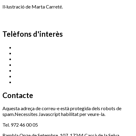
Il·lustració de Marta Carreté.
Telèfons d'interès
Cassà Jove
669 166 000
Centre Cultural Sala Galà
972 462 820
Esports (zona esportiva)
972 461 527
Promoció Econòmica
972 462 821
Ràdio Cassà
972 463 777
Serveis Socials
972 460 851
Xaloc
972 900 235
Contacte
Aquesta adreça de correu-e està protegida dels robots de
spam.Necessites Javascript habilitat per veure-la.
Tel. 972 46 00 05
Rambla Onze de Setembre, 107, 17244 Cassà de la Selva,