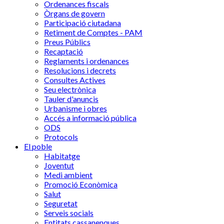
Ordenances fiscals
Òrgans de govern
Participació ciutadana
Retiment de Comptes - PAM
Preus Públics
Recaptació
Reglaments i ordenances
Resolucions i decrets
Consultes Actives
Seu electrònica
Tauler d'anuncis
Urbanisme i obres
Accés a informació pública
ODS
Protocols
El poble
Habitatge
Joventut
Medi ambient
Promoció Econòmica
Salut
Seguretat
Serveis socials
Entitats cassanenques