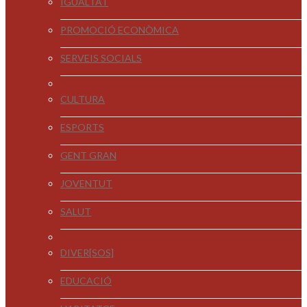
IGUALTAT
PROMOCIÓ ECONÒMICA
SERVEIS SOCIALS
CULTURA
ESPORTS
GENT GRAN
JOVENTUT
SALUT
DIVER[SOS]
EDUCACIÓ