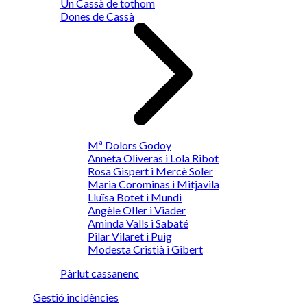
Un Cassà de tothom
Dones de Cassà
Mª Dolors Godoy
Anneta Oliveras i Lola Ribot
Rosa Gispert i Mercè Soler
Maria Corominas i Mitjavila
Lluïsa Botet i Mundi
Angèle OIler i Viader
Aminda Valls i Sabaté
Pilar Vilaret i Puig
Modesta Cristià i Gibert
Pàrlut cassanenc
Gestió incidències