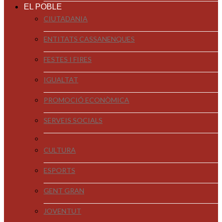
EL POBLE
CIUTADANIA
ENTITATS CASSANENQUES
FESTES I FIRES
IGUALTAT
PROMOCIÓ ECONÒMICA
SERVEIS SOCIALS
CULTURA
ESPORTS
GENT GRAN
JOVENTUT