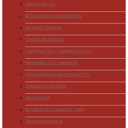
PREUS PÚBLICS
REGLAMENTS I ORDENANCES
SEU ELECTRÒNICA
CARTES DE SERVEIS
CONTRACTES, CONVENIS I AJUTS
INFORMACIÓ ECONÒMICA
OPINIONS DELS GRUPS POLÍTICS
ÒRGANS DE GOVERN
PROTOCOLS
RETIMENT DE COMPTES - PAM
TAULER D'ANUNCIS