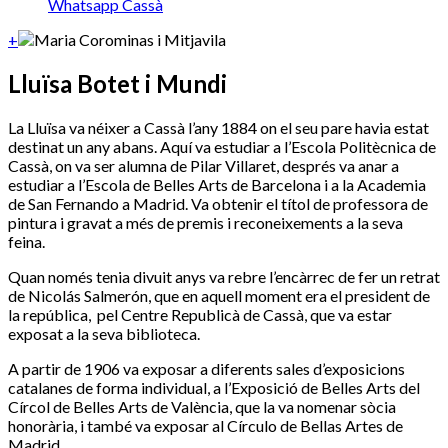
Whatsapp Cassà
+
Lluïsa Botet i Mundi
La Lluïsa va néixer a Cassà l’any 1884 on el seu pare havia estat
destinat un any abans. Aquí va estudiar a l’Escola Politècnica de
Cassà, on va ser alumna de Pilar Villaret, després va anar a
estudiar a l’Escola de Belles Arts de Barcelona i a la Academia
de San Fernando a Madrid. Va obtenir el títol de professora de
pintura i gravat a més de premis i reconeixements a la seva
feina.
Quan només tenia divuit anys va rebre l’encàrrec de fer un retrat
de Nicolás Salmerón, que en aquell moment era el president de
la república,
pel Centre Republicà de Cassà, que va estar
exposat a la seva biblioteca.
A partir de 1906 va exposar a diferents sales d’exposicions
catalanes de forma individual, a l’Exposició de Belles Arts del
Círcol de Belles Arts de València, que la va nomenar sòcia
honorària, i també va exposar al Círculo de Bellas Artes de
Madrid.