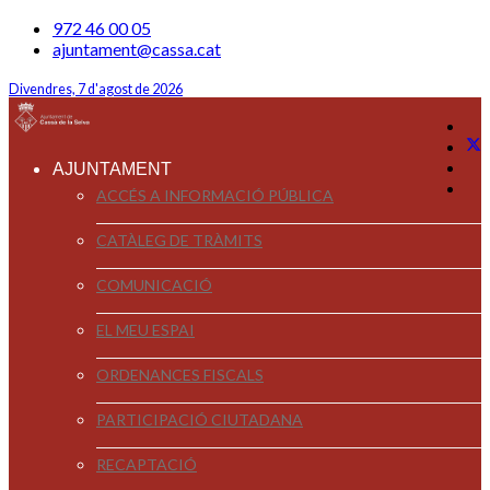
972 46 00 05
ajuntament@cassa.cat
Divendres, 7 d'agost de 2026
AJUNTAMENT
ACCÉS A INFORMACIÓ PÚBLICA
CATÀLEG DE TRÀMITS
COMUNICACIÓ
EL MEU ESPAI
ORDENANCES FISCALS
PARTICIPACIÓ CIUTADANA
RECAPTACIÓ