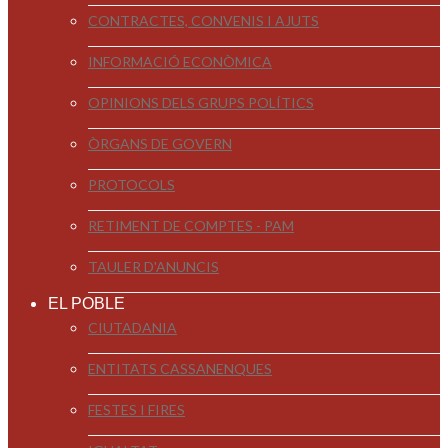
CONTRACTES, CONVENIS I AJUTS
INFORMACIÓ ECONÒMICA
OPINIONS DELS GRUPS POLÍTICS
ÒRGANS DE GOVERN
PROTOCOLS
RETIMENT DE COMPTES - PAM
TAULER D'ANUNCIS
EL POBLE
CIUTADANIA
ENTITATS CASSANENQUES
FESTES I FIRES