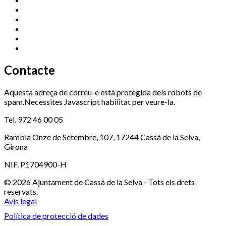
Esports (zona esportiva)
972 461 527
Promoció Econòmica
972 462 821
Ràdio Cassà
972 463 777
Serveis Socials
972 460 851
Xaloc
972 900 235
Contacte
Aquesta adreça de correu-e està protegida dels robots de
spam.Necessites Javascript habilitat per veure-la.
Tel. 972 46 00 05
Rambla Onze de Setembre, 107, 17244 Cassà de la Selva,
Girona
NIF. P1704900-H
© 2026 Ajuntament de Cassà de la Selva - Tots els drets
reservats.
Avis legal
Política de protecció de dades