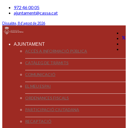
972 46 00 05
ajuntament@cassa.cat
Dissabte, 8 d'agost de 2026
AJUNTAMENT
ACCÉS A INFORMACIÓ PÚBLICA
CATÀLEG DE TRÀMITS
COMUNICACIÓ
EL MEU ESPAI
ORDENANCES FISCALS
PARTICIPACIÓ CIUTADANA
RECAPTACIÓ