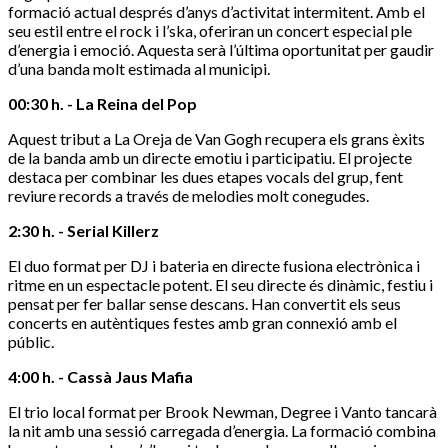
formació actual després d’anys d’activitat intermitent. Amb el
seu estil entre el rock i l’ska, oferiran un concert especial ple
d’energia i emoció. Aquesta serà l’última oportunitat per gaudir
d’una banda molt estimada al municipi.
00:30 h. - La Reina del Pop
Aquest tribut a La Oreja de Van Gogh recupera els grans èxits
de la banda amb un directe emotiu i participatiu. El projecte
destaca per combinar les dues etapes vocals del grup, fent
reviure records a través de melodies molt conegudes.
2:30 h. - Serial Killerz
El duo format per DJ i bateria en directe fusiona electrònica i
ritme en un espectacle potent. El seu directe és dinàmic, festiu i
pensat per fer ballar sense descans. Han convertit els seus
concerts en autèntiques festes amb gran connexió amb el
públic.
4:00 h. - Cassà Jaus Mafia
El trio local format per Brook Newman, Degree i Vanto tancarà
la nit amb una sessió carregada d’energia. La formació combina