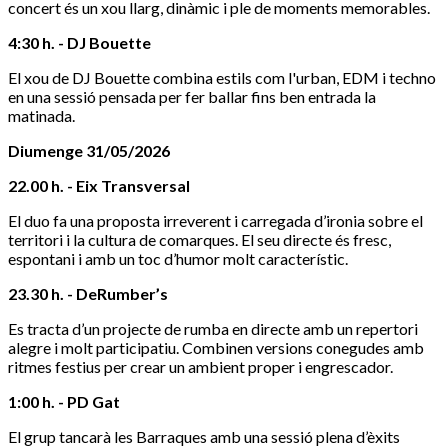
concert és un xou llarg, dinàmic i ple de moments memorables.
4:30 h. - DJ Bouette
El xou de DJ Bouette combina estils com l'urban, EDM i techno
en una sessió pensada per fer ballar fins ben entrada la
matinada.
Diumenge 31/05/2026
22.00 h. - Eix Transversal
El duo fa una proposta irreverent i carregada d’ironia sobre el
territori i la cultura de comarques. El seu directe és fresc,
espontani i amb un toc d’humor molt característic.
23.30 h. - DeRumber’s
Es tracta d’un projecte de rumba en directe amb un repertori
alegre i molt participatiu. Combinen versions conegudes amb
ritmes festius per crear un ambient proper i engrescador.
1:00 h. - PD Gat
El grup tancarà les Barraques amb una sessió plena d’èxits