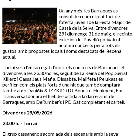
Un any més, les Barraques es
consoliden com el plat fort de
l’oferta juvenil de la Festa Major de
Cassà de la Selva. Entre divendres
29 i diumenge 31 de maig, el recinte
exterior del Pavelló polivalent
acollirà concerts per a tots els
gustos, amb propostes locals i noms destacats de l’escena
actual.
Turrai serà l’encarregat d’obrir els concerts de Barraques el
divendres a les 23.30 hores, seguit de La Reina del Pop, Serial
Killerz i Cassà Jaus Mafia. Dissabte, Malifeta i Pelukass es
perfilen com els plats forts d’una nit que també comptarà
també amb Dani6ix & IZZKID i DJ Bouette. Finalment, Eix
Transversal donarà el tret de sortida a la darrera nit de
Barraques, amb DeRumber’s i PD Gat completant el cartell.
Divendres 29/05/2026
23:00 h. - Turrai
El grup cassanenc s’acomiada dels escenaris amb la seva