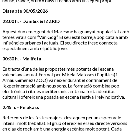
house, trance, drum’n’bass i techno amb un segell propi.
Dissabte 30/05/2026
23:00 h. - Dani6ix & IZZKID
Aquest duo emergent del Maresme ha guanyat popularitat amb
temes virals com “Van Gog”. El seu estil barreja pop català amb
influències urbanes i actuals. El seu directe fresc connecta
especialment amb el públic jove.
00:30 h. - Malifeta
Es tracta d’una de les propostes més potents de l’escena
valenciana actual. Format per Mireia Matoses (Pupil·les) i
Arnau Giménez (ZOO) va néixer durant el confinament de
l’experimentació amb nous sons. La formació combina pop,
electrònica i ritmes mediterranis amb una forta identitat
cultural i ofereix una posada en escena festiva i reivindicativa.
2:45 h. - Pelukass
Referents de les festes majors, destaquen per un espectacle
intens i molt treballat. El grup ofereix en el seu directe versions
en clau de rock amb una energia escènica molt potent. Cada