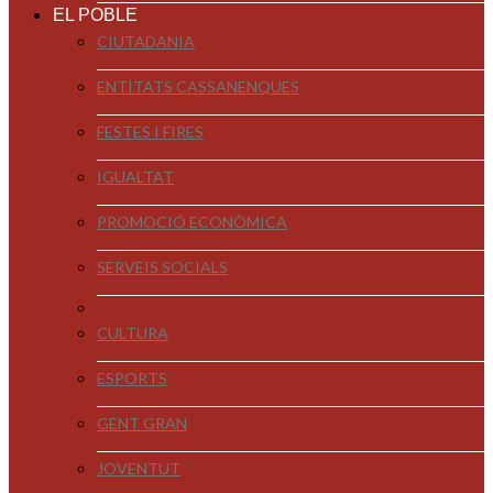
EL POBLE
CIUTADANIA
ENTITATS CASSANENQUES
FESTES I FIRES
IGUALTAT
PROMOCIÓ ECONÒMICA
SERVEIS SOCIALS
CULTURA
ESPORTS
GENT GRAN
JOVENTUT