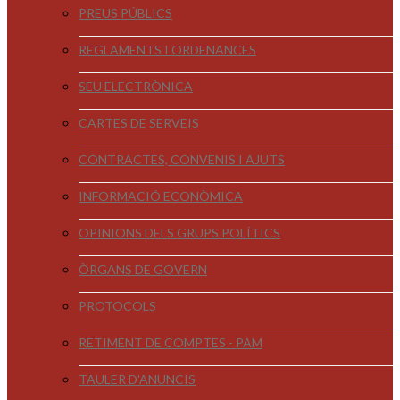
PREUS PÚBLICS
REGLAMENTS I ORDENANCES
SEU ELECTRÒNICA
CARTES DE SERVEIS
CONTRACTES, CONVENIS I AJUTS
INFORMACIÓ ECONÒMICA
OPINIONS DELS GRUPS POLÍTICS
ÒRGANS DE GOVERN
PROTOCOLS
RETIMENT DE COMPTES - PAM
TAULER D'ANUNCIS