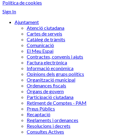
Política de cookies
Sign In
Ajuntament
Atenció ciutadana
Cartes de serveis
Catàleg de tràmits
Comunicació
El Meu Espai
Contractes, convenis i ajuts
Factura electrònica
Informació econòmica
Opinions dels grups polítics
Organització municipal
Ordenances fiscals
Òrgans de govern
Participació ciutadana
Retiment de Comptes - PAM
Preus Públics
Recaptació
Reglaments i ordenances
Resolucions i decrets
Consultes Actives