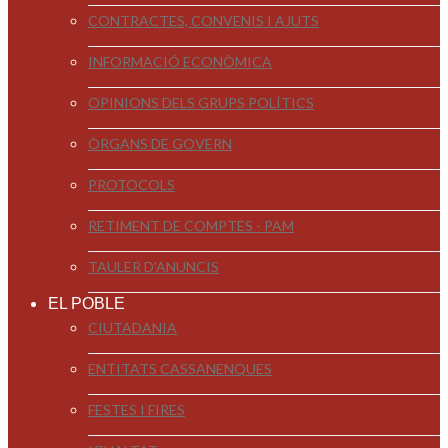
CONTRACTES, CONVENIS I AJUTS
INFORMACIÓ ECONÒMICA
OPINIONS DELS GRUPS POLÍTICS
ÒRGANS DE GOVERN
PROTOCOLS
RETIMENT DE COMPTES - PAM
TAULER D'ANUNCIS
EL POBLE
CIUTADANIA
ENTITATS CASSANENQUES
FESTES I FIRES