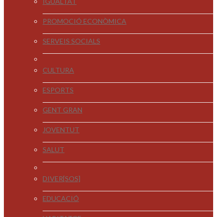
IGUALTAT
PROMOCIÓ ECONÒMICA
SERVEIS SOCIALS
CULTURA
ESPORTS
GENT GRAN
JOVENTUT
SALUT
DIVER[SOS]
EDUCACIÓ