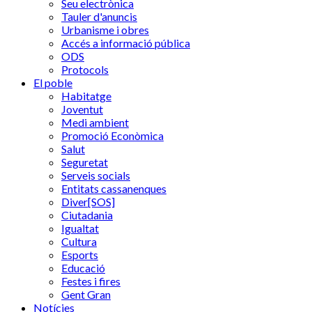
Seu electrònica
Tauler d'anuncis
Urbanisme i obres
Accés a informació pública
ODS
Protocols
El poble
Habitatge
Joventut
Medi ambient
Promoció Econòmica
Salut
Seguretat
Serveis socials
Entitats cassanenques
Diver[SOS]
Ciutadania
Igualtat
Cultura
Esports
Educació
Festes i fires
Gent Gran
Notícies