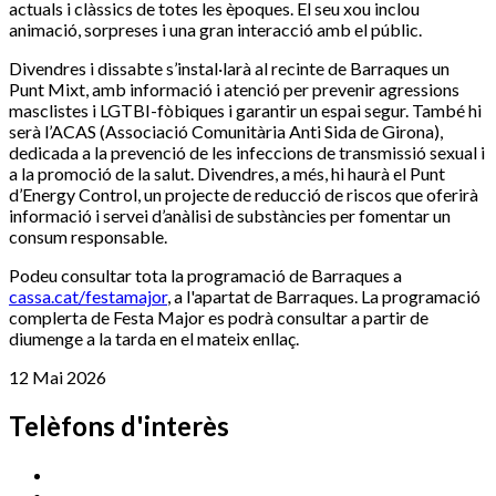
actuals i clàssics de totes les èpoques. El seu xou inclou
animació, sorpreses i una gran interacció amb el públic.
Divendres i dissabte s’instal·larà al recinte de Barraques un
Punt Mixt, amb informació i atenció per prevenir agressions
masclistes i LGTBI-fòbiques i garantir un espai segur. També hi
serà l’ACAS (Associació Comunitària Anti Sida de Girona),
dedicada a la prevenció de les infeccions de transmissió sexual i
a la promoció de la salut. Divendres, a més, hi haurà el Punt
d’Energy Control, un projecte de reducció de riscos que oferirà
informació i servei d’anàlisi de substàncies per fomentar un
consum responsable.
Podeu consultar tota la programació de Barraques a
cassa.cat/festamajor
, a l'apartat de Barraques. La programació
complerta de Festa Major es podrà consultar a partir de
diumenge a la tarda en el mateix enllaç.
12 Mai 2026
Telèfons d'interès
Cassà Jove
669 166 000
Centre Cultural Sala Galà
972 462 820