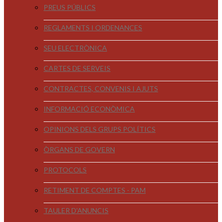
PREUS PÚBLICS
REGLAMENTS I ORDENANCES
SEU ELECTRÒNICA
CARTES DE SERVEIS
CONTRACTES, CONVENIS I AJUTS
INFORMACIÓ ECONÒMICA
OPINIONS DELS GRUPS POLÍTICS
ÒRGANS DE GOVERN
PROTOCOLS
RETIMENT DE COMPTES - PAM
TAULER D'ANUNCIS