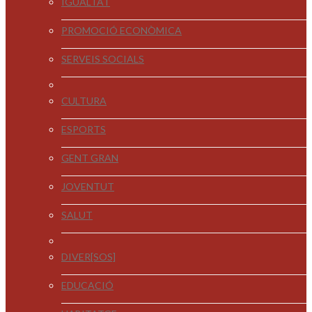
IGUALTAT
PROMOCIÓ ECONÒMICA
SERVEIS SOCIALS
CULTURA
ESPORTS
GENT GRAN
JOVENTUT
SALUT
DIVER[SOS]
EDUCACIÓ