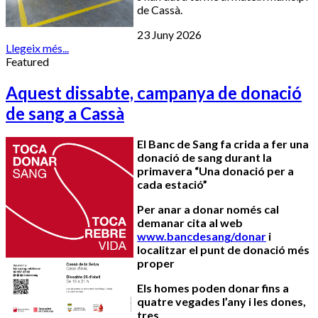
de Cassà.
23 Juny 2026
Llegeix més...
Featured
Aquest dissabte, campanya de donació
de sang a Cassà
El Banc de Sang fa crida a fer una
donació de sang durant la
primavera “Una donació per a
cada estació”
Per anar a donar només cal
demanar cita al web
www.bancdesang/donar
i
localitzar el punt de donació més
proper
Els homes poden donar fins a
quatre vegades l’any i les dones,
tres