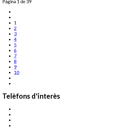
Pàgina 1 de 39
1
2
3
4
5
6
7
8
9
10
Telèfons d'interès
Cassà Jove
669 166 000
Centre Cultural Sala Galà
972 462 820
Esports (zona esportiva)
972 461 527
Promoció Econòmica
972 462 821