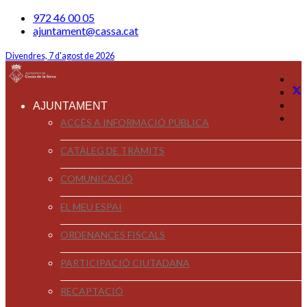
972 46 00 05
ajuntament@cassa.cat
Divendres, 7 d'agost de 2026
AJUNTAMENT
ACCÉS A INFORMACIÓ PÚBLICA
CATÀLEG DE TRÀMITS
COMUNICACIÓ
EL MEU ESPAI
ORDENANCES FISCALS
PARTICIPACIÓ CIUTADANA
RECAPTACIÓ