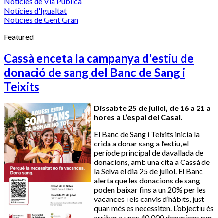
Notícies de Via Pública
Notícies d'Igualtat
Notícies de Gent Gran
Featured
Cassà enceta la campanya d'estiu de
donació de sang del Banc de Sang i
Teixits
Dissabte 25 de juliol, de 16 a 21 a
hores a L’espai del Casal.
El Banc de Sang i Teixits inicia la
crida a donar sang a l’estiu, el
període principal de davallada de
donacions, amb una cita a Cassà de
la Selva el dia 25 de juliol. El Banc
alerta que les donacions de sang
poden baixar fins a un 20% per les
vacances i els canvis d’hàbits, just
quan més es necessiten. L’objectiu és
arribar a unes 40.000 donacions per