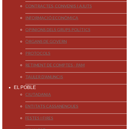
CONTRACTES, CONVENIS I AJUTS
INFORMACIÓ ECONÒMICA
OPINIONS DELS GRUPS POLÍTICS
ÒRGANS DE GOVERN
PROTOCOLS
RETIMENT DE COMPTES - PAM
TAULER D'ANUNCIS
EL POBLE
CIUTADANIA
ENTITATS CASSANENQUES
FESTES I FIRES