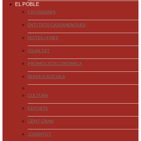
EL POBLE
CIUTADANIA
ENTITATS CASSANENQUES
FESTES I FIRES
IGUALTAT
PROMOCIÓ ECONÒMICA
SERVEIS SOCIALS
CULTURA
ESPORTS
GENT GRAN
JOVENTUT