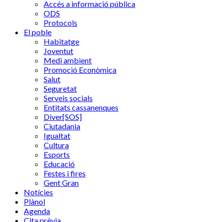
Accés a informació pública
ODS
Protocols
El poble
Habitatge
Joventut
Medi ambient
Promoció Econòmica
Salut
Seguretat
Serveis socials
Entitats cassanenques
Diver[SOS]
Ciutadania
Igualtat
Cultura
Esports
Educació
Festes i fires
Gent Gran
Notícies
Plànol
Agenda
Cita prèvia