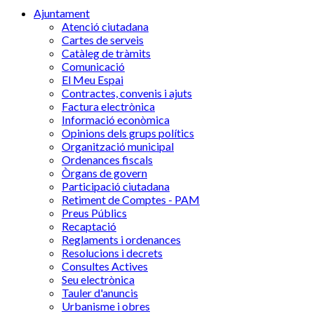
Ajuntament
Atenció ciutadana
Cartes de serveis
Catàleg de tràmits
Comunicació
El Meu Espai
Contractes, convenis i ajuts
Factura electrònica
Informació econòmica
Opinions dels grups polítics
Organització municipal
Ordenances fiscals
Òrgans de govern
Participació ciutadana
Retiment de Comptes - PAM
Preus Públics
Recaptació
Reglaments i ordenances
Resolucions i decrets
Consultes Actives
Seu electrònica
Tauler d'anuncis
Urbanisme i obres