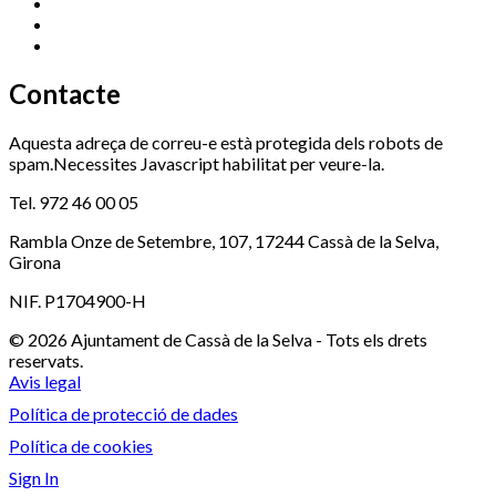
Ràdio Cassà
972 463 777
Serveis Socials
972 460 851
Xaloc
972 900 235
Contacte
Aquesta adreça de correu-e està protegida dels robots de
spam.Necessites Javascript habilitat per veure-la.
Tel. 972 46 00 05
Rambla Onze de Setembre, 107, 17244 Cassà de la Selva,
Girona
NIF. P1704900-H
© 2026 Ajuntament de Cassà de la Selva - Tots els drets
reservats.
Avis legal
Política de protecció de dades
Política de cookies
Sign In