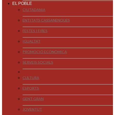
EL POBLE
CIUTADANIA
ENTITATS CASSANENQUES
FESTES I FIRES
IGUALTAT
PROMOCIÓ ECONÒMICA
SERVEIS SOCIALS
CULTURA
ESPORTS
GENT GRAN
JOVENTUT