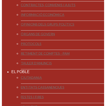
CONTRACTES, CONVENIS I AJUTS
INFORMACIÓ ECONÒMICA
OPINIONS DELS GRUPS POLÍTICS
ÒRGANS DE GOVERN
PROTOCOLS
RETIMENT DE COMPTES - PAM
TAULER D'ANUNCIS
EL POBLE
CIUTADANIA
ENTITATS CASSANENQUES
FESTES I FIRES