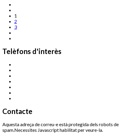
1
2
3
Telèfons d'interès
Cassà Jove
669 166 000
Centre Cultural Sala Galà
972 462 820
Esports (zona esportiva)
972 461 527
Promoció Econòmica
972 462 821
Ràdio Cassà
972 463 777
Serveis Socials
972 460 851
Xaloc
972 900 235
Contacte
Aquesta adreça de correu-e està protegida dels robots de
spam.Necessites Javascript habilitat per veure-la.