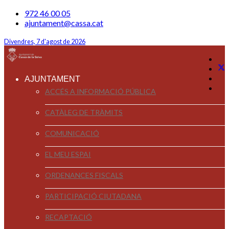
972 46 00 05
ajuntament@cassa.cat
Divendres, 7 d'agost de 2026
AJUNTAMENT
ACCÉS A INFORMACIÓ PÚBLICA
CATÀLEG DE TRÀMITS
COMUNICACIÓ
EL MEU ESPAI
ORDENANCES FISCALS
PARTICIPACIÓ CIUTADANA
RECAPTACIÓ