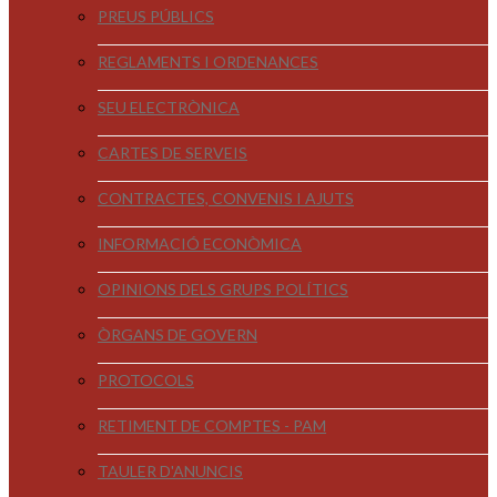
PREUS PÚBLICS
REGLAMENTS I ORDENANCES
SEU ELECTRÒNICA
CARTES DE SERVEIS
CONTRACTES, CONVENIS I AJUTS
INFORMACIÓ ECONÒMICA
OPINIONS DELS GRUPS POLÍTICS
ÒRGANS DE GOVERN
PROTOCOLS
RETIMENT DE COMPTES - PAM
TAULER D'ANUNCIS