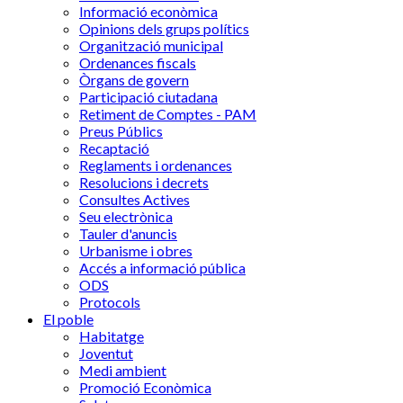
Informació econòmica
Opinions dels grups polítics
Organització municipal
Ordenances fiscals
Òrgans de govern
Participació ciutadana
Retiment de Comptes - PAM
Preus Públics
Recaptació
Reglaments i ordenances
Resolucions i decrets
Consultes Actives
Seu electrònica
Tauler d'anuncis
Urbanisme i obres
Accés a informació pública
ODS
Protocols
El poble
Habitatge
Joventut
Medi ambient
Promoció Econòmica