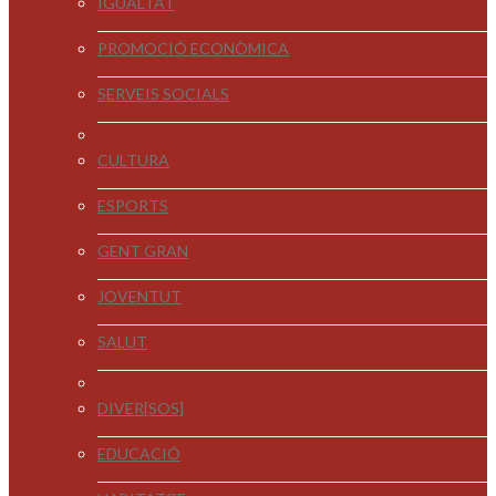
IGUALTAT
PROMOCIÓ ECONÒMICA
SERVEIS SOCIALS
CULTURA
ESPORTS
GENT GRAN
JOVENTUT
SALUT
DIVER[SOS]
EDUCACIÓ