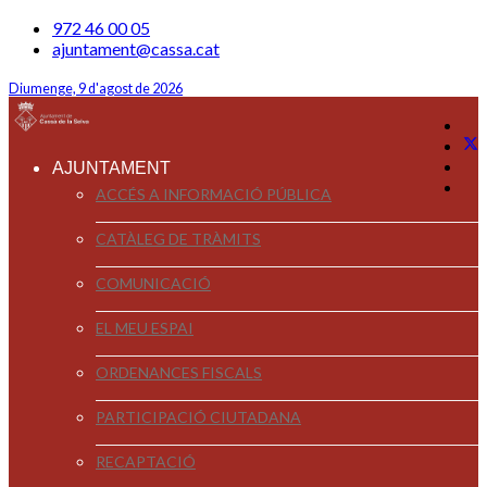
972 46 00 05
ajuntament@cassa.cat
Diumenge, 9 d'agost de 2026
AJUNTAMENT
ACCÉS A INFORMACIÓ PÚBLICA
CATÀLEG DE TRÀMITS
COMUNICACIÓ
EL MEU ESPAI
ORDENANCES FISCALS
PARTICIPACIÓ CIUTADANA
RECAPTACIÓ