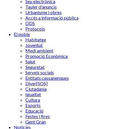
Seu electrònica
Tauler d'anuncis
Urbanisme i obres
Accés a informació pública
ODS
Protocols
El poble
Habitatge
Joventut
Medi ambient
Promoció Econòmica
Salut
Seguretat
Serveis socials
Entitats cassanenques
Diver[SOS]
Ciutadania
Igualtat
Cultura
Esports
Educació
Festes i fires
Gent Gran
Notícies