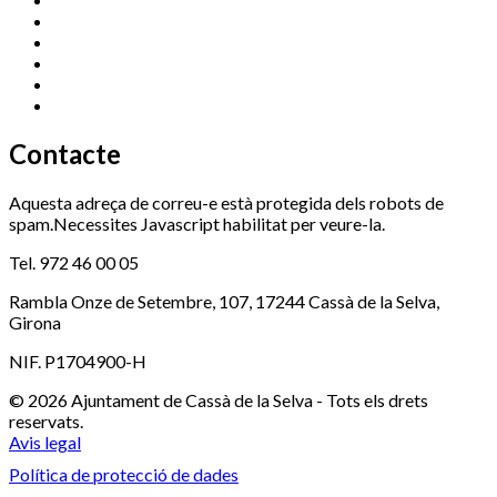
Esports (zona esportiva)
972 461 527
Promoció Econòmica
972 462 821
Ràdio Cassà
972 463 777
Serveis Socials
972 460 851
Xaloc
972 900 235
Contacte
Aquesta adreça de correu-e està protegida dels robots de
spam.Necessites Javascript habilitat per veure-la.
Tel. 972 46 00 05
Rambla Onze de Setembre, 107, 17244 Cassà de la Selva,
Girona
NIF. P1704900-H
© 2026 Ajuntament de Cassà de la Selva - Tots els drets
reservats.
Avis legal
Política de protecció de dades