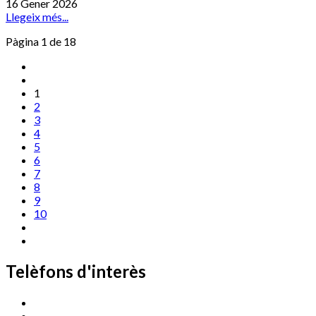
16 Gener 2026
Llegeix més...
Pàgina 1 de 18
1
2
3
4
5
6
7
8
9
10
Telèfons d'interès
Cassà Jove
669 166 000
Centre Cultural Sala Galà
972 462 820