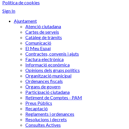
Política de cookies
Sign In
Ajuntament
Atenció ciutadana
Cartes de serveis
Catàleg de tràmits
Comunicació
El Meu Espai
Contractes, convenis i ajuts
Factura electrònica
Informació econòmica
Opinions dels grups polítics
Organització municipal
Ordenances fiscals
Òrgans de govern
Participació ciutadana
Retiment de Comptes - PAM
Preus Públics
Recaptació
Reglaments i ordenances
Resolucions i decrets
Consultes Actives