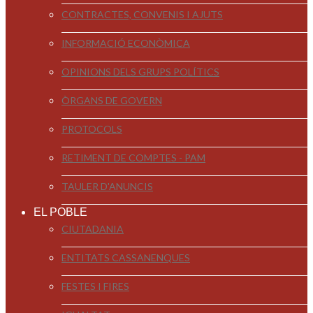
CONTRACTES, CONVENIS I AJUTS
INFORMACIÓ ECONÒMICA
OPINIONS DELS GRUPS POLÍTICS
ÒRGANS DE GOVERN
PROTOCOLS
RETIMENT DE COMPTES - PAM
TAULER D'ANUNCIS
EL POBLE
CIUTADANIA
ENTITATS CASSANENQUES
FESTES I FIRES