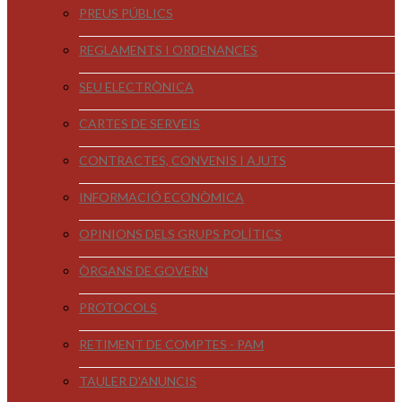
PREUS PÚBLICS
REGLAMENTS I ORDENANCES
SEU ELECTRÒNICA
CARTES DE SERVEIS
CONTRACTES, CONVENIS I AJUTS
INFORMACIÓ ECONÒMICA
OPINIONS DELS GRUPS POLÍTICS
ÒRGANS DE GOVERN
PROTOCOLS
RETIMENT DE COMPTES - PAM
TAULER D'ANUNCIS