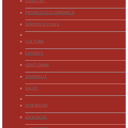
IGUALTAT
PROMOCIÓ ECONÒMICA
SERVEIS SOCIALS
CULTURA
ESPORTS
GENT GRAN
JOVENTUT
SALUT
DIVER[SOS]
EDUCACIÓ