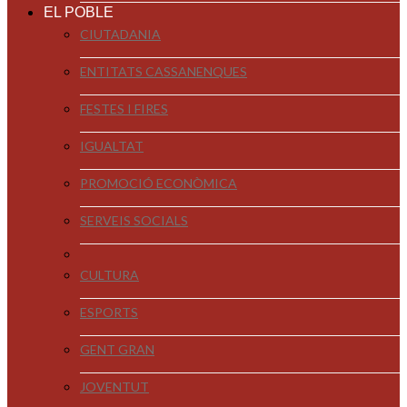
EL POBLE
CIUTADANIA
ENTITATS CASSANENQUES
FESTES I FIRES
IGUALTAT
PROMOCIÓ ECONÒMICA
SERVEIS SOCIALS
CULTURA
ESPORTS
GENT GRAN
JOVENTUT