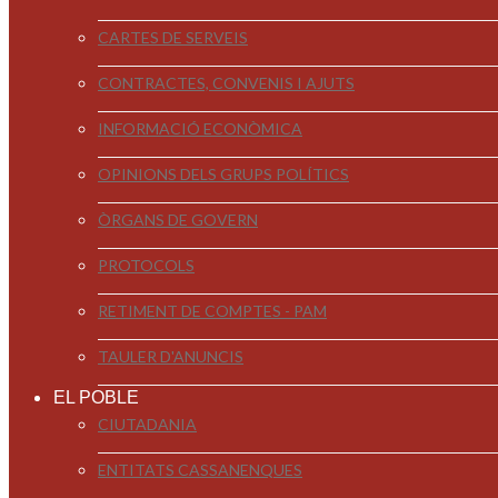
CARTES DE SERVEIS
CONTRACTES, CONVENIS I AJUTS
INFORMACIÓ ECONÒMICA
OPINIONS DELS GRUPS POLÍTICS
ÒRGANS DE GOVERN
PROTOCOLS
RETIMENT DE COMPTES - PAM
TAULER D'ANUNCIS
EL POBLE
CIUTADANIA
ENTITATS CASSANENQUES