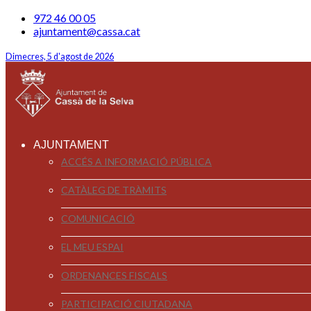
972 46 00 05
ajuntament@cassa.cat
Dimecres, 5 d'agost de 2026
AJUNTAMENT
ACCÉS A INFORMACIÓ PÚBLICA
CATÀLEG DE TRÀMITS
COMUNICACIÓ
EL MEU ESPAI
ORDENANCES FISCALS
PARTICIPACIÓ CIUTADANA