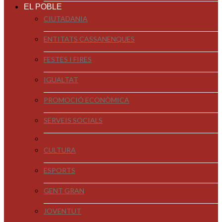
EL POBLE
CIUTADANIA
ENTITATS CASSANENQUES
FESTES I FIRES
IGUALTAT
PROMOCIÓ ECONÒMICA
SERVEIS SOCIALS
CULTURA
ESPORTS
GENT GRAN
JOVENTUT