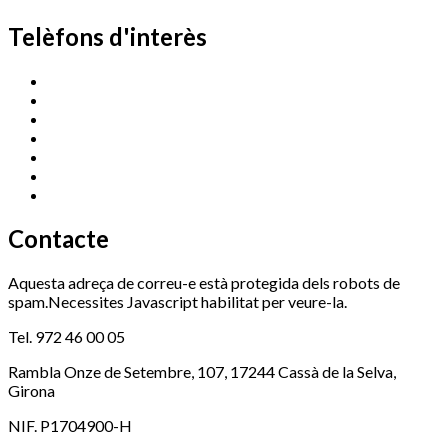
Telèfons d'interès
Cassà Jove
669 166 000
Centre Cultural Sala Galà
972 462 820
Esports (zona esportiva)
972 461 527
Promoció Econòmica
972 462 821
Ràdio Cassà
972 463 777
Serveis Socials
972 460 851
Xaloc
972 900 235
Contacte
Aquesta adreça de correu-e està protegida dels robots de
spam.Necessites Javascript habilitat per veure-la.
Tel. 972 46 00 05
Rambla Onze de Setembre, 107, 17244 Cassà de la Selva,
Girona
NIF. P1704900-H