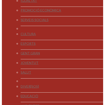
IGUALTAT
PROMOCIÓ ECONÒMICA
SERVEIS SOCIALS
CULTURA
ESPORTS
GENT GRAN
JOVENTUT
SALUT
DIVER[SOS]
EDUCACIÓ