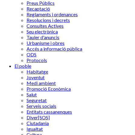
Preus Públics
Recaptació
Reglaments i ordenances
Resolucions i decrets
Consultes Actives
Seu electrònica
Tauler d'anuncis
Urbanisme i obres
Accés a informació pública
ODS
Protocols
El poble
Habitatge
Joventut
Medi ambient
Promoció Econòmica
Salut
Seguretat
Serveis socials
Entitats cassanenques
Diver[SOS]
Ciutadania
Igualtat
Cultura