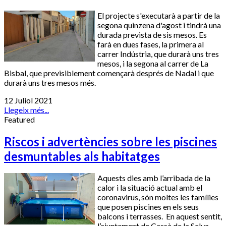
El projecte s'executarà a partir de la
segona quinzena d'agost i tindrà una
durada prevista de sis mesos. Es
farà en dues fases, la primera al
carrer Indústria, que durarà uns tres
mesos, i la segona al carrer de La
Bisbal, que previsiblement començarà després de Nadal i que
durarà uns tres mesos més.
12 Juliol 2021
Llegeix més...
Featured
Riscos i advertències sobre les piscines
desmuntables als habitatges
Aquests dies amb l’arribada de la
calor i la situació actual amb el
coronavirus, són moltes les famílies
que posen piscines en els seus
balcons i terrasses. En aquest sentit,
l’ajuntament de Cassà de la Selva,