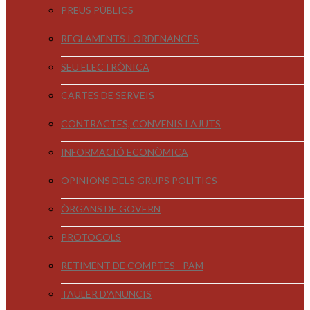
PREUS PÚBLICS
REGLAMENTS I ORDENANCES
SEU ELECTRÒNICA
CARTES DE SERVEIS
CONTRACTES, CONVENIS I AJUTS
INFORMACIÓ ECONÒMICA
OPINIONS DELS GRUPS POLÍTICS
ÒRGANS DE GOVERN
PROTOCOLS
RETIMENT DE COMPTES - PAM
TAULER D'ANUNCIS