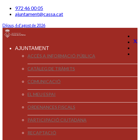
972 46 00 05
ajuntament@cassa.cat
Dijous, 6 d'agost de 2026
AJUNTAMENT
ACCÉS A INFORMACIÓ PÚBLICA
CATÀLEG DE TRÀMITS
COMUNICACIÓ
EL MEU ESPAI
ORDENANCES FISCALS
PARTICIPACIÓ CIUTADANA
RECAPTACIÓ