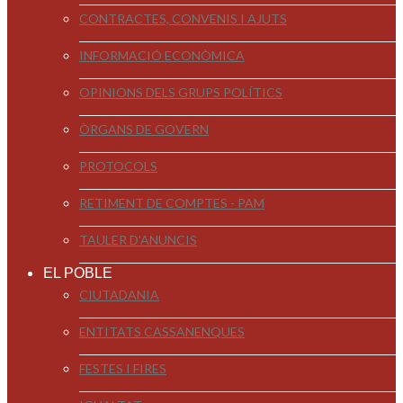
CONTRACTES, CONVENIS I AJUTS
INFORMACIÓ ECONÒMICA
OPINIONS DELS GRUPS POLÍTICS
ÒRGANS DE GOVERN
PROTOCOLS
RETIMENT DE COMPTES - PAM
TAULER D'ANUNCIS
EL POBLE
CIUTADANIA
ENTITATS CASSANENQUES
FESTES I FIRES