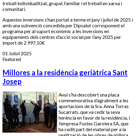
treball individualitzat, grupal, familiar i el treball en xarxa i
comunitari.
Aquestes inversions s’han portat a terme el juny i juliol de 2025 i
amb una subvenció concedida per Dipsalut corresponent el
programa per al suport econòmic a les inversions en
equipaments dels centres d’acció social per l’any 2025 per
import de 2.997,10€
01 Juliol 2025
Featured
Millores a la residència geriàtrica Sant
Josep
Avui s’ha descobert una placa
commemorativa d’agraïment a les
aportacions de la Sra. Anna Torras
Sucarrats, que va cedir la seva
herència en favor de la residència, i
l’empresa Fustes Garolera SA, que
ha cedit part del material per a la
realització de les obres de millora