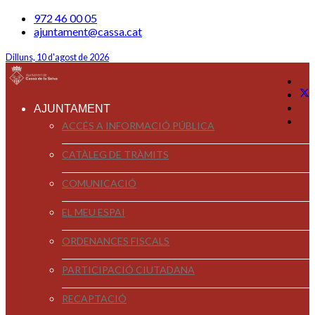
972 46 00 05
ajuntament@cassa.cat
Dilluns, 10 d'agost de 2026
AJUNTAMENT
ACCÉS A INFORMACIÓ PÚBLICA
CATÀLEG DE TRÀMITS
COMUNICACIÓ
EL MEU ESPAI
ORDENANCES FISCALS
PARTICIPACIÓ CIUTADANA
RECAPTACIÓ