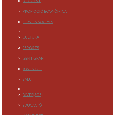
IGUALTAT
PROMOCIÓ ECONÒMICA
SERVEIS SOCIALS
CULTURA
ESPORTS
GENT GRAN
JOVENTUT
SALUT
DIVER[SOS]
EDUCACIÓ