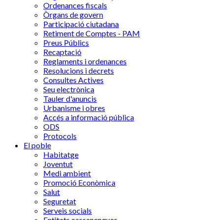
Ordenances fiscals
Òrgans de govern
Participació ciutadana
Retiment de Comptes - PAM
Preus Públics
Recaptació
Reglaments i ordenances
Resolucions i decrets
Consultes Actives
Seu electrònica
Tauler d'anuncis
Urbanisme i obres
Accés a informació pública
ODS
Protocols
El poble
Habitatge
Joventut
Medi ambient
Promoció Econòmica
Salut
Seguretat
Serveis socials
Entitats cassanenques