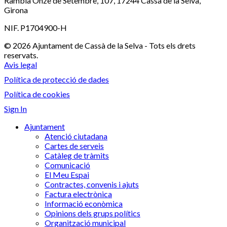
Rambla Onze de Setembre, 107, 17244 Cassà de la Selva,
Girona
NIF. P1704900-H
© 2026 Ajuntament de Cassà de la Selva - Tots els drets
reservats.
Avis legal
Política de protecció de dades
Política de cookies
Sign In
Ajuntament
Atenció ciutadana
Cartes de serveis
Catàleg de tràmits
Comunicació
El Meu Espai
Contractes, convenis i ajuts
Factura electrònica
Informació econòmica
Opinions dels grups polítics
Organització municipal