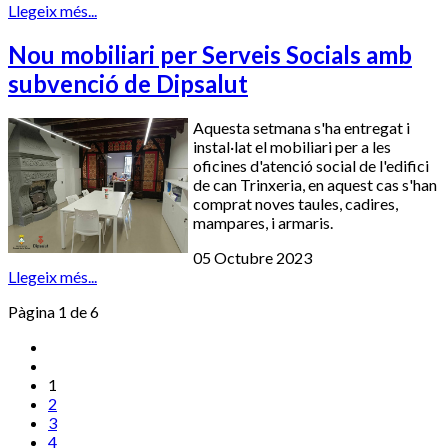
Llegeix més...
Nou mobiliari per Serveis Socials amb
subvenció de Dipsalut
Aquesta setmana s'ha entregat i
instal·lat el mobiliari per a les
oficines d'atenció social de l'edifici
de can Trinxeria, en aquest cas s'han
comprat noves taules, cadires,
mampares, i armaris.
05 Octubre 2023
Llegeix més...
Pàgina 1 de 6
1
2
3
4