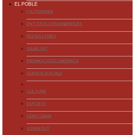
EL POBLE
CIUTADANIA
ENTITATS CASSANENQUES
FESTES I FIRES
IGUALTAT
PROMOCIÓ ECONÒMICA
SERVEIS SOCIALS
CULTURA
ESPORTS
GENT GRAN
JOVENTUT