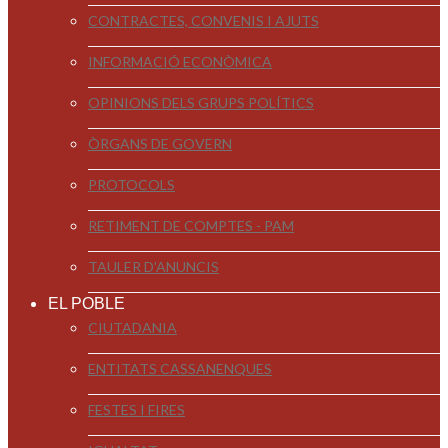
CONTRACTES, CONVENIS I AJUTS
INFORMACIÓ ECONÒMICA
OPINIONS DELS GRUPS POLÍTICS
ÒRGANS DE GOVERN
PROTOCOLS
RETIMENT DE COMPTES - PAM
TAULER D'ANUNCIS
EL POBLE
CIUTADANIA
ENTITATS CASSANENQUES
FESTES I FIRES