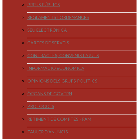
PREUS PÚBLICS
REGLAMENTS I ORDENANCES
SEU ELECTRÒNICA
CARTES DE SERVEIS
CONTRACTES, CONVENIS I AJUTS
INFORMACIÓ ECONÒMICA
OPINIONS DELS GRUPS POLÍTICS
ÒRGANS DE GOVERN
PROTOCOLS
RETIMENT DE COMPTES - PAM
TAULER D'ANUNCIS