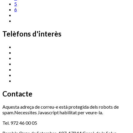
5
6
Telèfons d'interès
Cassà Jove
669 166 000
Centre Cultural Sala Galà
972 462 820
Esports (zona esportiva)
972 461 527
Promoció Econòmica
972 462 821
Ràdio Cassà
972 463 777
Serveis Socials
972 460 851
Xaloc
972 900 235
Contacte
Aquesta adreça de correu-e està protegida dels robots de
spam.Necessites Javascript habilitat per veure-la.
Tel. 972 46 00 05