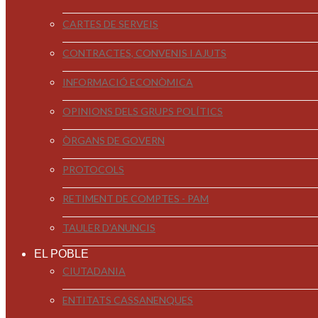
CARTES DE SERVEIS
CONTRACTES, CONVENIS I AJUTS
INFORMACIÓ ECONÒMICA
OPINIONS DELS GRUPS POLÍTICS
ÒRGANS DE GOVERN
PROTOCOLS
RETIMENT DE COMPTES - PAM
TAULER D'ANUNCIS
EL POBLE
CIUTADANIA
ENTITATS CASSANENQUES