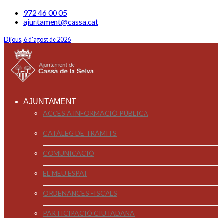
972 46 00 05
ajuntament@cassa.cat
Dijous, 6 d'agost de 2026
AJUNTAMENT
ACCÉS A INFORMACIÓ PÚBLICA
CATÀLEG DE TRÀMITS
COMUNICACIÓ
EL MEU ESPAI
ORDENANCES FISCALS
PARTICIPACIÓ CIUTADANA