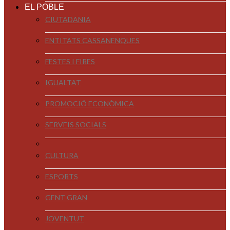
EL POBLE
CIUTADANIA
ENTITATS CASSANENQUES
FESTES I FIRES
IGUALTAT
PROMOCIÓ ECONÒMICA
SERVEIS SOCIALS
CULTURA
ESPORTS
GENT GRAN
JOVENTUT