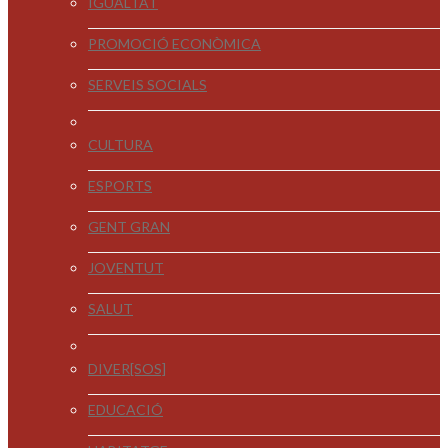
IGUALTAT
PROMOCIÓ ECONÒMICA
SERVEIS SOCIALS
CULTURA
ESPORTS
GENT GRAN
JOVENTUT
SALUT
DIVER[SOS]
EDUCACIÓ