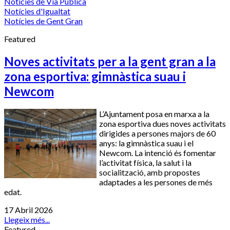
Notícies de Via Pública
Notícies d'Igualtat
Notícies de Gent Gran
Featured
Noves activitats per a la gent gran a la
zona esportiva: gimnàstica suau i
Newcom
L’Ajuntament posa en marxa a la
zona esportiva dues noves activitats
dirigides a persones majors de 60
anys: la gimnàstica suau i el
Newcom. La intenció és fomentar
l’activitat física, la salut i la
socialització, amb propostes
adaptades a les persones de més
edat.
17 Abril 2026
Llegeix més...
Featured