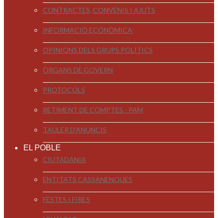
CONTRACTES, CONVENIS I AJUTS
INFORMACIÓ ECONÒMICA
OPINIONS DELS GRUPS POLÍTICS
ÒRGANS DE GOVERN
PROTOCOLS
RETIMENT DE COMPTES - PAM
TAULER D'ANUNCIS
EL POBLE
CIUTADANIA
ENTITATS CASSANENQUES
FESTES I FIRES