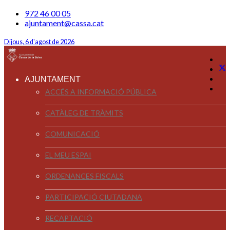
972 46 00 05
ajuntament@cassa.cat
Dijous, 6 d'agost de 2026
AJUNTAMENT
ACCÉS A INFORMACIÓ PÚBLICA
CATÀLEG DE TRÀMITS
COMUNICACIÓ
EL MEU ESPAI
ORDENANCES FISCALS
PARTICIPACIÓ CIUTADANA
RECAPTACIÓ