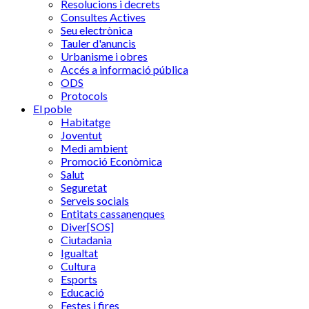
Resolucions i decrets
Consultes Actives
Seu electrònica
Tauler d'anuncis
Urbanisme i obres
Accés a informació pública
ODS
Protocols
El poble
Habitatge
Joventut
Medi ambient
Promoció Econòmica
Salut
Seguretat
Serveis socials
Entitats cassanenques
Diver[SOS]
Ciutadania
Igualtat
Cultura
Esports
Educació
Festes i fires