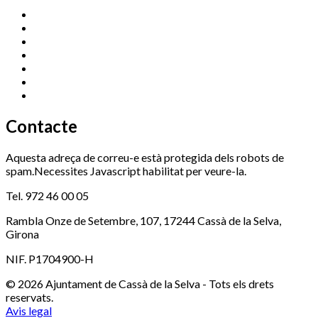
Cassà Jove
669 166 000
Centre Cultural Sala Galà
972 462 820
Esports (zona esportiva)
972 461 527
Promoció Econòmica
972 462 821
Ràdio Cassà
972 463 777
Serveis Socials
972 460 851
Xaloc
972 900 235
Contacte
Aquesta adreça de correu-e està protegida dels robots de
spam.Necessites Javascript habilitat per veure-la.
Tel. 972 46 00 05
Rambla Onze de Setembre, 107, 17244 Cassà de la Selva,
Girona
NIF. P1704900-H
© 2026 Ajuntament de Cassà de la Selva - Tots els drets
reservats.
Avis legal