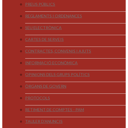
PREUS PÚBLICS
REGLAMENTS I ORDENANCES
SEU ELECTRÒNICA
CARTES DE SERVEIS
CONTRACTES, CONVENIS I AJUTS
INFORMACIÓ ECONÒMICA
OPINIONS DELS GRUPS POLÍTICS
ÒRGANS DE GOVERN
PROTOCOLS
RETIMENT DE COMPTES - PAM
TAULER D'ANUNCIS