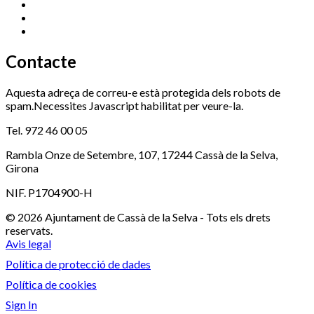
Ràdio Cassà
972 463 777
Serveis Socials
972 460 851
Xaloc
972 900 235
Contacte
Aquesta adreça de correu-e està protegida dels robots de
spam.Necessites Javascript habilitat per veure-la.
Tel. 972 46 00 05
Rambla Onze de Setembre, 107, 17244 Cassà de la Selva,
Girona
NIF. P1704900-H
© 2026 Ajuntament de Cassà de la Selva - Tots els drets
reservats.
Avis legal
Política de protecció de dades
Política de cookies
Sign In