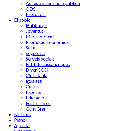
Accés a informació pública
ODS
Protocols
El poble
Habitatge
Joventut
Medi ambient
Promoció Econòmica
Salut
Seguretat
Serveis socials
Entitats cassanenques
Diver[SOS]
Ciutadania
Igualtat
Cultura
Esports
Educació
Festes i fires
Gent Gran
Notícies
Plànol
Agenda
Cita prèvia