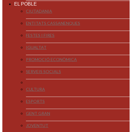
EL POBLE
CIUTADANIA
ENTITATS CASSANENQUES
FESTES I FIRES
IGUALTAT
PROMOCIÓ ECONÒMICA
SERVEIS SOCIALS
CULTURA
ESPORTS
GENT GRAN
JOVENTUT