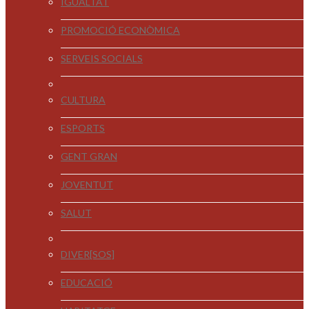
IGUALTAT
PROMOCIÓ ECONÒMICA
SERVEIS SOCIALS
CULTURA
ESPORTS
GENT GRAN
JOVENTUT
SALUT
DIVER[SOS]
EDUCACIÓ