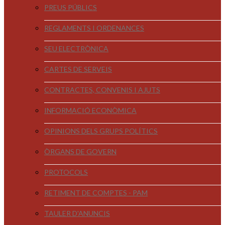
PREUS PÚBLICS
REGLAMENTS I ORDENANCES
SEU ELECTRÒNICA
CARTES DE SERVEIS
CONTRACTES, CONVENIS I AJUTS
INFORMACIÓ ECONÒMICA
OPINIONS DELS GRUPS POLÍTICS
ÒRGANS DE GOVERN
PROTOCOLS
RETIMENT DE COMPTES - PAM
TAULER D'ANUNCIS