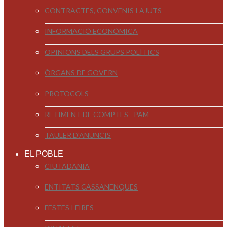
CONTRACTES, CONVENIS I AJUTS
INFORMACIÓ ECONÒMICA
OPINIONS DELS GRUPS POLÍTICS
ÒRGANS DE GOVERN
PROTOCOLS
RETIMENT DE COMPTES - PAM
TAULER D'ANUNCIS
EL POBLE
CIUTADANIA
ENTITATS CASSANENQUES
FESTES I FIRES