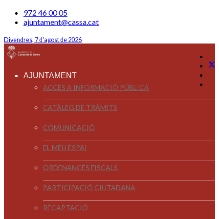
972 46 00 05
ajuntament@cassa.cat
Divendres, 7 d'agost de 2026
AJUNTAMENT
ACCÉS A INFORMACIÓ PÚBLICA
CATÀLEG DE TRÀMITS
COMUNICACIÓ
EL MEU ESPAI
ORDENANCES FISCALS
PARTICIPACIÓ CIUTADANA
RECAPTACIÓ