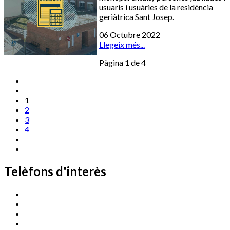
usuaris i usuàries de la residència
geriàtrica Sant Josep.
06 Octubre 2022
Llegeix més...
Pàgina 1 de 4
1
2
3
4
Telèfons d'interès
Cassà Jove
669 166 000
Centre Cultural Sala Galà
972 462 820
Esports (zona esportiva)
972 461 527
Promoció Econòmica
972 462 821