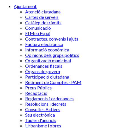
Ajuntament
Atenció ciutadana
Cartes de serveis
Catàleg de tràmits
Comunicació
El Meu Espai
Contractes, convenis i ajuts
Factura electrònica
Informació econòmica
Opinions dels grups polítics
Organització municipal
Ordenances fiscals
Òrgans de govern
Participació ciutadana
Retiment de Comptes - PAM
Preus Públics
Recaptació
Reglaments i ordenances
Resolucions i decrets
Consultes Actives
Seu electrònica
Tauler d'anuncis
Urbanisme i obres