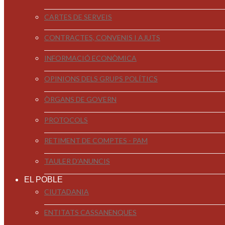
CARTES DE SERVEIS
CONTRACTES, CONVENIS I AJUTS
INFORMACIÓ ECONÒMICA
OPINIONS DELS GRUPS POLÍTICS
ÒRGANS DE GOVERN
PROTOCOLS
RETIMENT DE COMPTES - PAM
TAULER D'ANUNCIS
EL POBLE
CIUTADANIA
ENTITATS CASSANENQUES