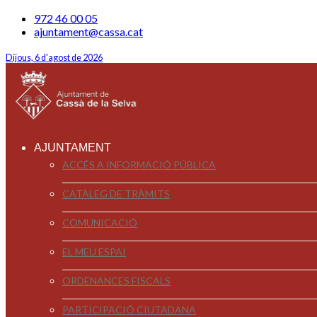
972 46 00 05
ajuntament@cassa.cat
Dijous, 6 d'agost de 2026
AJUNTAMENT
ACCÉS A INFORMACIÓ PÚBLICA
CATÀLEG DE TRÀMITS
COMUNICACIÓ
EL MEU ESPAI
ORDENANCES FISCALS
PARTICIPACIÓ CIUTADANA